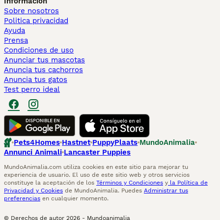
Información
Sobre nosotros
Politica privacidad
Ayuda
Prensa
Condiciones de uso
Anunciar tus mascotas
Anuncia tus cachorros
Anuncia tus gatos
Test perro ideal
Pets4Homes
Hastnet
PuppyPlaats
MundoAnimalia
Annunci Animali
Lancaster Puppies
MundoAnimalia.com utiliza cookies en este sitio para mejorar tu
experiencia de usuario. El uso de este sitio web y otros servicios
constituye la aceptación de los
Términos y Condiciones
y
la Política de
Privacidad y Cookies
de MundoAnimalia. Puedes
Administrar tus
preferencias
en cualquier momento.
© Derechos de autor
2026
-
Mundoanimalia