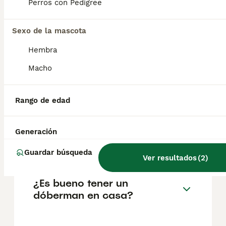
Perros con Pedigree
Preguntas frecuentes
Sexo de la mascota
Hembra
¿Cuánto cuesta un cachorro
Macho
de Dobermann?
El coste medio de un cachorro de
Rango de edad
Dobermann en España es de
aproximadamente 429€, aunque los precios
pueden variar según factores como el
Generación
pedigrí, la reputación del criador y la
ubicación.
Guardar búsqueda
Ver resultados
(
2
)
¿Es bueno tener un
dóberman en casa?