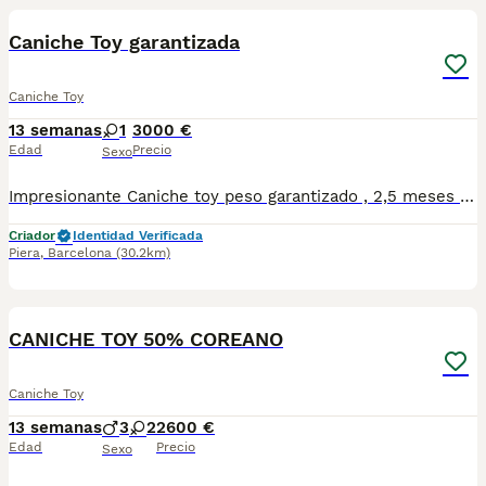
Caniche Toy garantizada
Caniche Toy
13 semanas
1
3000 €
Edad
Precio
Sexo
Impresionante Caniche toy peso garantizado , 2,5 meses (850gr) . Centro Canino Vallbonica es mucho más que un centro de cría , es un equipo amante de los animales y apasionados con su trabajo y muy comprometidos con el bienestar animal. Somos Criadores directos, sin intermediarios, con más de 20 años de experiencia y Apostamos por una cría responsable y una cuidada selección de nuestros progenitores. TODOS nuestros bebés nacen y se crían en nuestras instalaciones rodeados de naturaleza y cariño , asegurando así un correcto desarrollo y una magnífica socialización, consiguiendo en cada ejemplar un carácter juguetón y extrovertido algo primordial para su adaptación como un miembro más en tu familia . Se entregan con carnet de vacunas correspondiente a su edad , desparasitados y microchip implantado y activado en registro de Anicom. Facilitamos junto al cachorro contrato de compra con garantías víricas de 15 días y congénitas de 1 año . Contamos con un gran equipo de profesionales entre los que se encuentran educadores, auxiliares y Veterinarios ofreciendo los controles sanitarios necesarios así como continua vigilancia asesorándote durante todos el proceso y al llegar a casa. Hacemos envíos a toda España con empresa de transporte privado, proporcionando un viaje confortable y ofreciendo las atenciones necesarias a nuestros bebés . Nuestros precios son REALES ( incluye el IVA) y sin sorpresas finales . Si estás interesado en alguno de nuestros ejemplares solicita información sin compromiso. También atendemos vía WhatsApp ☎️722269698 - 722374274 📍Piera (Barcelona)
Criador
Identidad Verificada
Piera
,
Barcelona
(30.2km)
11
CANICHE TOY 50% COREANO
Caniche Toy
13 semanas
3
2
2600 €
Edad
Precio
Sexo