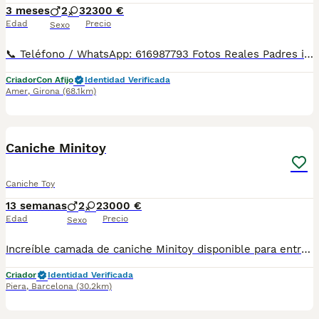
3 meses
2
3
2300 €
Edad
Precio
Sexo
📞 Teléfono / WhatsApp: 616987793 Fotos Reales Padres importados directamente de China Los cachorros nacieron en nuestro criadero de Girona . Para familia muy exigentes. 🐶Disponible cachorrito de CANICHE macho y hembra de linea asiatica, se caracteriza por una estética tipo "peluche" o "muñeca", destacando por ojos muy grandes, negros y redondos, un hocico más chato y corto, y orejas de inserción más alta. Se entrega con todas las garantías: ✔ Vacunas correspondientes a su edad ✔ Desparasitaciones al día ✔ Factura legal ✔ Contrato de compra-venta ✔ Procedente de centro autorizado con núcleo zoológico 👨‍👩‍👧‍👦 Criado con atención diaria y acostumbrado al contacto humano. 🏡 Visitas disponibles de lunes a domingo con cita previa, para que puedas conocer a los cachorros y ver dónde se crían. 🚚 Envíos disponibles a toda España. Los precios pueden variar según la edad , sexo , color ,tamaño ,mas iva .
Criador
Con Afijo
Identidad Verificada
Amer
,
Girona
(68.1km)
11
Caniche Minitoy
Caniche Toy
13 semanas
2
2
3000 €
Edad
Precio
Sexo
Increíble camada de caniche Minitoy disponible para entregar. Centro Canino Vallbonica es mucho más que un centro de cría , es un equipo amante de los animales y apasionados con su trabajo y muy comprometidos con el bienestar animal. Somos Criadores directos, sin intermediarios, con más de 20 años de experiencia y Apostamos por una cría responsable y una cuidada selección de nuestros progenitores. TODOS nuestros bebés nacen y se crían en nuestras instalaciones rodeados de naturaleza y cariño , asegurando así un correcto desarrollo y una magnífica socialización, consiguiendo en cada ejemplar un carácter juguetón y extrovertido algo primordial para su adaptación como un miembro más en tu familia . Se entregan con carnet de vacunas correspondiente a su edad , desparasitados y microchip implantado y activado en registro de Anicom. Facilitamos junto al cachorro contrato de compra con garantías víricas de 15 días y congénitas de 1 año . Contamos con un gran equipo de profesionales entre los que se encuentran educadores, auxiliares y Veterinarios ofreciendo los controles sanitarios necesarios así como continua vigilancia asesorándote durante todos el proceso y al llegar a casa. Hacemos envíos a toda España con empresa de transporte privado, proporcionando un viaje confortable y ofreciendo las atenciones necesarias a nuestros bebés . Nuestros precios son REALES ( incluye el IVA) y sin sorpresas finales . Si estás interesado en alguno de nuestros ejemplares solicita información sin compromiso. También atendemos vía WhatsApp ☎️722269698 - 722374274 📍Piera (Barcelona)
Criador
Identidad Verificada
Piera
,
Barcelona
(30.2km)
2
1