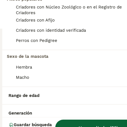
9
Criadores con Núcleo Zoológico o en el Registro de
Criadores
BOOST
Caniche toy
Criadores con Afijo
Criadores con identidad verificada
Caniche Toy
14 semanas
1
2000 €
Perros con Pedigree
Edad
Precio
Sexo
Sexo de la mascota
Caniche toy linea asiática muy pequita con tres meses pesando 800 gramos peso de adulto de kilo y. Medio a dos kilos una monería se entrega vacunada desparasitado con microchip garantías víricas y congeneinica
Hembra
Criador
Identidad Verificada
Mataró
,
Barcelona
(57km)
Macho
12
BOOST
Caniche toy
Rango de edad
Caniche Toy
Generación
12 semanas
1
1300 €
Edad
Precio
Sexo
Guardar búsqueda