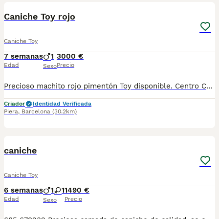
Caniche Toy rojo
Caniche Toy
7 semanas
1
3000 €
Edad
Precio
Sexo
Precioso machito rojo pimentón Toy disponible. Centro Canino Vallbonica es mucho más que un centro de cría , es un equipo amante de los animales y apasionados con su trabajo y muy comprometidos con el bienestar animal. Somos Criadores directos, sin intermediarios, con más de 20 años de experiencia y Apostamos por una cría responsable y una cuidada selección de nuestros progenitores. TODOS nuestros bebés nacen y se crían en nuestras instalaciones rodeados de naturaleza y cariño , asegurando así un correcto desarrollo y una magnífica socialización, consiguiendo en cada ejemplar un carácter juguetón y extrovertido algo primordial para su adaptación como un miembro más en tu familia . Se entregan con carnet de vacunas correspondiente a su edad , desparasitados y microchip implantado y activado en registro de Anicom. Facilitamos junto al cachorro contrato de compra con garantías víricas de 15 días y congénitas de 1 año . Contamos con un gran equipo de profesionales entre los que se encuentran educadores, auxiliares y Veterinarios ofreciendo los controles sanitarios necesarios así como continua vigilancia asesorándote durante todos el proceso y al llegar a casa. Hacemos envíos a toda España con empresa de transporte privado, proporcionando un viaje confortable y ofreciendo las atenciones necesarias a nuestros bebés . Nuestros precios son REALES ( incluye el IVA) y sin sorpresas finales . Si estás interesado en alguno de nuestros ejemplares solicita información sin compromiso. También atendemos vía WhatsApp ☎️722269698 - 722374274 📍Piera (Barcelona)
Criador
Identidad Verificada
Piera
,
Barcelona
(30.2km)
1
caniche
Caniche Toy
6 semanas
1
1
1490 €
Edad
Precio
Sexo