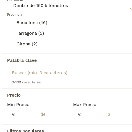
Distancia
corazones y hogares de muchas personas. También suelen
Caniche Toy
ser buenos en la pista de exposición gracias a su
3 meses
1
850 €
disposición para realizar tareas y por su alegría general.
Provincia
Edad
Precio
Sexo
Barcelona (46)
Lee nuestra
página de consejos de compra de Caniche Toy
Cachorritos de caniche toy en oferta por tener 5 meses se entrega totalmente .vacunado y desparasitado con microchip
para obtener información sobre esta raza de perro.
Tarragona (5)
Criador
Identidad Verificada
Girona (2)
Mataró
,
Barcelona
(57km)
12
Palabra clave
BOOST
Caniches toy
0/100 caracteres
Caniche Toy
10 semanas
2
1400 €
Precio
Edad
Precio
Sexo
Min Precio
Max Precio
Dos marchitos vacunados y desparasitado y con microchip de color rojo se entregan con contrato de compra y venta y garantías viricas
€
€
Criador
Identidad Verificada
Mataró
,
Barcelona
(57km)
Filtros populares