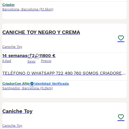
Criador
Barcelona
,
Barcelona
(51.5km)
7
CANICHE TOY NEGRO Y CREMA
Caniche Toy
14 semanas
2
1
1800 €
Edad
Precio
Sexo
TELÉFONO O WHATSAPP 722 490 760 SOMOS CRIADORES DIRECTOS SIN INTERMEDIARIOS! MÁS DE 20 AÑOS EN EL SECTOR NOS AVALAN, VALORANDO TANTO LA CRIA RESPONSABLE COMO TAMBIÉN LA SELECCIÓN PARA MEJORAR LA RAZA DURANTE TODOS ESTOS AÑOS. NUESTROS CACHORROS SE ENTREGAN PREVIAMENTE REVISADOS POR NUESTRO VETERINARIO PROFESIONAL Y BAJO LOS MAS ESTRICTOS CONTROLES DE SALUD, HACEMOS HINCAPIÉ EN SU SOCIABILIZACIÓN PARA SU CORRECTO DESARROLLO NEUROLOGICO! Y OS ASESORAMOS ANTES DURANTE Y DESPUES DE LA ENTREGA PARA QUE TODO SEA LO MAS AFABLE Y FACIL POSIBLE DURANTE LA ADAPTACION! NUESTROS BEBES SE ENTREGAN A PARTIR DE LOS DOS MESES CON SUS VACUNAS AL DIA, DESPARASITADOS Y CON GARANTIAS DE SALUD, MICROCHIP Y CARTILLA DE VACUNACION! SI BUSCAS UN COMPAÑERO SANO Y EQUILIBRADO ESTE ES EL LUGAR, TE ASESORAREMOS DURANTE TODO EL PROCESO NO DUDES EN CONSULTAR POR NUESTROS PEQUES AL 722 490 760
Criador
Con Afijo
Identidad Verificada
Santpedor
,
Barcelona
(0.2km)
10
3
Caniche Toy
Caniche Toy