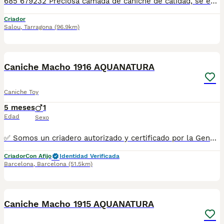
685 679232 Preciosa camada de caniche de calidad, se entregan con minimo de dos meses y medio de edad y sus vacunas correspondientes, desparasitados interna y externamente, pasaporte y microchip, contrato de garantia de salud. preferiblemente recogida en mano pero también podemos entregar en toda España mediante transporte de alta calidad preparado para animales y con chofer particular con posibilidad de pago contra reembolso Llámanos o háblanos por whats app, Teléfono 685 679 232
Criador
Salou
,
Tarragona
(96.9km)
8
1
Caniche Macho 1916 AQUANATURA
Caniche Toy
5 meses
1
Edad
Sexo
✅ Somos un criadero autorizado y certificado por la Generalitat de Catalunya bajo el número de Núcleo Zoológico G25/00314. PARA MÁS INFORMACIÓN: ☎️ 933095977 📱 685878504 / 674320847 🐶 Programa una visita para conocerlos 💻 Más fotos y vídeos en nuestra web www.aquanatura.es 🚙 Hacemos envíos 📌 Calle Roger de Flor 45, muy cerca del Arc de Triomf de Barcelona, de Lunes a Sábados. Se entregan con sus vacunas, desparasitados interna y externamente, con microchip y su registro, cartilla sanitaria y contrato de garantías, documentación legal y factura. AQUANATURA
Criador
Con Afijo
Identidad Verificada
Barcelona
,
Barcelona
(51.5km)
6
Caniche Macho 1915 AQUANATURA