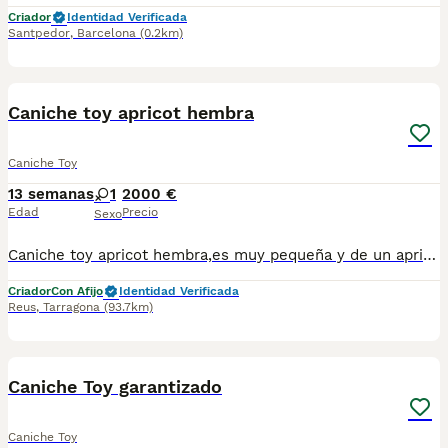
Criador
Identidad Verificada
Santpedor
,
Barcelona
(0.2km)
5
Caniche toy apricot hembra
Caniche Toy
13 semanas
1
2000 €
Edad
Precio
Sexo
Caniche toy apricot hembra,es muy pequeña y de un apricot intenso criada en ambiente familiar muy dulce con cartilla sanitaria vacuna chip desparasitación con garantía víricas y congenitas
Criador
Con Afijo
Identidad Verificada
Reus
,
Tarragona
(93.7km)
21
2
Caniche Toy garantizado
Caniche Toy