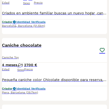
Edad
Precio
Sexo
Criados en ambiente familiar buscas un nuevo hogar ,caniche toy color muy definido,socializados y de buen carácter ,los entregamos vacunados desparasitados chip y cartilla sanitaria , si vienes podrás ver a los padres todos de pura raza, escríbenos al WhatsApp 617885222
Criador
Identidad Verificada
Barcelona
,
Barcelona
(51.5km)
6
1
Caniche chocolate
Caniche Toy
4 meses
1
2700 €
Edad
Precio
Sexo
Pequeña caniche color Chicolate disponible para reserva. Centro Canino Vallbonica es mucho más que un centro de cría , es una familia comprometida con el bienestar animal y la cria responsable, por ello todos nuestros bebés nacen y se crían en nuestras instalaciones , asegurando así un correcto desarrollo y una magnífica socialización, consiguiendo en cada ejemplar un carácter juguetón y extrovertido algo primordial para su adaptación como un miembro más en tu familia . Se entregan con el carnet de vacunas con el plan correspondiente a su edad , desparasitados y microchip implantado y activado en registro de Anicom. Facilitamos junto al cachorro contrato de compra con garantías víricas de 15 días y congénitas de 1 año . Contamos con un gran equipo de profesionales entre los que se encuentran educadores, auxiliares y Veterinarios ofreciendo los controles sanitarios necesarios así como continua vigilancia asegurando su bienestar . Hacemos envíos a toda España con empresa de transporte privado, proporcionando un viaje confortable y ofreciendo las atenciones necesarias a nuestros bebés . Si estás interesado en alguno de nuestros ejemplares solicita información sin compromiso al 722269698 . También atendemos vía WhatsApp . PRECIO REAL ( incluye el IVA) . Núcleo zoológico B2501315
Criador
Identidad Verificada
Piera
,
Barcelona
(29.7km)
8