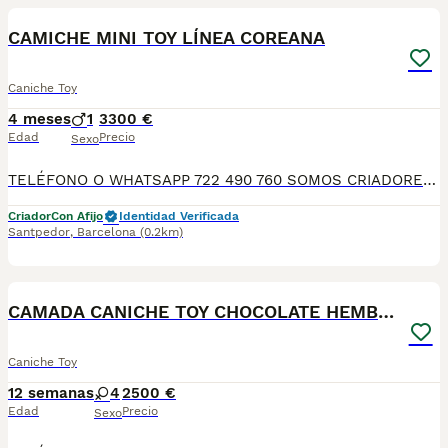
CAMICHE MINI TOY LÍNEA COREANA
Caniche Toy
4 meses
1
3300 €
Edad
Precio
Sexo
TELÉFONO O WHATSAPP 722 490 760 SOMOS CRIADORES DIRECTOS SIN INTERMEDIARIOS! MÁS DE 20 AÑOS EN EL SECTOR NOS AVALAN, VALORANDO TANTO LA CRIA RESPONSABLE COMO TAMBIÉN LA SELECCIÓN PARA MEJORAR LA RAZA DURANTE TODOS ESTOS AÑOS. NUESTROS CACHORROS SE ENTREGAN PREVIAMENTE REVISADOS POR NUESTRO VETERINARIO PROFESIONAL Y BAJO LOS MAS ESTRICTOS CONTROLES DE SALUD, HACEMOS HINCAPIÉ EN SU SOCIABILIZACIÓN PARA SU CORRECTO DESARROLLO NEUROLOGICO! Y OS ASESORAMOS ANTES DURANTE Y DESPUES DE LA ENTREGA PARA QUE TODO SEA LO MAS AFABLE Y FACIL POSIBLE DURANTE LA ADAPTACION! NUESTROS BEBES SE ENTREGAN A PARTIR DE LOS DOS MESES CON SUS VACUNAS AL DIA, DESPARASITADOS Y CON GARANTIAS DE SALUD, MICROCHIP Y CARTILLA DE VACUNACION! SI BUSCAS UN COMPAÑERO SANO Y EQUILIBRADO ESTE ES EL LUGAR, TE ASESORAREMOS DURANTE TODO EL PROCESO NO DUDES EN CONSULTAR POR NUESTROS PEQUES AL 722 490 760
Criador
Con Afijo
Identidad Verificada
Santpedor
,
Barcelona
(0.2km)
8
CAMADA CANICHE TOY CHOCOLATE HEMBRAS
Caniche Toy
12 semanas
4
2500 €
Edad
Precio
Sexo