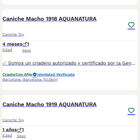
8
1
Caniche Macho 1918 AQUANATURA
Caniche Toy
4 meses
1
Edad
Sexo
✅ Somos un criadero autorizado y certificado por la Generalitat de Catalunya bajo el número de Núcleo Zoológico G25/00314. PARA MÁS INFORMACIÓN: ☎️ 933095977 📱 685878504 / 674320847 🐶 Programa una visita para conocerlos 💻 Más fotos y vídeos en nuestra web www.aquanatura.es 🚙 Hacemos envíos 📌 Calle Roger de Flor 45, muy cerca del Arc de Triomf de Barcelona, de Lunes a Sábados. Se entregan con sus vacunas, desparasitados interna y externamente, con microchip y su registro, cartilla sanitaria y contrato de garantías, documentación legal y factura. AQUANATURA
Criador
Con Afijo
Identidad Verificada
Barcelona
,
Barcelona
(51.5km)
8
1
Caniche Macho 1919 AQUANATURA
Caniche Toy
1 años
1
Edad
Sexo