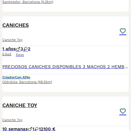
Santpedor
,
Barcelona
(4.3km)
5
CANICHES
Caniche Toy
1 años
3
2
Edad
Sexo
PRECIOSOS CANICHES DISPONIBLES 3 MACHOS 2 HEMBRAS TODOS NUESTROS CACHORROS SON ENTREGADOS CON SU RESPECTIVO MICROCHIP, PREGUNTA Y VEN A VISITARNOS SIN COMPROMISO,
Criador
Con Afijo
Olérdola
,
Barcelona
(48.5km)
7
CANICHE TOY
Caniche Toy
10 semanas
1
1
2100 €