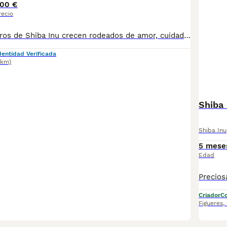
00 €
recio
Nuestros cachorros de Shiba Inu crecen rodeados de amor, cuidados constantes y una verdadera atmósfera familiar. Desde su primer día de vida, están acompañados 24 horas al día: los observamos, los protegemos, los acariciamos y, sobre todo, los amamos con todo el corazón. Cada cachorro es parte de nuestra familia. Se crían en casa, con sonidos cotidianos, contacto humano permanente y socialización suave y respetuosa, lo que favorece su equilibrio emocional y carácter confiable. Su salud es una prioridad absoluta: Cuentan con revisiones veterinarias periódicas, Supervisión continua por parte de nuestro veterinario de confianza, Alimentación de alta calidad adaptada a cada etapa, Higiene y estimulación adecuadas desde temprana edad. Buscamos familias que valoren la vida, la armonía y el compromiso que implica acoger a un ser tan especial. Nuestros cachorros no son solo mascotas: son compañeros leales, inteligentes y sensibles que llevan consigo un pedacito de nuestro hogar. Si sientes que uno de ellos está destinado a formar parte de tu vida, estaremos encantados de conocerte. 📩 Escríbenos para más información, fotos y vídeos.
dentidad Verificada
7km)
Shiba 
Shiba Inu
5 mese
Edad
Criador
Co
Figueres
,
6