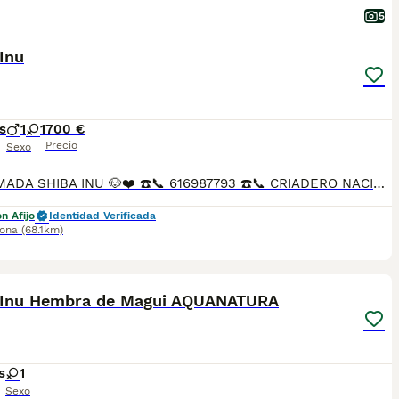
5
Inu
s
1
1
700 €
Precio
Sexo
❤️🐶CAMADA SHIBA INU 🐶❤️ ☎️📞 616987793 ☎️📞 CRIADERO NACIONAL 🇪🇸 Nada de tiendas ni intermediarios. Nuestros SHIBA INU viven libres y en continuo contacto con nosotros , resultando un equilibrio físico y psicológico que les hace desarrollarse plenamente. Nuestros cachorros de Golden Retriever reciben un programa de estimulación desde una edad temprana para una impronta y sociabilización óptima. Control veterinario permanente, Certificados oficiales Selección del carácter de los reproductores, estimulación precoz de los cachorros, evolución de entornos, parques exteriores con circuitos estimulantes, destete progresivo para un cachorro más seguro y autosuficiente, iniciación al control de esfínteres, etc… Precio desde según ejemplar en sexo, color.
n Afijo
Identidad Verificada
rona
(68.1km)
6
 Inu Hembra de Magui AQUANATURA
s
1
Sexo