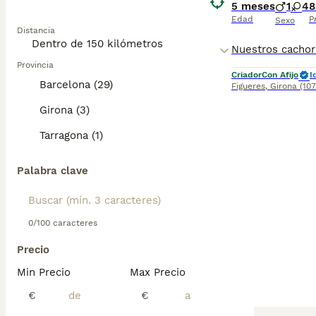
5 meses
1
4
8
Edad
P
Sexo
Distancia
Provincia
Criador
Con Afijo
I
Barcelona (29)
Figueres
,
Girona
(10
Girona (3)
Tarragona (1)
Palabra clave
0/100 caracteres
Precio
Min Precio
Max Precio
€
€