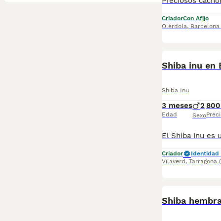
Criador
Con Afijo
Olérdola
,
Barcelona
Shiba inu en 
Shiba Inu
3 meses
2
800
Edad
Preci
Sexo
Criador
Identidad 
Vilaverd
,
Tarragona
Shiba hembra