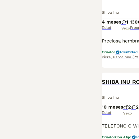
Shiba Inu
4 meses
1
130
Edad
Prec
Sexo
Criador
Identidad 
Piera
,
Barcelona
(29
SHIBA INU R
Shiba Inu
10 meses
2
2
Edad
Sexo
Criador
Con Afijo
I