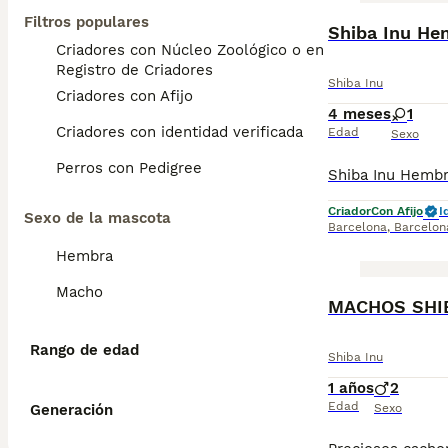
Filtros populares
Criadores con Núcleo Zoológico o en el
Registro de Criadores
Shiba Inu
Criadores con Afijo
4 meses
1
Criadores con identidad verificada
Edad
Sexo
Perros con Pedigree
Criador
Con Afijo
I
Sexo de la mascota
Barcelona
,
Barcelon
Hembra
Macho
MACHOS SHI
Rango de edad
Shiba Inu
1 años
2
Edad
Generación
Sexo