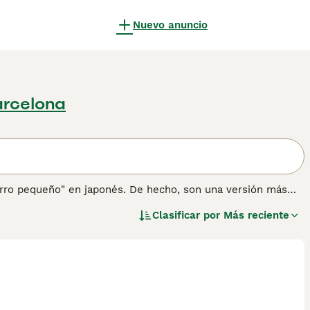
Nuevo anuncio
arcelona
"perro pequeño" en japonés. De hecho, son una versión más
os originalmente como perros de caza y de trabajo. Los
Clasificar por
Más reciente
edor y, a lo largo de los años, se han ganado una
e de la diversión.
ión sobre esta raza de perro.