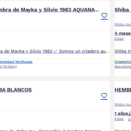
Shiba Inu Hembra de Mayka y Silvio 1983 AQUANATURA
Shiba Inu
4 mese
Edad
Shiba Inu Hembra de Mayka y Silvio 1983 ✅ Somos un criadero autorizado y certificado por la Generalitat de Catalunya bajo el número de Núcleo Zoológico G25/00314. PARA MÁS INFORMACIÓN: ☎️ 933095977 📱 685878504 / 674320847 🐶 Programa una visita para conocerlos 💻 Más fotos y vídeos en nuestra web www.aquanatura.es 🚙 Hacemos envíos 📌 Calle Roger de Flor 45, muy cerca del Arc de Triomf de Barcelona, de Lunes a Sábados. Se entregan con sus vacunas, desparasitados interna y externamente, con microchip y su registro, cartilla sanitaria y contrato de garantías, documentación legal y factura. AQUANATURA
dentidad Verificada
Criador
Co
a
(51.5km)
Barcelon
1
BA BLANCOS
HEMBR
Shiba Inu
1 años
Edad
S