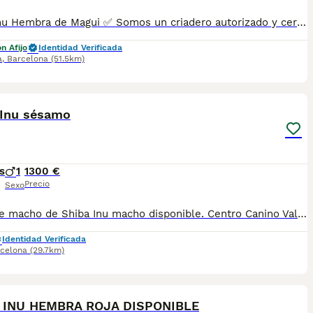
Shiba Inu Hembra de Magui ✅ Somos un criadero autorizado y certificado por la Generalitat de Catalunya bajo el número de Núcleo Zoológico G25/00314. PARA MÁS INFORMACIÓN: ☎️ 933095977 📱 685878504 / 674320847 💻 Más fotos y vídeos en nuestra web www.aquanatura.es 🚙 Hacemos envíos 📌 Calle Roger de Flor 45, muy cerca del Arc de Triomf de Barcelona, de Lunes a Sábados. Se entregan con sus vacunas, desparasitados interna y externamente, con microchip y su registro, cartilla sanitaria y contrato de garantías, documentación legal y factura. AQUANATURA
n Afijo
Identidad Verificada
a
,
Barcelona
(51.5km)
4
1
 Inu sésamo
s
1
1300 €
Precio
Sexo
Increíble macho de Shiba Inu macho disponible. Centro Canino Vallbonica es mucho más que un centro de cría , es una familia comprometida con el bienestar animal y la cria responsable, por ello todos nuestros bebés nacen y se crían en nuestras instalaciones , asegurando así un correcto desarrollo y una magnífica socialización, consiguiendo en cada ejemplar un carácter juguetón y extrovertido algo primordial para su adaptación como un miembro más en tu familia . Se entregan con el carnet de vacunas con el plan correspondiente a su edad , desparasitados y microchip implantado y activado en registro de Anicom. Facilitamos junto al cachorro contrato de compra con garantías víricas de 15 días y congénitas de 1 año . Contamos con un gran equipo de profesionales entre los que se encuentran educadores, auxiliares y Veterinarios ofreciendo los controles sanitarios necesarios así como continua vigilancia asegurando su bienestar . Hacemos envíos a toda España con empresa de transporte privado, proporcionando un viaje confortable y ofreciendo las atenciones necesarias a nuestros bebés . Si estás interesado en alguno de nuestros ejemplares solicita información sin compromiso al 722269698 . También atendemos vía WhatsApp . PRECIO REAL ( incluye el IVA) . Núcleo zoológico B2501315
Identidad Verificada
celona
(29.7km)
5
 INU HEMBRA ROJA DISPONIBLE