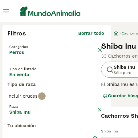
Filtros
Borrar todo
Cachorro
Shiba Inu
Categorías
Perros
33 Cachorros en
Shiba Inu
Tipo de listado
Sólo puro
En venta
Tipo de raza
El Shiba Inu es 
pequeña de un Ak
Guardar bús
Incluir cruces
Shiba Inu siempr
reputación en s
Raza
Shiba Inu
Lee nuestra
Cachorros Sh
pág
Tu ubicación
Shiba Inu