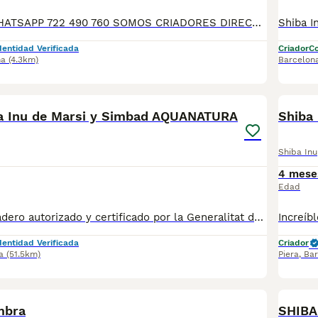
TELÉFONO O WHATSAPP 722 490 760 SOMOS CRIADORES DIRECTOS SIN INTERMEDIARIOS! MÁS DE 20 AÑOS EN EL SECTOR NOS AVALAN, VALORANDO TANTO LA CRIA RESPONSABLE COMO TAMBIÉN LA SELECCIÓN PARA MEJORAR LA RAZA DURANTE TODOS ESTOS AÑOS. NUESTROS CACHORROS SE ENTREGAN PREVIAMENTE REVISADOS POR NUESTRO VETERINARIO PROFESIONAL Y BAJO LOS MAS ESTRICTOS CONTROLES DE SALUD, HACEMOS HINCAPIÉ EN SU SOCIABILIZACIÓN PARA SU CORRECTO DESARROLLO NEUROLOGICO! Y OS ASESORAMOS ANTES DURANTE Y DESPUES DE LA ENTREGA PARA QUE TODO SEA LO MAS AFABLE Y FACIL POSIBLE DURANTE LA ADAPTACION! NUESTROS BEBES SE ENTREGAN A PARTIR DE LOS DOS MESES CON SUS VACUNAS AL DIA, DESPARASITADOS Y CON GARANTIAS DE SALUD, MICROCHIP Y CARTILLA DE VACUNACION! SI BUSCAS UN COMPAÑERO SANO Y EQUILIBRADO ESTE ES EL LUGAR, TE ASESORAREMOS DURANTE TODO EL PROCESO NO DUDES EN CONSULTAR POR NUESTROS PEQUES AL 722 490 760
dentidad Verificada
Criador
Co
na
(4.3km)
Barcelon
2
a Inu de Marsi y Simbad AQUANATURA
Shiba
Shiba Inu
4 mese
Edad
✅ Somos un criadero autorizado y certificado por la Generalitat de Catalunya bajo el número de Núcleo Zoológico G25/00314. PARA MÁS INFORMACIÓN: ☎️ 933095977 📱 685878504 / 674320847 🐶 Programa una visita para conocerlos 💻 Más fotos y vídeos en nuestra web www.aquanatura.es 🚙 Hacemos envíos 📌 Calle Roger de Flor 45, muy cerca del Arc de Triomf de Barcelona, de Lunes a Sábados. Se entregan con sus vacunas, desparasitados interna y externamente, con microchip y su registro, cartilla sanitaria y contrato de garantías, documentación legal y factura.
dentidad Verificada
Criador
a
(51.5km)
Piera
,
Bar
5
1
mbra
SHIBA