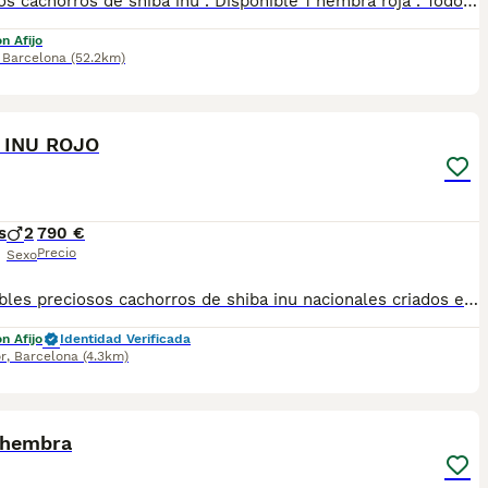
Preciosos cachorros de shiba inu . Disponible 1 hembra roja . Todos nuestros cachorros son entregados con las vacunas correspondientes a la edad y las respectivas garantías. Visitanos sin nignun tipo de compromiso, gran exposicion de cachorros. Padres a la vista.
n Afijo
,
Barcelona
(52.2km)
5
 INU ROJO
s
2
790 €
Precio
Sexo
Disponibles preciosos cachorros de shiba inu nacionales criados en nuestras instalaciones, en un ambiente familiar y responsable. Nuestros cachorros se entregan con cartilla de primera vacunación, vacunas correspondientes a su edad, desparasitados interna y externamente, y con microchip implantado y dado de alta. Además, realizamos un contrato de garantía que incluye: • Garantía vírica de 15 días. • Garantía congénita de 1 año. Desde la fecha de entrega del cachorro. Nos comprometemos al 100% con la salud, el bienestar y el cuidado de nuestros pequeños. Disponemos de Núcleo Zoológico Para más información, imágenes o cualquier consulta sin compromiso, pueden contactar con nosotros en los teléfonos: CRISTINA 📞 722 788 399 📞 932 514 529
n Afijo
Identidad Verificada
r
,
Barcelona
(4.3km)
7
 hembra