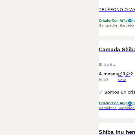
Criador
Con Afijo
I
Santpedor
,
Barcelo
Camada Shib
Shiba Inu
4 meses
3
2
Edad
Sexo
Criador
Con Afijo
I
Barcelona
,
Barcelon
Shiba Inu he