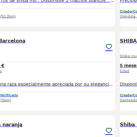
Preciosos cachorros de shiba inu . Disponible 2 machos blancos . Todos nuestros cachorros son entregados con las vacunas correspondientes a la edad y las respectivas garantías. Visitanos sin nignun tipo de compromiso, gran exposicion de cachorros. Padres a la vista.
Criador
Co
(52.2km)
Olérdola
8
Barcelona
SHIBA
Shiba Inu
 €
5 mese
o
Edad
El Shiba Inu es una raza especialmente apreciada por su elegancia natural, inteligencia, personalidad independiente y extraordinaria presencia. Su combinación de belleza y carácter lo convierte en un compañero verdaderamente especial. ❤️ Shiba Inu Rojo Una tonalidad clásica y muy apreciada, con la característica expresión que distingue a esta maravillosa raza. 🌟 Shiba Inu Mostaza Un color cálido y singular que aporta una apariencia especialmente llamativa y elegante. ¡Tenemos el cachorro perfecto para ti! Criado en un entorno responsable y con todo el cuidado que merece, nuestros cachorros cuentan con vacunas al día, desparasitaciones, microchip, y ofrecemos garantía sanitaria y genética. Además, te ofrecemos una revisión veterinaria gratuita para asegurar su bienestar. Somos un criadero profesional con núcleo zoológico T2500248, comprometidos con la salud y felicidad de nuestros cachorros. ¡No dudes en contactarnos para más información! 🐾🩵🤍
Verificada
Criador
Co
(75km)
Santpedo
7
 naranja
Shiba