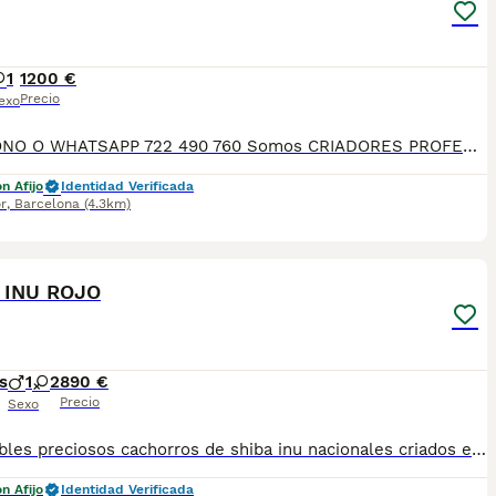
1
1200 €
Precio
exo
TELEFONO O WHATSAPP 722 490 760 Somos CRIADORES PROFESIONALES, CON NÚCLEO ZOOLÓGICO PROPIO. Seleccionamos para tener los mejores ejemplares tanto a nivel morfología como a nivel de salud y comportamiento. Nuestros cachorros crecen en un ambiente familiar, con unas condiciones higiénico-sanitarias excepcionales y totalmente socializados, tanto con otros animales como con las personas, para garantizar su bienestar animal. No dudes en consultar sobre disponibilidad de entrega, reserva y sus características, Nuestros cachorros se entregan: DESPARASITADOS INTERNA Y EXTERNAMENTE CON SUS VACUNAS AL DÍA CORRESPONDIENTES POR EDAD CARTILLA DE VACUNACIÓN Y GARANTIA COMPLETA DE SALUD ( VÍRICAS, GENÉTICAS Y HEREDITARIAS) POR ESCRITO! PARA MAS INFORMACIÓN, FOTOS/VIDEOS O CONSULTAS LLAMANOS O ESCRIBENOS POR WHATSAPP AL 722 490 760 POSIBILIDAD DE ENTREGA PERSONALIZADA A DOMICILIO EN TODO EL TERRITORIO NACIONAL.
n Afijo
Identidad Verificada
r
,
Barcelona
(4.3km)
6
 INU ROJO
s
1
2
890 €
Precio
Sexo
Disponibles preciosos cachorros de shiba inu nacionales criados en nuestras instalaciones, en un ambiente familiar y responsable. Nuestros cachorros se entregan con cartilla de primera vacunación, vacunas correspondientes a su edad, desparasitados interna y externamente, y con microchip implantado y dado de alta. Además, realizamos un contrato de garantía que incluye: • Garantía vírica de 15 días. • Garantía congénita de 1 año. Desde la fecha de entrega del cachorro. Nos comprometemos al 100% con la salud, el bienestar y el cuidado de nuestros pequeños. Disponemos de Núcleo Zoológico Para más información, imágenes o cualquier consulta sin compromiso, pueden contactar con nosotros en los teléfonos: CRISTINA 📞 722 788 399 📞 932 514 529
n Afijo
Identidad Verificada