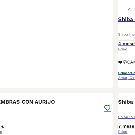
Shiba 
Shiba Inu
4 mese
Edad
Criador
Co
Amer
,
Gi
7
EMBRAS CON AURIJO
Shiba
Shiba Inu
 €
7 mese
io
Edad