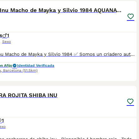
Shiba Inu Macho de Mayka y Silvio 1984 AQUANATURA
s
1
Sexo
Shiba Inu Macho de Mayka y Silvio 1984 ✅ Somos un criadero autorizado y certificado por la Generalitat de Catalunya bajo el número de Núcleo Zoológico G25/00314. PARA MÁS INFORMACIÓN: ☎️ 933095977 📱 685878504 / 674320847 🐶 Programa una visita para conocerlos 💻 Más fotos y vídeos en nuestra web www.aquanatura.es 🚙 Hacemos envíos 📌 Calle Roger de Flor 45, muy cerca del Arc de Triomf de Barcelona, de Lunes a Sábados. Se entregan con sus vacunas, desparasitados interna y externamente, con microchip y su registro, cartilla sanitaria y contrato de garantías, documentación legal y factura. AQUANATURA
n Afijo
Identidad Verificada
a
,
Barcelona
(51.5km)
1
A ROJITA SHIBA INU
1
exo