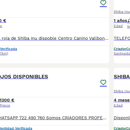
Shiba Inu
0 €
1 años
io
Edad
S
Preciosa hembra roja de Shiba Inu dispoble Centro Canino Vallbonica es mucho más que un centro de cría , es una familia comprometida con el bienestar animal y la cria responsable, por ello todos nuestros bebés nacen y se crían en nuestras instalaciones , asegurando así un correcto desarrollo y una magnífica socialización, consiguiendo en cada ejemplar un carácter juguetón y extrovertido algo primordial para su adaptación como un miembro más en tu familia . Se entregan con el carnet de vacunas con el plan correspondiente a su edad , desparasitados y microchip implantado y activado en registro de Anicom. Facilitamos junto al cachorro contrato de compra con garantías víricas de 15 días y congénitas de 1 año . Contamos con un gran equipo de profesionales entre los que se encuentran educadores, auxiliares y Veterinarios ofreciendo los controles sanitarios necesarios así como continua vigilancia asegurando su bienestar . Hacemos envíos a toda España con empresa de transporte privado, proporcionando un viaje confortable y ofreciendo las atenciones necesarias a nuestros bebés . Si estás interesado en alguno de nuestros ejemplares solicita información sin compromiso al 722269698 . También atendemos vía WhatsApp . PRECIO REAL ( incluye el IVA) . Núcleo zoológico B2501315
Verificada
Criador
Co
.7km)
Santpedo
5
OJOS DISPONIBLES
SHIBA
Shiba Inu
1300 €
4 mese
Precio
Edad
TELEFONO O WHATSAPP 722 490 760 Somos CRIADORES PROFESIONALES, CON NÚCLEO ZOOLÓGICO PROPIO. Seleccionamos para tener los mejores ejemplares tanto a nivel morfología como a nivel de salud y comportamiento. Nuestros cachorros crecen en un ambiente familiar, con unas condiciones higiénico-sanitarias excepcionales y totalmente socializados, tanto con otros animales como con las personas, para garantizar su bienestar animal. No dudes en consultar sobre disponibilidad de entrega, reserva y sus características, Nuestros cachorros se entregan: DESPARASITADOS INTERNA Y EXTERNAMENTE CON SUS VACUNAS AL DÍA CORRESPONDIENTES POR EDAD CARTILLA DE VACUNACIÓN Y GARANTIA COMPLETA DE SALUD ( VÍRICAS, GENÉTICAS Y HEREDITARIASñ) POR ESCRITO! PARA MAS INFORMACIÓN, FOTOS/VIDEOS O CONSULTAS LLAMANOS O ESCRIBENOS POR WHATSAPP AL 722 490 760 POSIBILIDAD DE ENTREGA PERSONALIZADA A DOMICILIO EN TODO EL TERRITORIO NACIONAL.
dentidad Verificada
Criador
Co