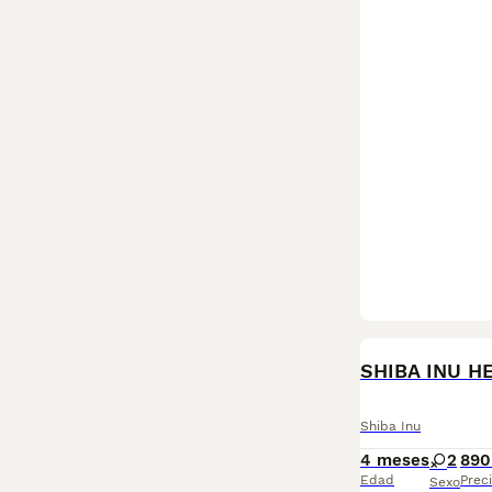
SHIBA INU H
Shiba Inu
4 meses
2
890
Edad
Prec
Sexo