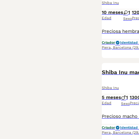
Shiba Inu
10 meses
1
12
Edad
Pre
Sexo
Criador
Identidad 
Piera
,
Barcelona
(29
Shiba Inu ma
Shiba Inu
5 meses
1
130
Edad
Preci
Sexo
Criador
Identidad 
Piera
,
Barcelona
(29