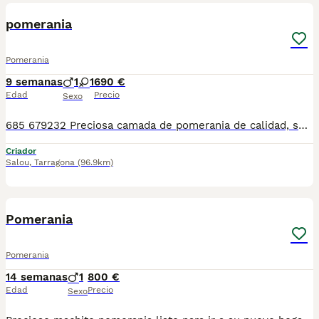
pomerania
Pomerania
9 semanas
1
1
690 €
Edad
Precio
Sexo
685 679232 Preciosa camada de pomerania de calidad, se entregan con minimo de dos meses y medio de edad y sus vacunas correspondientes, desparasitados interna y externamente, pasaporte y microchip, contrato de garantia de salud. preferiblemente recogida en mano pero también podemos entregar en toda España mediante transporte de alta calidad preparado para animales y con chofer particular con posibilidad de pago contra reembolso Llámanos o háblanos por whats app, Teléfono 685 679 232
Criador
Salou
,
Tarragona
(96.9km)
7
Pomerania
Pomerania
14 semanas
1
800 €
Edad
Precio
Sexo