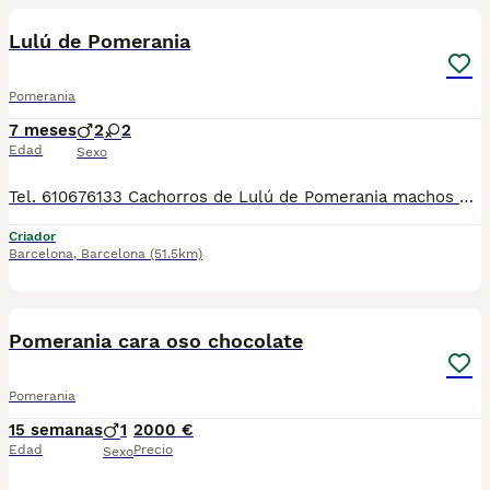
Lulú de Pomerania
Pomerania
7 meses
2
2
Edad
Sexo
Tel. 610676133 Cachorros de Lulú de Pomerania machos y hembras, preciosos, de tamaño pequeño, de dos meses de edad, con mucha calidad de pelo, unas autenticas bolitas de pelo, listos para entrega! Se entregan con la vacuna correspondiente a la edad, desparasitados, con su cartilla veterinaria, microchip y garantía por escrito, muy bien cuidados, muy sanos, criados en entorno familiar. Ven a verlos sin compromiso cualquier día de la semana, incluidos festivos. Disponemos de centro con número zoológico T-2500116
Criador
Barcelona
,
Barcelona
(51.5km)
9
2
Pomerania cara oso chocolate
Pomerania
15 semanas
1
2000 €
Edad
Precio
Sexo