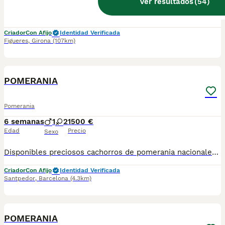
Ver resultados
(
54
)
Buscas un compañero pequeño, inteligente y con un corazón gigante? Nuestro cachorro macho Pomerania está creciendo sano, feliz y muy querido. Desde sus primeros días, ha estado rodeado de amor, en un entorno familiar donde priorizamos el bienestar y la socialización de cada uno de nuestros peluditos. Carácter dulce y alegre .Perfectamente socializado 🌟 Padres visibles, de líneas seleccionadas 🌟 Se entrega con chip, vacunas, desparasitación, cartilla veterinaria, contrato de garantías 🐶 Como criadores responsables, te invitamos a venir a conocernos en persona. Podrás ver cómo viven nuestros perros, conocer a los papás del cachorro y observar de cerca el ambiente en el que crecen: limpio, cuidado y lleno de afecto. Si deseas más información, fotos o concertar una visita, no dudes en escribirnos. ✨ La calidad y el amor se notan desde el primer día. ✨
Criador
Con Afijo
Identidad Verificada
Figueres
,
Girona
(107km)
9
POMERANIA
Pomerania
6 semanas
1
2
1500 €
Edad
Precio
Sexo
Disponibles preciosos cachorros de pomerania nacionales criados en nuestras instalaciones, en un ambiente familiar y responsable. Nuestros cachorros se entregan con cartilla de primera vacunación, vacunas correspondientes a su edad, desparasitados interna y externamente, y con microchip implantado y dado de alta. Además, realizamos un contrato de garantía que incluye: • Garantía vírica de 15 días. • Garantía congénita de 1 año. Desde la fecha de entrega del cachorro. Nos comprometemos al 100% con la salud, el bienestar y el cuidado de nuestros pequeños. Disponemos de Núcleo Zoológico Para más información, imágenes o cualquier consulta sin compromiso, pueden contactar con nosotros en los teléfonos: CRISTINA 📞 722 788 399 📞 932 514 529
Criador
Con Afijo
Identidad Verificada
Santpedor
,
Barcelona
(4.3km)
6
POMERANIA