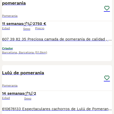
pomerania
Pomerania
11 semanas
1
2
750 €
Edad
Precio
Sexo
607 39 82 35 Preciosa camada de pomerania de calidad , se entregan con minimo de dos meses y medio de edad y sus vacunas correspondientes, desparasitados interna y externamente, pasaporte y microchip, contrato de garantia de salud. preferiblemente recogida en mano pero también podemos entregar en toda España mediante transporte de alta calidad preparado para animales y con chofer particular con posibilidad de pago contra reembolso Llámanos o háblanos por whats app, Teléfono 607398235
Criador
Barcelona
,
Barcelona
(51.5km)
8
Lulú de pomerania
Pomerania
14 semanas
1
2
Edad
Sexo
610676133 Espectaculares cachorros de Lulú de Pomerania, de tamaño pequeñito, varios colores disponibles, con mucha calidad de pelo, muy bien cuidados, tienen dos meses de edad, se entregan revisados por nuestro veterinario, vacunados, desparasitados, con su cartilla veterinaria, microchip y garantía sanitaria por escrito. Tienen un carácter excelente, muy buenos y cariñosos, ideales para compañía, se pueden ver sin compromiso. Para más información 610676133 número zoológico t-2500116 Número de Microchip: 90200047852478 Núcleo Zoológico: t-2500116