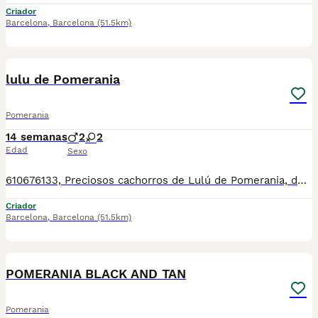
Criador
Barcelona
,
Barcelona
(51.5km)
9
lulu de Pomerania
Pomerania
14 semanas
2
2
Edad
Sexo
610676133, Preciosos cachorros de Lulú de Pomerania, de tamaño pequeñito, varios colores disponibles, con mucha calidad de pelo, muy bien cuidados, tienen dos meses de edad, se entregan revisados por nuestro veterinario, vacunados, desparasitados, con su cartilla veterinaria, microchip y garantía sanitaria por escrito. Tienen un carácter excelente, muy buenos y cariñosos, ideales para compañía, se pueden ver sin compromiso. Para más información 610676133 número zoológico t-2500116 Número de Microchip: 90200047852478 Núcleo Zoológico: t-2500116
Criador
Barcelona
,
Barcelona
(51.5km)
5
POMERANIA BLACK AND TAN
Pomerania