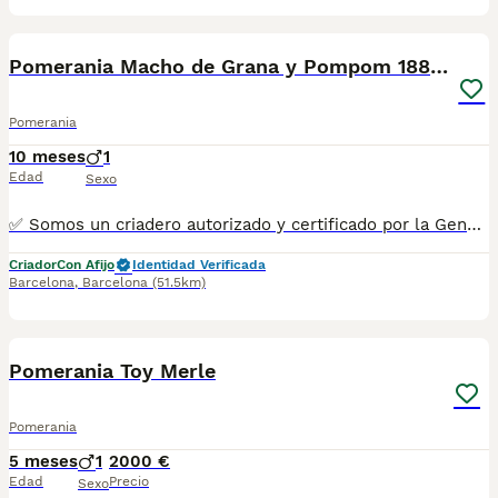
7
Pomerania Macho de Grana y Pompom 1881 AQUANATURA
Pomerania
10 meses
1
Edad
Sexo
✅ Somos un criadero autorizado y certificado por la Generalitat de Catalunya bajo el número de Núcleo Zoológico G25/00314. PARA MÁS INFORMACIÓN: ☎️ 933095977 📱 685878504 / 674320847 💻 Más fotos y vídeos en nuestra web www.aquanatura.es 🚙 Hacemos envíos 📌 Calle Roger de Flor 45, muy cerca del Arc de Triomf de Barcelona, de Lunes a Sábados. Se entregan con sus vacunas, desparasitados interna y externamente, con microchip y su registro, cartilla sanitaria y contrato de garantías, documentación legal y factura. AQUANATURA
Criador
Con Afijo
Identidad Verificada
Barcelona
,
Barcelona
(51.5km)
5
1
Pomerania Toy Merle
Pomerania
5 meses
1
2000 €
Edad
Precio
Sexo