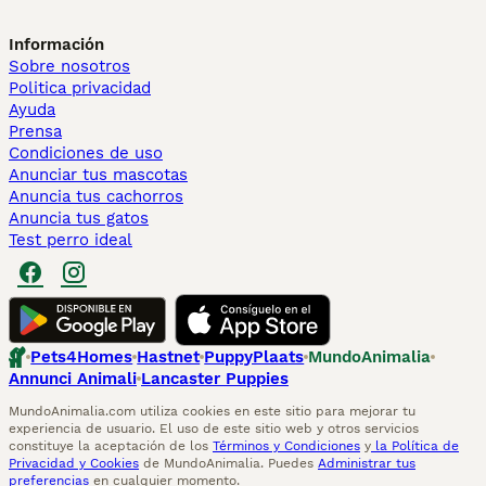
Información
Sobre nosotros
Politica privacidad
Ayuda
Prensa
Condiciones de uso
Anunciar tus mascotas
Anuncia tus cachorros
Anuncia tus gatos
Test perro ideal
Pets4Homes
Hastnet
PuppyPlaats
MundoAnimalia
Annunci Animali
Lancaster Puppies
MundoAnimalia.com utiliza cookies en este sitio para mejorar tu
experiencia de usuario. El uso de este sitio web y otros servicios
constituye la aceptación de los
Términos y Condiciones
y
la Política de
Privacidad y Cookies
de MundoAnimalia. Puedes
Administrar tus
preferencias
en cualquier momento.