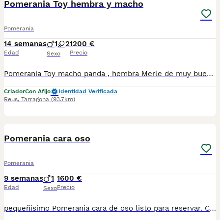
Pomerania Toy hembra y macho
Pomerania
14 semanas
1
2
1200 €
Edad
Precio
Sexo
Pomerania Toy macho panda , hembra Merle de muy buena calidad criados en ambiente familiar con cartilla sanitaria vacunas chip desparasitación con garantía víricas y congenitas Macho 1200 Hembra 1400 Hembra 1800
Criador
Con Afijo
Identidad Verificada
Reus
,
Tarragona
(93.7km)
4
1
Pomerania cara oso
Pomerania
9 semanas
1
1600 €
Edad
Precio
Sexo
pequeñísimo Pomerania cara de oso listo para reservar. Centro Canino Vallbonica es mucho más que un centro de cría , es un equipo amante de los animales y apasionados con su trabajo y muy comprometidos con el bienestar animal. Somos Criadores directos, sin intermediarios, con más de 20 años de experiencia y Apostamos por una cría responsable y una cuidada selección de nuestros progenitores. TODOS nuestros bebés nacen y se crían en nuestras instalaciones rodeados de naturaleza y cariño , asegurando así un correcto desarrollo y una magnífica socialización, consiguiendo en cada ejemplar un carácter juguetón y extrovertido algo primordial para su adaptación como un miembro más en tu familia . Se entregan con carnet de vacunas correspondiente a su edad , desparasitados y microchip implantado y activado en registro de Anicom. Facilitamos junto al cachorro contrato de compra con garantías víricas de 15 días y congénitas de 1 año . Contamos con un gran equipo de profesionales entre los que se encuentran educadores, auxiliares y Veterinarios ofreciendo los controles sanitarios necesarios así como continua vigilancia asesorándote durante todos el proceso y al llegar a casa. Hacemos envíos a toda España con empresa de transporte privado, proporcionando un viaje confortable y ofreciendo las atenciones necesarias a nuestros bebés . Nuestros precios son REALES ( incluye el IVA) y sin sorpresas finales . Si estás interesado en alguno de nuestros ejemplares solicita información sin compromiso. También atendemos vía WhatsApp ☎️722269698 - 722374274 📍Piera (Barcelona)