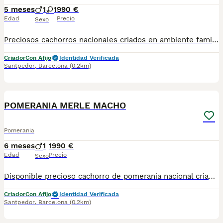
5 meses
1
1
990 €
Edad
Precio
Sexo
Preciosos cachorros nacionales criados en ambiente familiar disponibles de raza pomerania . Se entregan con su carnet de primo vacunación, las vacunas correspondientes a su edad, desparasitados interna y externamente, con microchip implantado. Se realiza un contrato en el que incluye garantía vírica de 15 días y una garantía congénita de un año desde el día de la entrega del cachorro. Nos comprometemos 100% con la salud de nuestros pequeños. Núcleo zoológico B2500604. Para más información/imagenes o consultas sin compromiso al número de teléfono 722788399 o al 932514529.
Criador
Con Afijo
Identidad Verificada
Santpedor
,
Barcelona
(0.2km)
3
POMERANIA MERLE MACHO
Pomerania
6 meses
1
1990 €
Edad
Precio
Sexo
Disponible precioso cachorro de pomerania nacional criado en nuestras instalaciones, en un ambiente familiar y responsable. Nuestros cachorros se entregan con cartilla de primera vacunación, vacunas correspondientes a su edad, desparasitados interna y externamente, y con microchip implantado y dado de alta. Además, realizamos un contrato de garantía que incluye: • Garantía vírica de 15 días. • Garantía congénita de 1 año. Desde la fecha de entrega del cachorro. Nos comprometemos al 100% con la salud, el bienestar y el cuidado de nuestros pequeños. Disponemos de Núcleo Zoológico Para más información, imágenes o cualquier consulta sin compromiso, pueden contactar con nosotros en los teléfonos: CRISTINA 📞 722 788 399 📞 932 514 529
Criador
Con Afijo
Identidad Verificada
Santpedor
,
Barcelona
(0.2km)
5