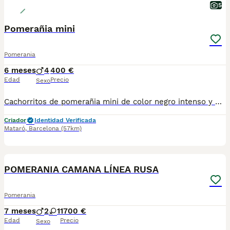
5
Pomerañia mini
Pomerania
6 meses
4
400 €
Edad
Precio
Sexo
Cachorritos de pomerañia mini de color negro intenso y brillante con una calidad de pelaje increíble preciosos cuatro MACHITOS se entregan vacunados desparasitado. Con garantías y contrato de compra venta hijos de ejemplares de exposición se ponen en oferta adoccion
Criador
Identidad Verificada
Mataró
,
Barcelona
(57km)
7
POMERANIA CAMANA LÍNEA RUSA
Pomerania
7 meses
2
1
1700 €
Edad
Precio
Sexo