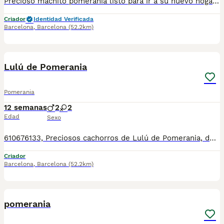
Precioso machito pomerania listo para ir a su nuevo hogar para dar alegría lleno de energía y mucho amor que dar. Se entrega con su cartilla de vacunacion y desparacion correspondiente a su edad Todos nuestros cachorros estan criados en ambiente familiar con mucho amor y mucha dedicación
Criador
Identidad Verificada
Barcelona
,
Barcelona
(52.2km)
8
Lulú de Pomerania
Pomerania
12 semanas
2
2
Edad
Sexo
610676133, Preciosos cachorros de Lulú de Pomerania, de tamaño pequeñito, varios colores disponibles, con mucha calidad de pelo, muy bien cuidados, tienen dos meses de edad, se entregan revisados por nuestro veterinario, vacunados, desparasitados, con su cartilla veterinaria, microchip y garantía sanitaria por escrito. Tienen un carácter excelente, muy buenos y cariñosos, ideales para compañía, se pueden ver sin compromiso. Para más información 610676133
Criador
Barcelona
,
Barcelona
(52.2km)
1
pomerania