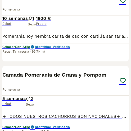
Pomerania
10 semanas
1
1800 €
Edad
Precio
Sexo
Pomerania Toy hembra carita de oso con cartilla sanitaria vacuna chip desparasitación con garantía víricas y congenitas
Criador
Con Afijo
Identidad Verificada
Reus
,
Tarragona
(93.7km)
4
Camada Pomerania de Grana y Pompom
Pomerania
5 semanas
2
Edad
Sexo
🔸TODOS NUESTROS CACHORROS SON NACIONALES🔸 Se entregan con sus vacunas, desparasitaciones internas y externas, microchip y su registro, cartilla sanitaria, contrato de garantías, toda su documentación legal y factura. ✅ Somos un criadero familiar autorizado y certificado por la Generalitat de Catalunya bajo el número de Núcleo Zoológico G25/00314. 💙 Con más de 30 años promoviendo la cría responsable. PARA MÁS INFORMACIÓN: ☎️ TIENDA 933095977 📱 CRIADERO 685878504 📱 WHATSAPP 674320847 🐶 Puedes conocer a los cachorros en persona (cita previa) 💻 Fotos y vídeos www.aquanatura.es 🚙 Hacemos envíos 💰 Financiamos 📌 Calle Roger de Flor 45, muy cerca del Arc de Triomf de Barcelona, de Lunes a Sábados.
Criador
Con Afijo
Identidad Verificada