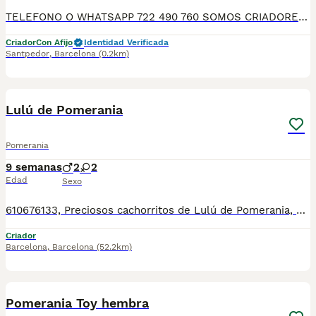
TELEFONO O WHATSAPP 722 490 760 SOMOS CRIADORES DIRECTOS SIN INTERMEDIARIOS! MAS DE 20 AÑOS EN EL SECTOR NOS AVALAN, VALORANDO NO SOLO LA CRIA RESPONSABLE SI NO TAMBIEN LA SELECCIÓN PARA MEJORAR LA RAZA DURANTE TODOS ESTOS AÑOS. NUESTROS CACHORROS SE ENTREGAN PREVIAMENTE REVISADOS POR UN VETERINARIO PROFESIONAL Y BAJO LOS MAS ESTRICTOS CONTROLES DE SALUD, HACEMOS HINCAPIÉ EN SU SOCIABILIZACIÓN PARA SU CORRECTO DESARROLLO NEUROLOGICO! Y OS ASESORAMOS ANTES DURANTE Y DESPUES DE LA ENTREGA PARA QUE TODO SEA LO MAS AFABLE Y FACIL POSIBLE DURANTE LA ADAPTACION! NUESTROS BEBE SE ENTREGAN A PARTIR DE LOS DOS MESES CON SUS VACUNAS AL DIA, DESPARASITADOS Y CON GARANTIAS DE SALUD, MICROCHIP Y CARTILLA DE VACUNACION! SI BUSCAS UN COMPAÑERO SANO Y EQUILIBRADO ESTE ES EL LUGAR, TE ASESORAREMOS DURANTE TODO EL PROCESO NO DUDES EN CONSULTAR POR NUESTROS PEQUES AL 722 490 760
Criador
Con Afijo
Identidad Verificada
Santpedor
,
Barcelona
(0.2km)
11
Lulú de Pomerania
Pomerania
9 semanas
2
2
Edad
Sexo
610676133, Preciosos cachorritos de Lulú de Pomerania, de tamaño pequeñito, varios colores disponibles, con mucha calidad de pelo, muy bien cuidados, tienen dos meses de edad, se entregan revisados por nuestro veterinario, vacunados, desparasitados, con su cartilla veterinaria, microchip y garantía sanitaria por escrito vírica y genética. Tienen un carácter excelente, muy buenos y cariñosos, ideales para compañía, se pueden ver sin compromiso. Para más información 610676133
Criador
Barcelona
,
Barcelona
(52.2km)
5
Pomerania Toy hembra