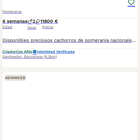
Pomerania
6 semanas
2
1
1800 €
Edad
Precio
Sexo
Disponibles preciosos cachorros de pomerania nacionales criados en nuestras instalaciones, en un ambiente familiar y responsable. Nuestros cachorros se entregan con cartilla de primera vacunación, vacunas correspondientes a su edad, desparasitados interna y externamente, y con microchip implantado y dado de alta. Además, realizamos un contrato de garantía que incluye: • Garantía vírica de 15 días. • Garantía congénita de 1 año. Desde la fecha de entrega del cachorro. Nos comprometemos al 100% con la salud, el bienestar y el cuidado de nuestros pequeños. Disponemos de Núcleo Zoológico Para más información, imágenes o cualquier consulta sin compromiso, pueden contactar con nosotros en los teléfonos: CRISTINA 📞 722 788 399 📞 932 514 529
Criador
Con Afijo
Identidad Verificada
Santpedor
,
Barcelona
(4.3km)
ADVANCED