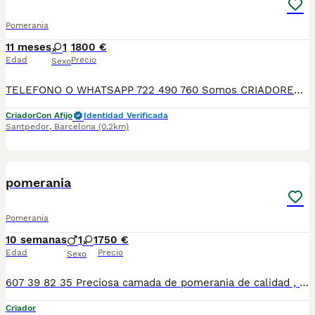
Pomerania
11 meses
1
1800 €
Edad
Precio
Sexo
TELEFONO O WHATSAPP 722 490 760 Somos CRIADORES PROFESIONALES, CON NÚCLEO ZOOLÓGICO PROPIO. Seleccionamos para tener los mejores ejemplares tanto a nivel morfología como a nivel de salud y comportamiento. Nuestros cachorros crecen en un ambiente familiar, con unas condiciones higiénico-sanitarias excepcionales y totalmente socializados, tanto con otros animales como con las personas, para garantizar su bienestar animal. No dudes en consultar sobre disponibilidad de entrega, reserva y sus características, Nuestros cachorros se entregan: DESPARASITADOS INTERNA Y EXTERNAMENTE CON SUS VACUNAS AL DÍA CORRESPONDIENTES POR EDAD CARTILLA DE VACUNACIÓN Y GARANTIA COMPLETA DE SALUD ( VÍRICAS, GENÉTICAS Y HEREDITARIASñ) POR ESCRITO! PARA MAS INFORMACIÓN, FOTOS/VIDEOS O CONSULTAS LLAMANOS O ESCRIBENOS POR WHATSAPP AL 722 490 760 POSIBILIDAD DE ENTREGA PERSONALIZADA A DOMICILIO EN TODO EL TERRITORIO NACIONAL. TELEFONO O WHATSAPP 722 490 760 SOMOS CRIADORES DIRECTOS SIN INTERMEDIARIOS! MAS DE 20 AÑOS EN EL SECTOR NOS AVALAN, VALORANDO NO SOLO LA CRIA RESPONSABLE SI NO TAMBIEN LA SELECCIÓN PARA MEJORAR LA RAZA DURANTE TODOS ESTOS AÑOS. NUESTROS CACHORROS SE ENTREGAN PREVIAMENTE REVISADOS POR UN VETERINARIO PROFESIONAL Y BAJO LOS MAS ESTRICTOS CONTROLES DE SALUD, HACEMOS HINCAPIÉ EN SU SOCIABILIZACIÓN PARA SU CORRECTO DESARROLLO NEUROLOGICO! Y OS ASESORAMOS ANTES DURANTE Y DESPUES DE LA ENTREGA PARA QUE TODO SEA LO MAS AFABLE Y FACIL POSIBLE DURANTE LA ADAPTACION! NUESTROS BEBE SE ENTREGAN A PARTIR DE LOS DOS MESES CON SUS VACUNAS AL DIA, DESPARASITADOS Y CON GARANTIAS DE SALUD, MICROCHIP Y CARTILLA DE VACUNACION! SI BUSCAS UN COMPAÑERO SANO Y EQUILIBRADO ESTE ES EL LUGAR, TE ASESORAREMOS DURANTE TODO EL PROCESO NO DUDES EN CONSULTAR POR NUESTROS PEQUES AL 722 490 760
Criador
Con Afijo
Identidad Verificada
Santpedor
,
Barcelona
(0.2km)
1
pomerania
Pomerania
10 semanas
1
1
750 €
Edad
Precio
Sexo
607 39 82 35 Preciosa camada de pomerania de calidad , se entregan con minimo de dos meses y medio de edad y sus vacunas correspondientes, desparasitados interna y externamente, pasaporte y microchip, contrato de garantia de salud. preferiblemente recogida en mano pero también podemos entregar en toda España mediante transporte de alta calidad preparado para animales y con chofer particular con posibilidad de pago contra reembolso Llámanos o háblanos por whats app, Teléfono 607398235
Criador