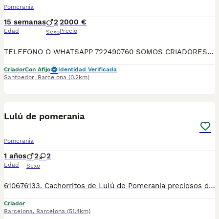
Pomerania
15 semanas
2
2000 €
Edad
Precio
Sexo
TELEFONO O WHATSAPP 722490760 SOMOS CRIADORES DIRECTOS SIN INTERMEDIARIOS! MAS DE 20 AÑOS EN EL SECTOR NOS AVALAN, VALORANDO NO SOLO LA CRIA RESPONSABLE SI NO TAMBIEN LA SELECCIÓN PARA MEJORAR LA RAZA DURANTE TODOS ESTOS AÑOS. NUESTROS CACHORROS SE ENTREGAN PREVIAMENTE REVISADOS POR UN VETERINARIO PROFESIONAL Y BAJO LOS MAS ESTRICTOS CONTROLES DE SALUD, HACEMOS HINCAPIÉ EN SU SOCIABILIZACIÓN PARA SU CORRECTO DESARROLLO NEUROLOGICO! Y OS ASESORAMOS ANTES DURANTE Y DESPUES DE LA ENTREGA PARA QUE TODO SEA LO MAS AFABLE Y FACIL POSIBLE DURANTE LA ADAPTACION! NUESTROS BEBE SE ENTREGAN A PARTIR DE LOS DOS MESES CON SUS VACUNAS AL DIA, DESPARASITADOS Y CON GARANTIAS DE SALUD, MICROCHIP Y CARTILLA DE VACUNACION! SI BUSCAS UN COMPAÑERO SANO Y EQUILIBRADO ESTE ES EL LUGAR, TE ASESORAREMOS DURANTE TODO EL PROCESO NO DUDES EN CONSULTAR POR NUESTROS PEQUES AL 722 490 760
Criador
Con Afijo
Identidad Verificada
Santpedor
,
Barcelona
(0.2km)
6
Lulú de pomerania
Pomerania
1 años
2
2
Edad
Sexo
610676133. Cachorritos de Lulú de Pomerania preciosos de color canela, blanco con manchitas, negros y blanco, de tamaño pequeño, tienen dos meses de edad, se entregan con la vacuna correspondiente a la edad, desparasitados, con su cartilla veterinaria, microchip y garantía por escrito vírica y congénita. Muy bien cuidados, muy sanos, criados en entorno familiar. Ven a verlo sin compromiso cualquier día de la semana incluidos festivos. Disponemos de centro con numero zoológico T-2500116 Mi número de teléfono: 610676133
Criador
Barcelona
,
Barcelona
(51.4km)