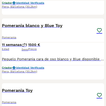
Criador
Identidad Verificada
Piera
,
Barcelona
(30.2km)
5
2
Pomerania blanco y Blue Toy
Pomerania
11 semanas
1
1500 €
Edad
Precio
Sexo
Pequelo Pomerania cara de oso blanco y Blue disponible . Centro Canino Vallbonica es mucho más que un centro de cría , es un equipo amante de los animales y apasionados con su trabajo y muy comprometidos con el bienestar animal. Somos Criadores directos, sin intermediarios, con más de 20 años de experiencia y Apostamos por una cría responsable y una cuidada selección de nuestros progenitores. TODOS nuestros bebés nacen y se crían en nuestras instalaciones rodeados de naturaleza y cariño , asegurando así un correcto desarrollo y una magnífica socialización, consiguiendo en cada ejemplar un carácter juguetón y extrovertido algo primordial para su adaptación como un miembro más en tu familia . Se entregan con carnet de vacunas correspondiente a su edad , desparasitados y microchip implantado y activado en registro de Anicom. Facilitamos junto al cachorro contrato de compra con garantías víricas de 15 días y congénitas de 1 año . Contamos con un gran equipo de profesionales entre los que se encuentran educadores, auxiliares y Veterinarios ofreciendo los controles sanitarios necesarios así como continua vigilancia asesorándote durante todos el proceso y al llegar a casa. Hacemos envíos a toda España con empresa de transporte privado, proporcionando un viaje confortable y ofreciendo las atenciones necesarias a nuestros bebés . Nuestros precios son REALES ( incluye el IVA) y sin sorpresas finales . Si estás interesado en alguno de nuestros ejemplares solicita información sin compromiso. También atendemos vía WhatsApp ☎️722269698 - 722374274 📍Piera (Barcelona)
Criador
Identidad Verificada
Piera
,
Barcelona
(30.2km)
6
1
Pomerania Toy
Pomerania