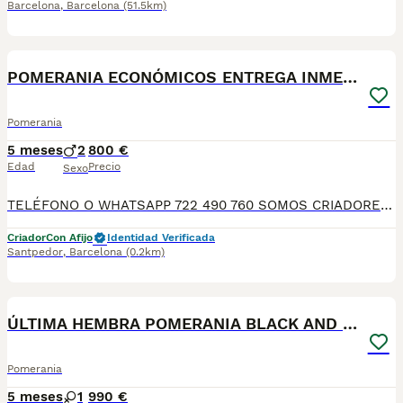
Barcelona
,
Barcelona
(51.5km)
5
POMERANIA ECONÓMICOS ENTREGA INMEDIATA
Pomerania
5 meses
2
800 €
Edad
Precio
Sexo
TELÉFONO O WHATSAPP 722 490 760 SOMOS CRIADORES DIRECTOS SIN INTERMEDIARIOS! MÁS DE 20 AÑOS EN EL SECTOR NOS AVALAN, VALORANDO TANTO LA CRIA RESPONSABLE COMO TAMBIÉN LA SELECCIÓN PARA MEJORAR LA RAZA DURANTE TODOS ESTOS AÑOS. NUESTROS CACHORROS SE ENTREGAN PREVIAMENTE REVISADOS POR NUESTRO VETERINARIO PROFESIONAL Y BAJO LOS MAS ESTRICTOS CONTROLES DE SALUD, HACEMOS HINCAPIÉ EN SU SOCIABILIZACIÓN PARA SU CORRECTO DESARROLLO NEUROLOGICO! Y OS ASESORAMOS ANTES DURANTE Y DESPUES DE LA ENTREGA PARA QUE TODO SEA LO MAS AFABLE Y FACIL POSIBLE DURANTE LA ADAPTACION! NUESTROS BEBES SE ENTREGAN A PARTIR DE LOS DOS MESES CON SUS VACUNAS AL DIA, DESPARASITADOS Y CON GARANTIAS DE SALUD, MICROCHIP Y CARTILLA DE VACUNACION! SI BUSCAS UN COMPAÑERO SANO Y EQUILIBRADO ESTE ES EL LUGAR, TE ASESORAREMOS DURANTE TODO EL PROCESO NO DUDES EN CONSULTAR POR NUESTROS PEQUES AL 722 490 760
Criador
Con Afijo
Identidad Verificada
Santpedor
,
Barcelona
(0.2km)
7
ÚLTIMA HEMBRA POMERANIA BLACK AND TAN
Pomerania
5 meses
1
990 €