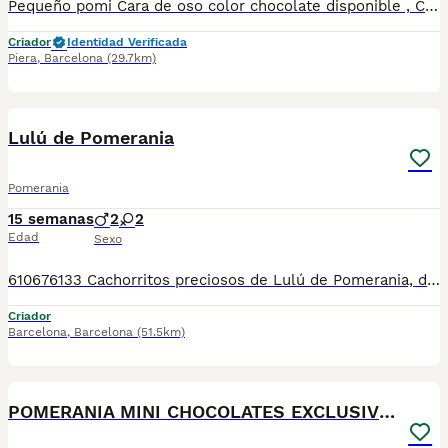
Pequeño pomi Cara de oso color chocolate disponible , Centro Canino Vallbonica es mucho más que un centro de cría , es una familia comprometida con el bienestar animal y la cria responsable, siendo Criadores directos, sin intermediarios, con más de 20 años de experiencia. Apostamos por la cría responsable y una cuidada selección por ello todos nuestros bebés nacen y se crían en nuestras instalaciones , asegurando así un correcto desarrollo y una magnífica socialización, consiguiendo en cada ejemplar un carácter juguetón y extrovertido algo primordial para su adaptación como un miembro más en tu familia . Se entregan con el carnet de vacunas con el plan correspondiente a su edad , desparasitados y microchip implantado y activado en registro de Anicom. Facilitamos junto al cachorro contrato de compra con garantías víricas de 15 días y congénitas de 1 año . Contamos con un gran equipo de profesionales entre los que se encuentran educadores, auxiliares y Veterinarios ofreciendo los controles sanitarios necesarios así como continua vigilancia asegurando su bienestar . Hacemos envíos a toda España con empresa de transporte privado, proporcionando un viaje confortable y ofreciendo las atenciones necesarias a nuestros bebés . Si estás interesado en alguno de nuestros ejemplares solicita información sin compromiso al 722269698 . También atendemos vía WhatsApp . PRECIO REAL ( incluye el IVA) .
Criador
Identidad Verificada
Piera
,
Barcelona
(29.7km)
8
Lulú de Pomerania
Pomerania
15 semanas
2
2
Edad
Sexo
610676133 Cachorritos preciosos de Lulú de Pomerania, de tamaño pequeñito, varios colores disponibles, con mucha calidad de pelo, muy bien cuidados, tienen dos meses de edad, se entregan revisados por nuestro veterinario, vacunados, desparasitados, con su cartilla veterinaria, microchip y garantía sanitaria por escrito. Tienen un carácter excelente, muy buenos y cariñosos, ideales para compañía, se pueden ver sin compromiso. Para más información 610676133 número zoológico t-2500116 Número de Microchip: 90200047852478 Núcleo Zoológico: t-2500116
Criador
Barcelona
,
Barcelona
(51.5km)
6
POMERANIA MINI CHOCOLATES EXCLUSIVOS