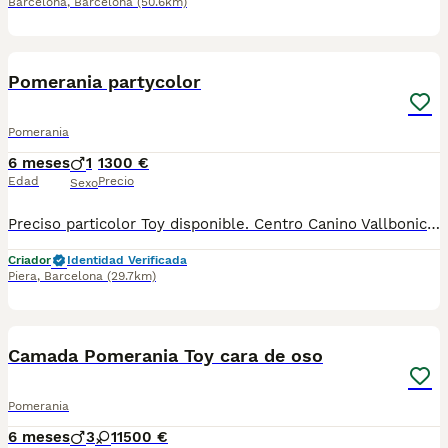
Barcelona
,
Barcelona
(50.6km)
8
1
Pomerania partycolor
Pomerania
6 meses
1
1300 €
Edad
Precio
Sexo
Preciso particolor Toy disponible. Centro Canino Vallbonica es mucho más que un centro de cría , es una familia comprometida con el bienestar animal y la cria responsable, por ello todos nuestros bebés nacen y se crían en nuestras instalaciones , asegurando así un correcto desarrollo y una magnífica socialización, consiguiendo en cada ejemplar un carácter juguetón y extrovertido algo primordial para su adaptación como un miembro más en tu familia . Se entregan con el carnet de vacunas con el plan correspondiente a su edad , desparasitados y microchip implantado y activado en registro de Anicom. Facilitamos junto al cachorro contrato de compra con garantías víricas de 15 días y congénitas de 1 año . Contamos con un gran equipo de profesionales entre los que se encuentran educadores, auxiliares y Veterinarios ofreciendo los controles sanitarios necesarios así como continua vigilancia asegurando su bienestar . Hacemos envíos a toda España con empresa de transporte privado, proporcionando un viaje confortable y ofreciendo las atenciones necesarias a nuestros bebés . Si estás interesado en alguno de nuestros ejemplares solicita información sin compromiso al 722269698 . También atendemos vía WhatsApp . PRECIO REAL ( incluye el IVA) .
Criador
Identidad Verificada
Piera
,
Barcelona
(29.7km)
2
1
Camada Pomerania Toy cara de oso
Pomerania
6 meses
3
1
1500 €