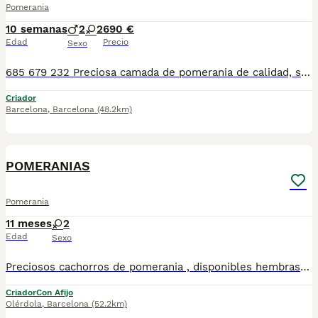
Pomerania
10 semanas
2
2
690 €
Edad
Precio
Sexo
685 679 232 Preciosa camada de pomerania de calidad, se entregan con minimo de dos meses y medio de edad y sus vacunas correspondientes, desparasitados interna y externamente, pasaporte y microchip, contrato de garantia de salud. preferiblemente recogida en mano pero también podemos entregar en toda España mediante transporte de alta calidad preparado para animales y con chofer particular con posibilidad de pago contra reembolso Llámanos o háblanos por whats app, Teléfono 685 679 232
Criador
Barcelona
,
Barcelona
(48.2km)
1
POMERANIAS
Pomerania
11 meses
2
Edad
Sexo
Preciosos cachorros de pomerania , disponibles hembras , color crema. Todos nuestros cachorros se entregan con las vacunas correspondientes a su edad y microchip, con las respectivas garantías. Visitanos sin ningun tipo de compromsio , gran exposicion de cachorros, padres a la vista.
Criador
Con Afijo
Olérdola
,
Barcelona
(52.2km)