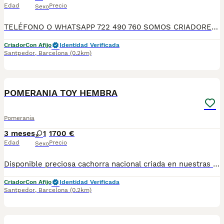
Edad
Precio
Sexo
TELÉFONO O WHATSAPP 722 490 760 SOMOS CRIADORES DIRECTOS SIN INTERMEDIARIOS! MÁS DE 20 AÑOS EN EL SECTOR NOS AVALAN, VALORANDO TANTO LA CRIA RESPONSABLE COMO TAMBIÉN LA SELECCIÓN PARA MEJORAR LA RAZA DURANTE TODOS ESTOS AÑOS. NUESTROS CACHORROS SE ENTREGAN PREVIAMENTE REVISADOS POR NUESTRO VETERINARIO PROFESIONAL Y BAJO LOS MAS ESTRICTOS CONTROLES DE SALUD, HACEMOS HINCAPIÉ EN SU SOCIABILIZACIÓN PARA SU CORRECTO DESARROLLO NEUROLOGICO! Y OS ASESORAMOS ANTES DURANTE Y DESPUES DE LA ENTREGA PARA QUE TODO SEA LO MAS AFABLE Y FACIL POSIBLE DURANTE LA ADAPTACION! NUESTROS BEBES SE ENTREGAN A PARTIR DE LOS DOS MESES CON SUS VACUNAS AL DIA, DESPARASITADOS Y CON GARANTIAS DE SALUD, MICROCHIP Y CARTILLA DE VACUNACION! SI BUSCAS UN COMPAÑERO SANO Y EQUILIBRADO ESTE ES EL LUGAR, TE ASESORAREMOS DURANTE TODO EL PROCESO NO DUDES EN CONSULTAR POR NUESTROS PEQUES AL 722 490 760
Criador
Con Afijo
Identidad Verificada
Santpedor
,
Barcelona
(0.2km)
4
POMERANIA TOY HEMBRA
Pomerania
3 meses
1
1700 €
Edad
Precio
Sexo
Disponible preciosa cachorra nacional criada en nuestras instalaciones, en un ambiente familiar y responsable. Nuestros cachorros se entregan con cartilla de primera vacunación, vacunas correspondientes a su edad, desparasitados interna y externamente, y con microchip implantado y dado de alta. Además, realizamos un contrato de garantía que incluye: • Garantía vírica de 15 días. • Garantía congénita de 1 año. Desde la fecha de entrega del cachorro. Nos comprometemos al 100% con la salud, el bienestar y el cuidado de nuestros pequeños. Disponemos de Núcleo Zoológico Para más información, imágenes o cualquier consulta sin compromiso, pueden contactar con nosotros en los teléfonos: CRISTINA 📞 722 788 399 📞 932 514 529
Criador
Con Afijo
Identidad Verificada
Santpedor
,
Barcelona
(0.2km)
1