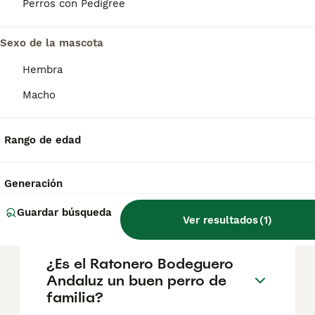
Perros con Pedigree
salud y el bienestar de los animales.
Informarse bien y comparar opciones antes
de comprometerse siempre es la mejor
Sexo de la mascota
decisión.
Hembra
Macho
¿Cómo es el carácter del
ratonero bodeguero
andaluz?
Rango de edad
Generación
¿Qué diferencia hay entre
ratonero y bodeguero?
Guardar búsqueda
Ver resultados
(
1
)
¿Es el Ratonero Bodeguero
Andaluz un buen perro de
familia?