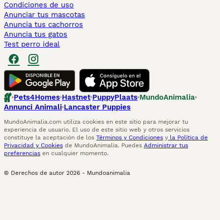
Condiciones de uso
Anunciar tus mascotas
Anuncia tus cachorros
Anuncia tus gatos
Test perro ideal
Pets4Homes
Hastnet
PuppyPlaats
MundoAnimalia
Annunci Animali
Lancaster Puppies
MundoAnimalia.com utiliza cookies en este sitio para mejorar tu
experiencia de usuario. El uso de este sitio web y otros servicios
constituye la aceptación de los
Términos y Condiciones
y
la Política de
Privacidad y Cookies
de MundoAnimalia. Puedes
Administrar tus
preferencias
en cualquier momento.
© Derechos de autor
2026
-
Mundoanimalia