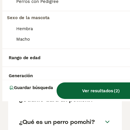
Perros con Pedigree
Preguntas frecuentes
Sexo de la mascota
Hembra
¿Cuánto cuesta un cachorro
Macho
de Pomchi?
El coste medio de un cachorro de Pomchi en
Rango de edad
España es de aproximadamente 363€,
aunque los precios pueden variar según
factores como el pedigrí, la reputación del
Generación
criador y la ubicación.
Guardar búsqueda
Ver resultados
(
2
)
¿Cuánto dura un pomchi?
¿Qué es un perro pomchi?