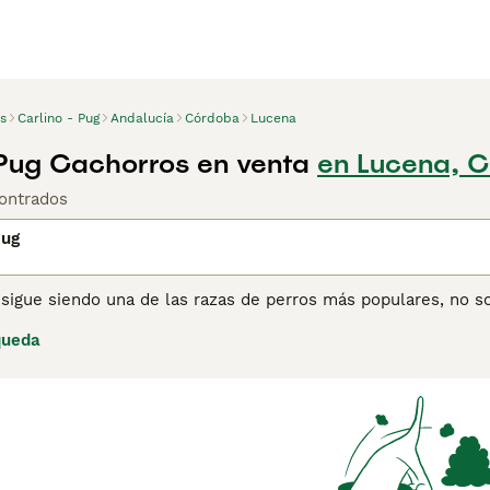
s
Carlino - Pug
Andalucía
Córdoba
Lucena
 Pug Cachorros en venta
en Lucena, 
ontrados
Pug
 sigue siendo una de las razas de perros más populares, no 
 razón. Los Carlino o Pug pueden ser pequeños en estatura, p
queda
inteligentes. Son naturalmente confiados, pero también tiene
a la vida familiar y a otros tipos de vida, que es una de las
án increíblemente orientados a las personas y odian quedarse
ina de consejos de compra de Carlino o Pug
para obtener info