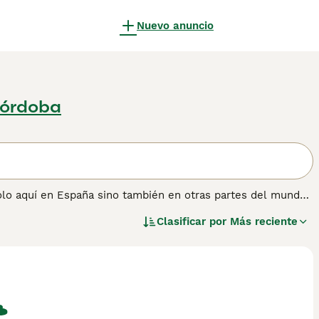
Nuevo anuncio
Córdoba
solo aquí en España sino también en otras partes del mundo,
ero tienen una gran personalidad y son perros
Clasificar por
Más reciente
n un lado cariñoso y travieso y se hacen querer por todos.
 razones por las que son tan populares hoy como lo fueron
 solos durante largos períodos de tiempo.
rmación sobre esta raza de perro.