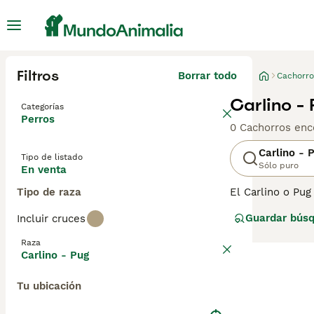
Filtros
Borrar todo
Cachorro
Carlino -
Categorías
Perros
0 Cachorros enc
Carlino - 
Tipo de listado
Sólo puro
En venta
Tipo de raza
El Carlino o Pug
y por una buena
Guardar bús
Incluir cruces
extremadamente 
Se adaptan bien 
Raza
hace siglos. Est
Carlino - Pug
Lee nuestra
pág
Tu ubicación