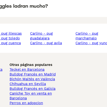
ggles ladran mucho?
- pug illescas
carlino - pug
carlino - pug
 - pug toledo
guadalajara
marchamalo
 - pug cuenca
carlino - pug avila
carlino - pug yun
Otras páginas populares
ta
Teckel en Barcelona
Bulldog Francés en Madrid
Bichón Maltés en València
Chihuahua en Sevilla
Bulldog Francés en Galicia
Caniche Toy en venta en
Barcelona
Perros en adopcion