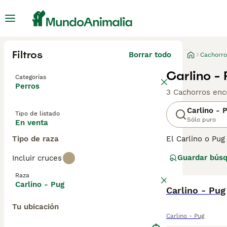
Filtros
Borrar todo
Cachorro
Carlino -
Categorías
Perros
3 Cachorros enc
Carlino - 
Tipo de listado
Sólo puro
En venta
Tipo de raza
El Carlino o Pug
y por una buena
Guardar bús
Incluir cruces
extremadamente 
Se adaptan bien 
Raza
hace siglos. Est
Carlino - Pug
Carlino - Pug
Lee nuestra
pág
Tu ubicación
Carlino - Pug