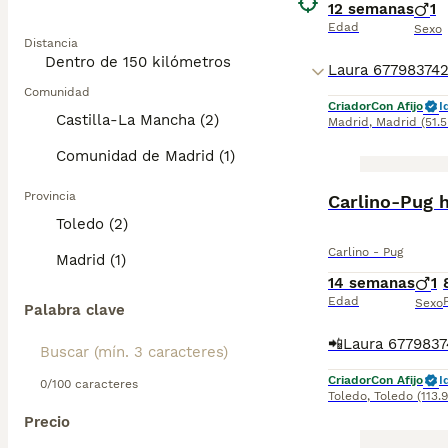
12 semanas
1
Edad
Sexo
Distancia
Comunidad
Criador
Con Afijo
I
Castilla-La Mancha (2)
Madrid
,
Madrid
(51.
Comunidad de Madrid (1)
Provincia
Carlino-Pug 
Toledo (2)
Carlino - Pug
Madrid (1)
14 semanas
1
Edad
Sexo
Palabra clave
Criador
Con Afijo
I
0/100 caracteres
Toledo
,
Toledo
(113.
Precio