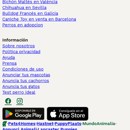
Bichón Maltés en València
Chihuahua en Sevilla
Bulldog Francés en Galicia
Caniche Toy en venta en Barcelona
Perros en adopcion
Información
Sobre nosotros
Politica privacidad
Ayuda
Prensa
Condiciones de uso
Anunciar tus mascotas
Anuncia tus cachorros
Anuncia tus gatos
Test perro ideal
Pets4Homes
Hastnet
PuppyPlaats
MundoAnimalia
Annunci Animali
Lancaster Puppies