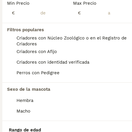
Min Precio
Max Precio
Carlino-Pug hembra
€
€
Carlino - Pug
Filtros populares
14 semanas
1
Criadores con Núcleo Zoológico o en el Registro de
Edad
Sexo
Criadores
Criadores con Afijo
📲Laura 677983742 - 613283995 🤍*Cachorrita de Pug-Carlino hembra arena*🤍 ¿Buscas un nuevo compañero para tu hogar? ❤️ Tenemos preciosos cachorros listos para encontrar una familia responsable. ✅ Vacunados ✅ Desparasitados ✅ Cartilla sanitaria ✅ Garantías incluidas ✅ Máxima atención y cuidado Se hacen envíos a toda España: Andalucía: Almería, Cádiz, Córdoba, Granada, Huelva, Jaén, Málaga, Sevilla.Aragón: Huesca, Teruel, Zaragoza.Asturias: Oviedo.Baleares: Palma.Canarias: Las Palmas de Gran Canaria, Santa Cruz de Tenerife.Cantabria: Santander.Castilla-La Mancha: Albacete, Ciudad Real, Cuenca, Guadalajara, Toledo.Castilla y León: Ávila, Burgos, León, Palencia, Salamanca, Segovia, Soria, Valladolid, Zamora.Cataluña: Barcelona, Gerona (Girona), Lérida (Lleida), Tarragona.Comunidad Valenciana: Alicante, Castellón de la Plana, Valencia.Extremadura: Badajoz, Cáceres.Galicia: La Coruña (A Coruña), Lugo, Orense (Ourense), Pontevedra.La Rioja: Logroño.Madrid: Madrid.Murcia: Murcia.Navarra: Pamplona.País Vasco: Bilbao (Vizcaya), San Sebastián (Guipúzcoa), Vitoria (Álava). 🐾 Cachorros sanos, sociables y criados con mucho cariño. 📲 ¡Pregunta sin compromiso por disponibilidad, fotos y precios por mensaje privado!
Criadores con identidad verificada
Criador
Con Afijo
Identidad Verificada
Valencia
,
Valencia
(54.1km)
Perros con Pedigree
9
1
Sexo de la mascota
Carlino - pug hembra
Hembra
Carlino - Pug
Macho
3 meses
1
Edad
Sexo
Rango de edad