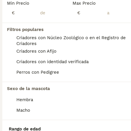
Min Precio
Max Precio
Carlino-Pug hembra
€
€
Carlino - Pug
Filtros populares
14 semanas
1
Criadores con Núcleo Zoológico o en el Registro de
Edad
Sexo
Criadores
Criadores con Afijo
📲Laura 677983742 - 613283995 🤍*Cachorrita de Pug-Carlino hembra arena*🤍 ¿Buscas un nuevo compañero para tu hogar? ❤️ Tenemos preciosos cachorros listos para encontrar una familia responsable. ✅ Vacunados ✅ Desparasitados ✅ Cartilla sanitaria ✅ Garantías incluidas ✅ Máxima atención y cuidado Se hacen envíos a toda España: Andalucía: Almería, Cádiz, Córdoba, Granada, Huelva, Jaén, Málaga, Sevilla.Aragón: Huesca, Teruel, Zaragoza.Asturias: Oviedo.Baleares: Palma.Canarias: Las Palmas de Gran Canaria, Santa Cruz de Tenerife.Cantabria: Santander.Castilla-La Mancha: Albacete, Ciudad Real, Cuenca, Guadalajara, Toledo.Castilla y León: Ávila, Burgos, León, Palencia, Salamanca, Segovia, Soria, Valladolid, Zamora.Cataluña: Barcelona, Gerona (Girona), Lérida (Lleida), Tarragona.Comunidad Valenciana: Alicante, Castellón de la Plana, Valencia.Extremadura: Badajoz, Cáceres.Galicia: La Coruña (A Coruña), Lugo, Orense (Ourense), Pontevedra.La Rioja: Logroño.Madrid: Madrid.Murcia: Murcia.Navarra: Pamplona.País Vasco: Bilbao (Vizcaya), San Sebastián (Guipúzcoa), Vitoria (Álava). 🐾 Cachorros sanos, sociables y criados con mucho cariño. 📲 ¡Pregunta sin compromiso por disponibilidad, fotos y precios por mensaje privado!
Criadores con identidad verificada
Criador
Con Afijo
Identidad Verificada
Valencia
,
Valencia
(86.5km)
Perros con Pedigree
9
1
Sexo de la mascota
Carlino - pug hembra
Hembra
Carlino - Pug
Macho
15 semanas
1
Edad
Sexo
Rango de edad