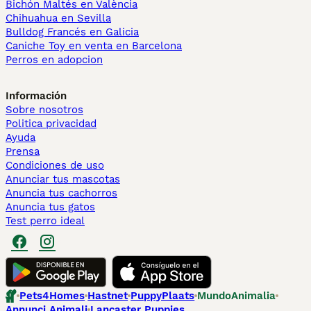
Bichón Maltés en València
Chihuahua en Sevilla
Bulldog Francés en Galicia
Caniche Toy en venta en Barcelona
Perros en adopcion
Información
Sobre nosotros
Politica privacidad
Ayuda
Prensa
Condiciones de uso
Anunciar tus mascotas
Anuncia tus cachorros
Anuncia tus gatos
Test perro ideal
Pets4Homes
Hastnet
PuppyPlaats
MundoAnimalia
Annunci Animali
Lancaster Puppies