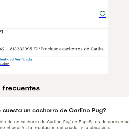
1
📲Laura 677983742 - 613283995 🤍*Preciosos cachorros de Carlino-pug*🤍 ¿Buscas un nuevo compañero para tu hogar? ❤️ Tenemos preciosos cachorros listos para encontrar una familia responsable. ✅ Vacunados ✅ Desparasitados ✅ Cartilla sanitaria ✅ Garantías incluidas ✅ Máxima atención y cuidado Se hacen envíos a toda España: Andalucía: Almería, Cádiz, Córdoba, Granada, Huelva, Jaén, Málaga, Sevilla.Aragón: Huesca, Teruel, Zaragoza.Asturias: Oviedo.Baleares: Palma.Canarias: Las Palmas de Gran Canaria, Santa Cruz de Tenerife.Cantabria: Santander.Castilla-La Mancha: Albacete, Ciudad Real, Cuenca, Guadalajara, Toledo.Castilla y León: Ávila, Burgos, León, Palencia, Salamanca, Segovia, Soria, Valladolid, Zamora.Cataluña: Barcelona, Gerona (Girona), Lérida (Lleida), Tarragona.Comunidad Valenciana: Alicante, Castellón de la Plana, Valencia.Extremadura: Badajoz, Cáceres.Galicia: La Coruña (A Coruña), Lugo, Orense (Ourense), Pontevedra.La Rioja: Logroño.Madrid: Madrid.Murcia: Murcia.Navarra: Pamplona.País Vasco: Bilbao (Vizcaya), San Sebastián (Guipúzcoa), Vitoria (Álava). 🐾 Cachorros sanos, sociables y criados con mucho cariño. 📲 ¡Pregunta sin compromiso por disponibilidad, fotos y precios por mensaje privado!
dentidad Verificada
7.3km)
 frecuentes
 cuesta un cachorro de Carlino Pug?
dio de un cachorro de Carlino Pug en España es de aproxima
o el pedigrí, la reputación del criador y la ubicación.