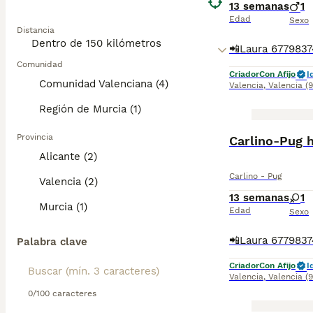
13 semanas
1
Edad
Sexo
Distancia
Comunidad
Criador
Con Afijo
I
Comunidad Valenciana (4)
Valencia
,
Valencia
(
Región de Murcia (1)
Provincia
Carlino-Pug 
Alicante (2)
Carlino - Pug
Valencia (2)
13 semanas
1
Murcia (1)
Edad
Sexo
Palabra clave
Criador
Con Afijo
I
Valencia
,
Valencia
(
0/100 caracteres