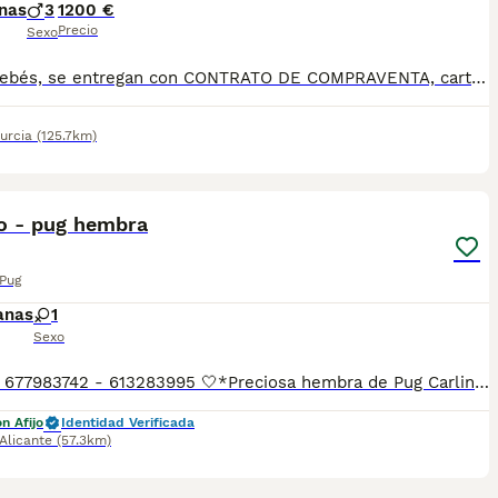
nas
3
1200 €
Precio
Sexo
Estos bebés, se entregan con CONTRATO DE COMPRAVENTA, cartilla veterinaria con vacunas al día,chip y revisiones veterinarias y Garantías.Estos pequeños no son cualquier carlino, sus papás tienen la inscripción al pedigree, el abuelo ha sido campeón de España por parte del padre. Están criados con todo el amor del mundo y queremos para ellos la mejor familia,que los trate como uno más , tal como hacemos nosotros, por lo que uno de los requisitos que pedimos, es mantener un poco el contacto a lo largo del tiempo .
urcia
(125.7km)
9
1
no - pug hembra
 Pug
anas
1
Sexo
📲Laura 677983742 - 613283995 🤍*Preciosa hembra de Pug Carlino de color arena*🤍 ¿Buscas un nuevo compañero para tu hogar? ❤️ Tenemos preciosos cachorros listos para encontrar una familia responsable. ✅ Vacunados ✅ Desparasitados ✅ Cartilla sanitaria ✅ Garantías incluidas ✅ Máxima atención y cuidado Se hacen envíos a toda España: Andalucía: Almería, Cádiz, Córdoba, Granada, Huelva, Jaén, Málaga, Sevilla.Aragón: Huesca, Teruel, Zaragoza.Asturias: Oviedo.Baleares: Palma.Canarias: Las Palmas de Gran Canaria, Santa Cruz de Tenerife.Cantabria: Santander.Castilla-La Mancha: Albacete, Ciudad Real, Cuenca, Guadalajara, Toledo.Castilla y León: Ávila, Burgos, León, Palencia, Salamanca, Segovia, Soria, Valladolid, Zamora.Cataluña: Barcelona, Gerona (Girona), Lérida (Lleida), Tarragona.Comunidad Valenciana: Alicante, Castellón de la Plana, Valencia.Extremadura: Badajoz, Cáceres.Galicia: La Coruña (A Coruña), Lugo, Orense (Ourense), Pontevedra.La Rioja: Logroño.Madrid: Madrid.Murcia: Murcia.Navarra: Pamplona.País Vasco: Bilbao (Vizcaya), San Sebastián (Guipúzcoa), Vitoria (Álava). 🐾 Cachorros sanos, sociables y criados con mucho cariño. 📲 ¡Pregunta sin compromiso por disponibilidad, fotos y precios por mensaje privado!
n Afijo
Identidad Verificada
Alicante
(57.3km)