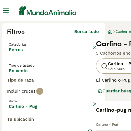
Filtros
Borrar todo
Cachorro
Carlino -
Categorías
Perros
5 Cachorros enc
Carlino - 
Tipo de listado
Sólo puro
En venta
Tipo de raza
El Carlino o Pug
y por una buena
Guardar bús
Incluir cruces
extremadamente 
Se adaptan bien 
Raza
hace siglos. Est
Carlino - Pug
Carlino-pug 
Lee nuestra
pág
Tu ubicación
Carlino - Pug