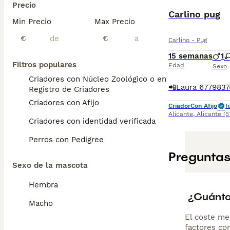
Precio
Carlino pug
Min Precio
Max Precio
€
€
Carlino - Pug
15 semanas
1
Filtros populares
Edad
Sexo
Criadores con Núcleo Zoológico o en el
Registro de Criadores
Criadores con Afijo
Criador
Con Afijo
I
Alicante
,
Alicante
(5
Criadores con identidad verificada
Perros con Pedigree
Preguntas
Sexo de la mascota
Hembra
¿Cuánto
Macho
El coste me
factores com