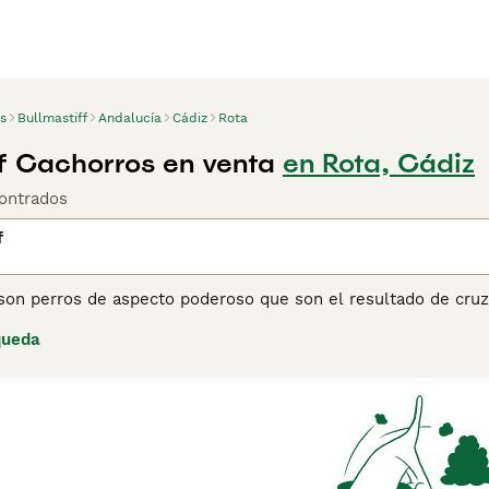
s
Bullmastiff
Andalucía
Cádiz
Rota
ff Cachorros en venta
en Rota, Cádiz
ontrados
f
son perros de aspecto poderoso que son el resultado de cruz
os guardabosques a rastrear a los cazadores furtivos, estos 
queda
aña sino en otras partes del mundo. Son personajes inteligen
lo cual es algo a considerar cuando se entrena a un Bullmast
embros leales de la familia, siempre listos para proteger a 
ina de consejos de compra de Bullmastiff
para obtener inform