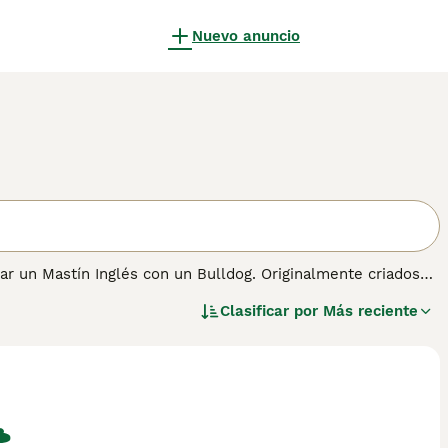
Nuevo anuncio
ar un Mastín Inglés con un Bulldog. Originalmente criados
perros grandes se han convertido en compañeros populares no
Clasificar por
Más reciente
tes y fáciles de entrenar, pero quieren saber por qué están
iff. Se sabe que son temperamentales y rápidamente se
las personas y amar su propiedad.
ación sobre esta raza de perro.