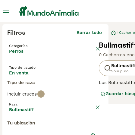
Filtros
Borrar todo
Cachorro
Bullmasti
Categorías
Perros
0 Cachorros enc
Bullmastif
Tipo de listado
Sólo puro
En venta
Tipo de raza
Los Bullmastiff 
para ayudar a l
Guardar bús
Incluir cruces
solo aquí en Esp
haciendo algo, 
Raza
convierten en mi
Bullmastiff
Lee nuestra
pág
Tu ubicación