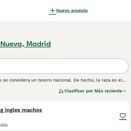
Nuevo anuncio
a Nueva, Madrid
 se considera un tesoro nacional. De hecho, la raza es el
ión de la determinación y también un recordatorio
Clasificar por
Más reciente
do que vemos hoy se originó a mediados del siglo XIX. Los
4
60.
ormación sobre esta raza de perro.
og ingles machos
nglés