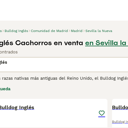
s
Bulldog Inglés
Comunidad de Madrid
Madrid
Sevilla la Nueva
nglés Cachorros en venta
en Sevilla l
ontrados
glés
razas nativas más antiguas del Reino Unido, el Bulldog Inglés
de Gran Bretaña, conocido en todo el mundo como la encarnac
queda
gendario John Bull. Este perro de cara más corta y más forni
6
s aparecieron por primera vez en la pista de exhibición en 18
ulldog Inglés
ina de consejos de compra de Bulldog Inglés
para obtener inf
Bulld
Bulldog I