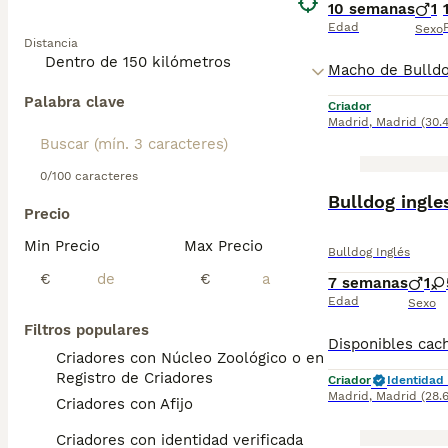
10 semanas
1
Edad
Sexo
Distancia
Palabra clave
Criador
Madrid
,
Madrid
(30.
0/100 caracteres
Bulldog ingle
Precio
Min Precio
Max Precio
Bulldog Inglés
€
€
7 semanas
1
Edad
Sexo
Filtros populares
Criadores con Núcleo Zoológico o en el
Registro de Criadores
Criador
Identidad 
Madrid
,
Madrid
(28.
Criadores con Afijo
Criadores con identidad verificada