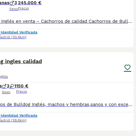
anas
3
245.000 €
Precio
Sexo
Bulldog Inglés en venta – Cachorros de calidad Cachorros de Bulldog Inglés sanos y con excelente carácter. Criados en casa con dedicación. Entregados con: Microchip Vacunas completas Desparasitación Revisión veterinaria Pedigree opcional. Ideales como perros de compañía: tranquilos, cariñosos y con esa expresión tan característica. Preferencia WhatsApp o llamadas de teléfono.
Identidad Verificada
adrid
(30.4km)
4
g ingles calidad
nglés
s
3
1
150 €
Precio
Sexo
Cachorros de Bulldog Inglés, machos y hembras,sanos y con excelente carácter. Criados en casa con dedicación. Solamente atiendo llamadas y WhatsApp gracias. Entregados con: Microchip Vacunas completas Desparasitación Revisión veterinaria Pedigree L.O.E repleto de campeones de belleza.
Identidad Verificada
adrid
(28.6km)