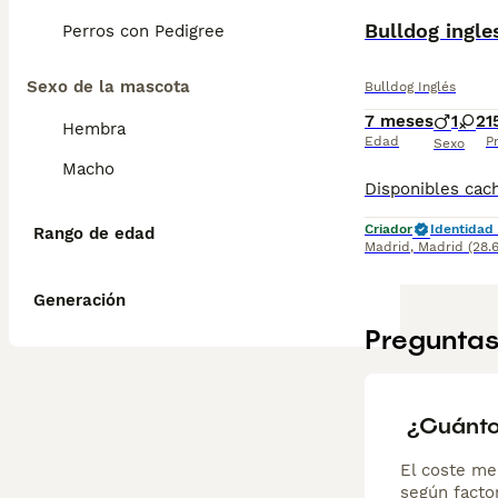
Bulldog ingle
Perros con Pedigree
Sexo de la mascota
Bulldog Inglés
7 meses
1
2
1
Hembra
Edad
P
Sexo
Macho
Criador
Identidad 
Rango de edad
Madrid
,
Madrid
(28.
Generación
Preguntas
¿Cuánto
El coste me
según factor