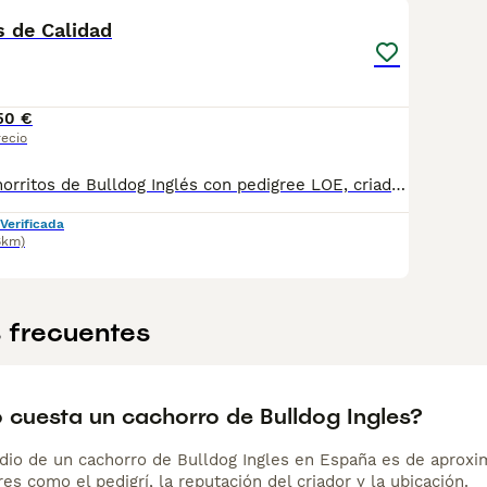
s de Calidad
50 €
recio
Disponibles cachorritos de Bulldog Inglés con pedigree LOE, criados en casa con mucho cariño y cuidados desde el primer día. Han tenido supervisión veterinaria continua, están muy sociables y acostumbrados al trato familiar. ✔️ Pedigree LOE ✔️ Vacunados y desparasitados ✔️ Microchip y revisión veterinaria ✔️ Padres sanos y de buen carácter ✔️ Entregamos personalmente para garantizar que llegan perfectos a su nueva familia Buscamos hogares responsables donde los quieran y cuiden como se merecen. Enviamos más fotos y vídeos por privado 😊. Preferiblemente llamadas y WhatsApp gracias.
Verificada
6km)
 frecuentes
 cuesta un cachorro de Bulldog Ingles?
dio de un cachorro de Bulldog Ingles en España es de aproxi
es como el pedigrí, la reputación del criador y la ubicación.