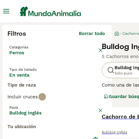
Filtros
Borrar todo
Cachorro
Bulldog I
Categorías
Perros
5 Cachorros enc
Bulldog In
Tipo de listado
Sólo puro
En venta
Tipo de raza
Como una de las 
perro nacional 
Guardar bús
Incluir cruces
constante del le
Bulldogs inglese
Raza
Bulldog Inglés
Lee nuestra
Cachorro de B
pág
Tu ubicación
Bulldog Inglés