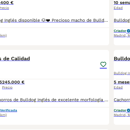
1400 €
10 sem
Precio
Edad
Macho de Bulldog Inglés disponible 🐶❤️ Precioso macho de Bulldog Inglés, nacido el 28/05/2026, listo para encontrar una familia responsable. Se entrega con: - ✅ Vacunas correspondientes a su edad. - ✅ Desparasitación interna y externa. - ✅ Cartilla sanitaria. - ✅ Revisión veterinaria antes de la entrega. - ✅ Excelente estado de salud. Criado en un ambiente familiar, con una atención constante desde su nacimiento y super socializado, acostumbrado al contacto con personas y a los ruidos habituales del hogar. Es un cachorro cariñoso, equilibrado y con el carácter típico de la raza. Se puede visitar sin ningún compromiso para conocerlo personalmente. Solo para familias responsables que busquen un compañero para toda la vida.
Criador
4km)
Madrid
,
M
3
s de Calidad
Bulldo
Bulldog I
5
245.000 €
5 mese
Precio
Edad
Disponibles cachorros de Bulldog Inglés de excelente morfología y temperamento. Disponibles para reservar. Padres sanos y con buena genética. Criados en entorno familiar, socializados desde el primer día y con todos los cuidados veterinarios Atiendo WhatsApp y llamadas
Verificada
Criador
6km)
Madrid
,
M
3