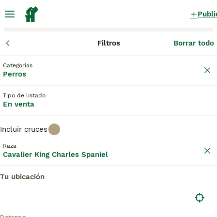
Publi
Filtros
Borrar todo
Cachorros
Cavalier King Charles Spaniel
Comunidad de Madr
Categorías
Cavalier King Charles Spaniel Cachorros
Perros
en venta
en Sevilla la Nueva, Madrid
Tipo de listado
6 Cachorros encontrados
En venta
Cavalier King Charles Spaniel
Filtros
Sólo puro
Incluir cruces
El Cavalier King Charles Spaniel es una de las razas de
Raza
Cavalier King Charles Spaniel
perros más antiguas y tiene una historia ilustre que se
Guardar búsqueda
Orden
remonta a varios siglos. El Kennel Club no reconoció al
7
Cavalier King Charles Spaniel como una raza separada
Tu ubicación
hasta 1944, y en la década de 1970 se había convertido en
cachorro calidad compañia
una de los perros más populares en Gran Bretaña. Los
Cavaliers son más grandes que sus primos King Charles
Spaniel y también tienen una nariz más larga y menos
Cavalier King Charles Spaniel