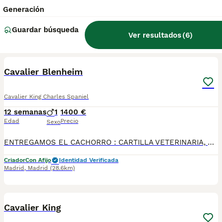
Camada de cavalier King charles, bicolor tenemos machos y hembras ,distintos colores Nuestros cachorros nacen y crecen en un ambiente familiar ,sin jaulas ,con un respeto y exclusiva cria,somos respetuosos con el tiempo de destete ,cada cachorro necesita su tiempo.. Destetamos con un pienso de alta calidad , Cachorros revisados ,desde el nacimiento ,hasta la entrega por un veterinario competente ,buscando siempre el bienestar de nuestros animales.. Sociabilizados y equilibrados tanto padres como cachorros Se entregan con todo el protocolo veterinario legal,y garantías por escrito completas.. Tenemos servicio de entrega personalizado a cualquier punto de España,directo.. El precio puede cambiar tanto en sexo como en características del cachorro. Dejanos tú teléfono y te mandamos toda la información fotos y vídeos ..
Generación
Criador
Guardar búsqueda
Madrid
,
Madrid
(28.6km)
Ver resultados
(
6
)
1
Cavalier Blenheim
Cavalier King Charles Spaniel
12 semanas
1
1400 €
Edad
Precio
Sexo
ENTREGAMOS EL CACHORRO : CARTILLA VETERINARIA, VACUNACIÓN Y DESPARASITACIÓN AL DIA , MICROCHIP, GARANTIAS VIRICAS Y GENETICAS Y CERTIFICADO DE SALUD EMITIDO POR UN VETERINARIO. QUIENES SOMOS: En Von Martin nos enorgullece ser uno de los mejores criaderos de perros de raza en España miembro de la Real Sociedad Canina Española, especializado en razas Mini Toy y comprometidos con la excelencia, seriedad y profesionalismo basado en una profunda conexión y amor por los animales. Nuestra misión es criar y proporcionar a nuestros clientes compañeros caninos saludables, felices y bien socializados, basados en una profunda conexión y amor por los animales.
Criador
Con Afijo
Identidad Verificada
Madrid
,
Madrid
(28.6km)
8
Cavalier King