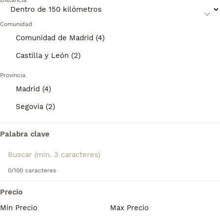
Distancia
chata.
6 semanas
1
Edad
Sexo
Comunidad
Lee nuestra
página de consejos de compra de Cavalier
King Charles Spaniel
para obtener información sobre esta
Comunidad de Madrid (4)
Cachorro blenheim macho de cria de rigurosa selección, ambos padres testados con certificados de salud al día. Interesados contactar por llamada telefonica.
raza de perro.
Castilla y León (2)
Criador
Con Afijo
El Boalo
,
Madrid
(41.9km)
Provincia
8
Madrid (4)
cachorro calidad compañia
Segovia (2)
Cavalier King Charles Spaniel
Palabra clave
6 semanas
1
Edad
Sexo
0/100 caracteres
Cachorro tricolor macho de cria de rigurosa selección, ambos padres testados con certificados de salud al día. Interesados contactar por llamada telefonica.
Precio
Criador
Con Afijo
El Boalo
,
Madrid
(41.9km)
Min Precio
Max Precio
1