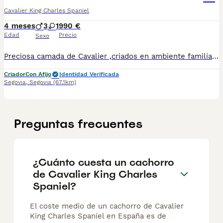
Cavalier King Charles Spaniel
4 meses
3
1
990 €
Edad
Precio
Sexo
Preciosa camada de Cavalier ,criados en ambiente familiar, en un entorno respetuoso y rodeados de naturaleza . Más de 15años de experiencia en cría y selección. Con núcleo zoológico propio . 677031944/ 650132470 Ven a vernos sin compromiso
Criador
Con Afijo
Identidad Verificada
Segovia
,
Segovia
(67.1km)
Preguntas frecuentes
¿Cuánto cuesta un cachorro
de Cavalier King Charles
Spaniel?
El coste medio de un cachorro de Cavalier
King Charles Spaniel en España es de