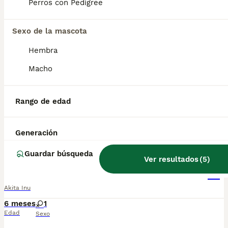
Perros con Pedigree
Akita Inu
Sexo de la mascota
Akita Inu
Hembra
5 meses
1
Macho
Edad
Sexo
📞 613283995 WhatsApp Impresionante cachorro de Akita Inu muy muy lindo llámanos no te quedes sin el Entregamos nuestros pequeños cachorritos con todas las garantías y cuidados necesarios , disponemos de núcleo zoológico para crianza y venta de nuestros cachorros . ✅Desparasitaciones y vacunas correspondientes a su edad . ✅Cartilla de vacunación . ✅Revisiones veterinarias . ✅Garantías víricas de 15 días . ✅Garantías genéticas de un año . Seriedad , confianza y bienestar animal son nuestra prioridad . También ofrecemos transporte propio para nuestros pequeños cachorros a toda la península , el pago lo podéis hacer contra reembolso . (con coste adicional) . Mandamos a toda España . Disponemos de varias razas Si no esta la raza que queréis llámanos , intentaremos encontrártela , trabajamos con los mejores criadores de España .
Rango de edad
Criador
Con Afijo
Identidad Verificada
Madrid
,
Madrid
(28.6km)
Generación
6
Guardar búsqueda
Ver resultados
(
5
)
Akita Inu
Akita Inu
6 meses
1
Edad
Sexo