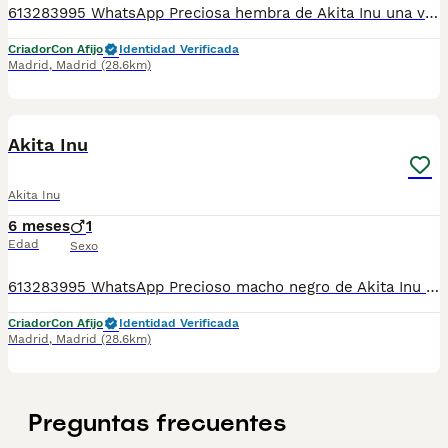
613283995 WhatsApp Preciosa hembra de Akita Inu una verdadera maravilla Entregamos nuestros pequeños cachorritos con todas las garantías y cuidados necesarios , disponemos de núcleo zoológico para crianza y venta de nuestros cachorros . ✅Desparasitaciones y vacunas correspondientes a su edad . ✅Cartilla de vacunación . ✅Revisiones veterinarias . ✅Garantías víricas de 15 días . ✅Garantías genéticas de un año . Seriedad , confianza y bienestar animal son nuestra prioridad . También ofrecemos transporte propio para nuestros pequeños cachorros a toda la península , el pago lo podéis hacer contra reembolso . (con coste adicional) . Mandamos a toda España . Disponemos de varias razas Si no esta la raza que queréis llámanos , intentaremos encontrártela , trabajamos con los mejores criadores de España
Criador
Con Afijo
Identidad Verificada
Madrid
,
Madrid
(28.6km)
8
Akita Inu
Akita Inu
6 meses
1
Edad
Sexo
613283995 WhatsApp Precioso macho negro de Akita Inu una verdadera preciosidad Entregamos nuestros pequeños cachorritos con todas las garantías y cuidados necesarios , disponemos de núcleo zoológico para crianza y venta de nuestros cachorros . ✅Desparasitaciones y vacunas correspondientes a su edad . ✅Cartilla de vacunación . ✅Revisiones veterinarias . ✅Garantías víricas de 15 días . ✅Garantías genéticas de un año . Seriedad , confianza y bienestar animal son nuestra prioridad . También ofrecemos transporte propio para nuestros pequeños cachorros a toda la península , el pago lo podéis hacer contra reembolso . (con coste adicional) . Mandamos a toda España . Disponemos de varias razas Si no esta la raza que queréis llámanos , intentaremos encontrártela , trabajamos con los mejores criadores de España
Criador
Con Afijo
Identidad Verificada
Madrid
,
Madrid
(28.6km)
Preguntas frecuentes