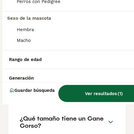
Perros con Pedigree
Sexo de la mascota
¿Cómo es el carácter de
Cane Corso?
Hembra
Macho
¿Cuáles son las ventajas y
desventajas de la raza Cane
Rango de edad
Corso?
Generación
¿Cuál es la esperanza de
Guardar búsqueda
Ver resultados
(
1
)
vida de un Cane Corso?
¿Qué tamaño tiene un Cane
Corso?