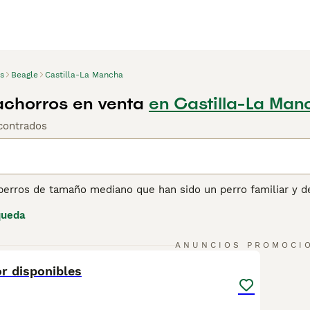
s
Beagle
Castilla-La Mancha
chorros en venta
en Castilla-La Man
contrados
perros de tamaño mediano que han sido un perro familiar y d
rque tienen mucho que ofrecer. Los Beagle también son popul
queda
e conservan una fuerte capacidad de instinto de caza, se sab
 les molesta a estos perritos. No hay nada que un Beagle dis
4
te convertirse en miembros valiosos de una familia.
ANUNCIOS PROMOCI
or disponibles
ina de consejos de compra de Beagle
para obtener informació