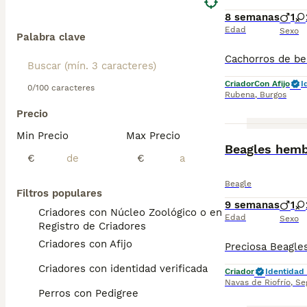
8 semanas
1
Edad
Sexo
Palabra clave
Criador
Con Afijo
I
0/100 caracteres
Rubena
,
Burgos
Precio
Min Precio
Max Precio
Beagles hem
€
€
Beagle
Filtros populares
9 semanas
1
Criadores con Núcleo Zoológico o en el
Edad
Sexo
Registro de Criadores
Criadores con Afijo
Criadores con identidad verificada
Criador
Identidad 
Navas de Riofrío
,
Se
Perros con Pedigree