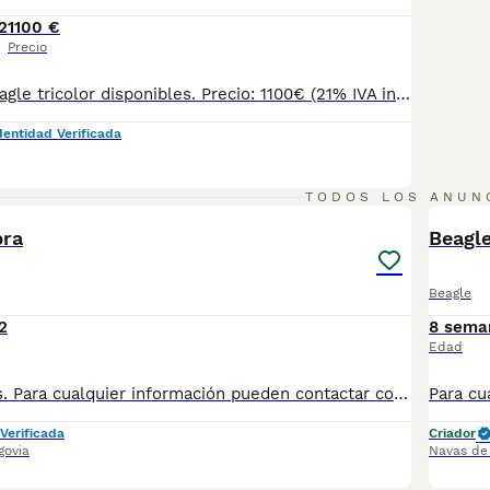
2
1100 €
Precio
Cachorros de beagle tricolor disponibles. Precio: 1100€ (21% IVA incluido) NO FINANCIAMOS Puedes venir y ver personalmente a los cachorros y a sus padres con cita previa. Atendemos teléfono y WhatsApp: 690 71 43 23 Ven y podrás conocer el entorno en el que crecen y se desarrollan. Ejercemos una cría responsable y ofrecemos un trato serio. Es importante destacar que nosotros criamos mascotas para ser animales de compañía, no ejemplares de cría ni de exposición. Sin embargo, nos imponemos los cánones más estrictos en lo que a condiciones sanitarias y calidad se refiere. Nuestra prioridad es ofrecer cachorros sanos y socializados. También nos gusta poner en valor el tipo de crecimiento y los cuidados que tienen en nuestro Centro y el entorno en el que viven tanto ellos como sus padres. Se entregan con: - Microchip - Pasaporte - Vacunas y desparasitaciones pertinentes a su edad. - Socialización con la manada del Centro, con personas y con otros animales. - Revisiones periódicas veterinarias hasta el momento de su entrega. - Peluquería pre-entrega (lavado, arreglo, corte de uñas, limpieza de zona perianal y vaciado de glándulas anales). Garantías: - Garantía vírica de 14 días. - Garantía congénita de 1 año. Servicios que ofrecemos: - Enseñamos instalaciones, padres y damos la posibilidad de interactuar con los cachorros si su edad lo permite. Será necesario concertar una visita con al menos un día de antelación. - Asesoramiento post-venta. - Clínicas concertadas en distintas ciudades (consultar). - Posibilidad de reserva. Para cachorros nacidos o futuras camadas. - Varios métodos de pago (no financiamos). No dudéis en preguntar lo que necesitéis, os informamos sin compromiso. Atendemos teléfono y WhatsApp: 690 71 43 23 N.Z: 008015
dentidad Verificada
1
1
TODOS LOS ANUN
bra
Beagl
Beagle
2
8 sema
Edad
Preciosa Beagles. Para cualquier información pueden contactar conmigo en el 632 109 444. Listos para entregar ya.
Verificada
Criador
govia
Navas de 
1