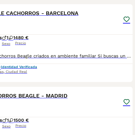
LE CACHORROS - BARCELONA
s
1
1
480 €
Precio
Sexo
# 🐶 Cachorros Beagle criados en ambiente familiar Si buscas un Beagle sano, equilibrado y criado con cariño desde el primer día, estás en el lugar adecuado. Nuestros cachorros nacen y crecen en un **ambiente completamente familiar**, conviviendo a diario con personas y acostumbrándose a los sonidos y rutinas de un hogar. Esto favorece una mejor socialización y adaptación a su nueva familia. ❤️ Realizamos muy pocas camadas al año para poder dedicar a cada cachorro toda la atención que necesita. Se entregan: ✔ Vacunados según su edad. ✔ Desparasitados. ✔ Revisados veterinariamente. ✔ Con toda su documentación al día. ✔ Acostumbrados al contacto diario con personas. 🚚 **Entrega personalizada en toda la Península.** Nos desplazamos personalmente desde nuestra casa hasta la puerta de la tuya para que conozcas a tu cachorro con total tranquilidad. 💳 **No tendrás que pagar absolutamente nada por adelantado.** Podrás ver al cachorro en persona, comprobar que todo está exactamente como te hemos explicado y, únicamente cuando estés completamente satisfecho, realizarás el pago **a la entrega**. Creemos que la confianza es la mejor garantía. Si quieres más información, fotografías o vídeos de la camada, estaremos encantados de atenderte y resolver cualquier duda. Entregas en toda la Península610864702
Identidad Verificada
as
,
Ciudad Real
1
RROS BEAGLE - MADRID
s
1
1
500 €
Precio
Sexo