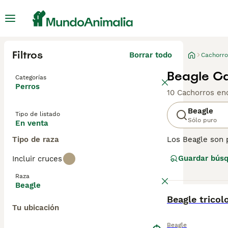
Filtros
Borrar todo
Cachorro
Beagle Ca
Categorías
Perros
10 Cachorros en
Beagle
Tipo de listado
Sólo puro
En venta
Tipo de raza
Los Beagle son 
comprensible po
Guardar bús
Incluir cruces
por igual. Aunqu
hogareño, y nada
Raza
y muy rápidamen
Beagle
BOOST
Beagle tricol
Lee nuestra
pág
Tu ubicación
Beagle