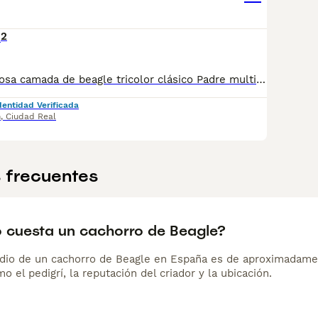
2
Disponible preciosa camada de beagle tricolor clásico Padre multi campeón Se entregan vacunados desparasitados con chip pasaporte (pedigree opcional) Más información por WhatsApp 644959749
dentidad Verificada
n
,
Ciudad Real
 frecuentes
 cuesta un cachorro de Beagle?
dio de un cachorro de Beagle en España es de aproximadame
o el pedigrí, la reputación del criador y la ubicación.