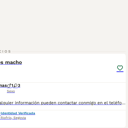
1
1
CIOS
es macho
nas
1
3
Sexo
Para cualquier información pueden contactar conmigo en el teléfono 633 109 444. Disponible para entregar ya.
Identidad Verificada
Riofrío
,
Segovia
1