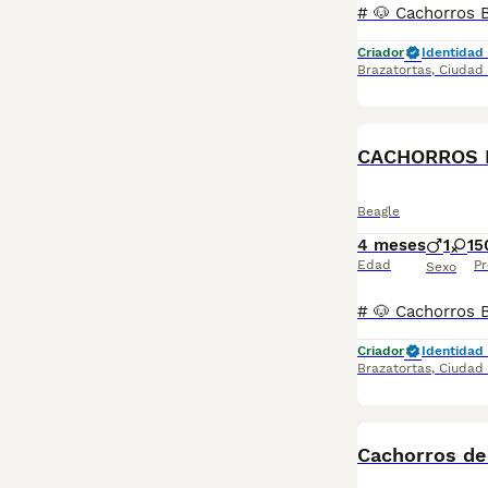
Criador
Identidad 
Brazatortas
,
Ciudad
CACHORROS 
Beagle
4 meses
1
1
5
Edad
Pr
Sexo
Criador
Identidad 
Brazatortas
,
Ciudad
Cachorros de 