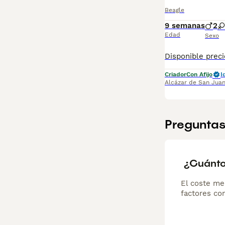
Beagle
9 semanas
2
Edad
Sexo
Criador
Con Afijo
I
Alcázar de San Jua
Preguntas
¿Cuánto
El coste me
factores com