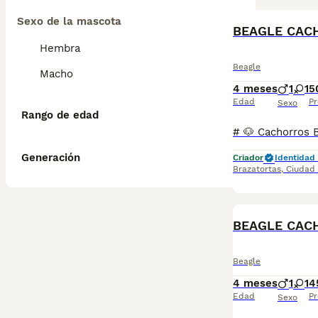
Sexo de la mascota
BEAGLE CAC
Hembra
Beagle
Macho
4 meses
1
1
5
Edad
Pr
Sexo
Rango de edad
Generación
Criador
Identidad 
Brazatortas
,
Ciudad
BEAGLE CAC
Beagle
4 meses
1
1
4
Edad
Pr
Sexo