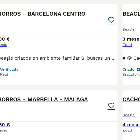
HORROS - BARCELONA CENTRO
BEAG
Beagle
00 €
3 mese
ecio
Edad
# 🐶 Cachorros Beagle criados en ambiente familiar Si buscas un Beagle sano, equilibrado y criado con cariño desde el primer día, estás en el lugar adecuado. Nuestros cachorros nacen y crecen en un **ambiente completamente familiar**, conviviendo a diario con personas y acostumbrándose a los sonidos y rutinas de un hogar. Esto favorece una mejor socialización y adaptación a su nueva familia. ❤️ Realizamos muy pocas camadas al año para poder dedicar a cada cachorro toda la atención que necesita. Se entregan: ✔ Vacunados según su edad. ✔ Desparasitados. ✔ Revisados veterinariamente. ✔ Con toda su documentación al día. ✔ Acostumbrados al contacto diario con personas. 🚚 **Entrega personalizada en toda la Península.** Nos desplazamos personalmente desde nuestra casa hasta la puerta de la tuya para que conozcas a tu cachorro con total tranquilidad. 💳 **No tendrás que pagar absolutamente nada por adelantado.** Podrás ver al cachorro en persona, comprobar que todo está exactamente como te hemos explicado y, únicamente cuando estés completamente satisfecho, realizarás el pago **a la entrega**. Creemos que la confianza es la mejor garantía. Si quieres más información, fotografías o vídeos de la camada, estaremos encantados de atenderte y resolver cualquier duda. 📍 Entregas en toda la Península. 610864702 ... . . . . . . . . . ....
Verificada
Criador
 Real
Brazatort
1
HORROS - MARBELLA - MALAGA
CACHO
Beagle
50 €
4 mese
ecio
Edad