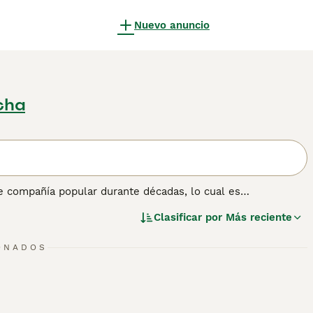
Nuevo anuncio
cha
e compañía popular durante décadas, lo cual es
ares en la pista de exhibición entre jueces y espectadores
Clasificar por
Más reciente
e que los Beagles están relajados y felices en un ambiente
frute más que participar en todo lo que sucede en el hogar,
ONADOS
n sobre esta raza de perro.