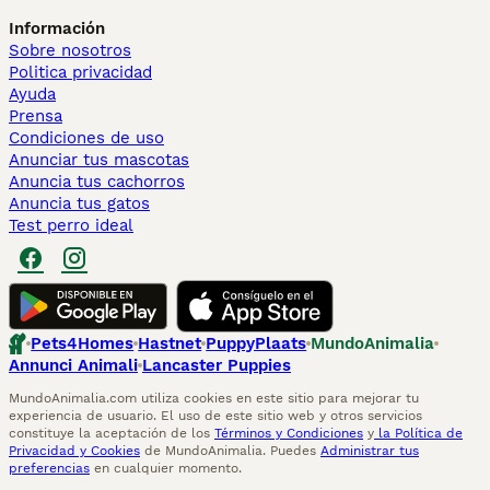
Información
Sobre nosotros
Politica privacidad
Ayuda
Prensa
Condiciones de uso
Anunciar tus mascotas
Anuncia tus cachorros
Anuncia tus gatos
Test perro ideal
Pets4Homes
Hastnet
PuppyPlaats
MundoAnimalia
Annunci Animali
Lancaster Puppies
MundoAnimalia.com utiliza cookies en este sitio para mejorar tu
experiencia de usuario. El uso de este sitio web y otros servicios
constituye la aceptación de los
Términos y Condiciones
y
la Política de
Privacidad y Cookies
de MundoAnimalia. Puedes
Administrar tus
preferencias
en cualquier momento.