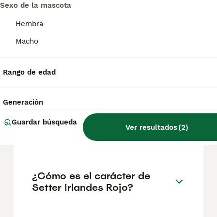
Sexo de la mascota
Preguntas frecuentes
Hembra
Macho
¿Cuánto cuesta un cachorro
de Setter Irlandes Rojo?
Rango de edad
El coste medio de un cachorro de Setter
Irlandes Rojo en España es de
Generación
aproximadamente 706€, aunque los precios
pueden variar según factores como el
Guardar búsqueda
Ver resultados
(
2
)
pedigrí, la reputación del criador y la
ubicación.
¿Cómo es el carácter de
Setter Irlandes Rojo?