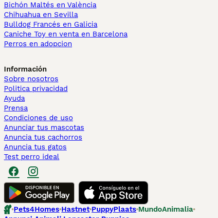
Bichón Maltés en València
Chihuahua en Sevilla
Bulldog Francés en Galicia
Caniche Toy en venta en Barcelona
Perros en adopcion
Información
Sobre nosotros
Politica privacidad
Ayuda
Prensa
Condiciones de uso
Anunciar tus mascotas
Anuncia tus cachorros
Anuncia tus gatos
Test perro ideal
Pets4Homes
Hastnet
PuppyPlaats
MundoAnimalia