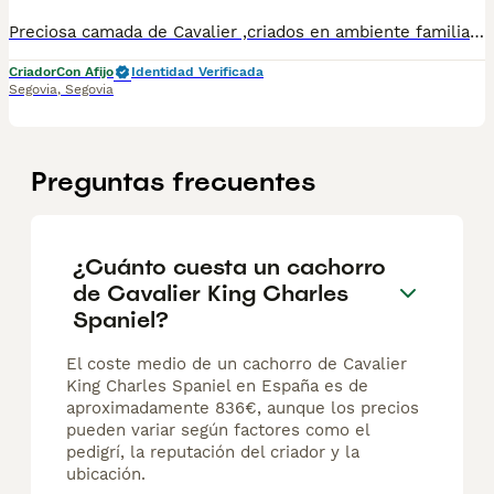
Preciosa camada de Cavalier ,criados en ambiente familiar, en un entorno respetuoso y rodeados de naturaleza . Más de 15años de experiencia en cría y selección. Con núcleo zoológico propio . 677031944/ 650132470 Ven a vernos sin compromiso
Criador
Con Afijo
Identidad Verificada
Segovia
,
Segovia
Preguntas frecuentes
¿Cuánto cuesta un cachorro
de Cavalier King Charles
Spaniel?
El coste medio de un cachorro de Cavalier
King Charles Spaniel en España es de
aproximadamente 836€, aunque los precios
pueden variar según factores como el
pedigrí, la reputación del criador y la
ubicación.