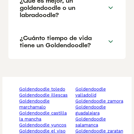
¿Qué es mejor, un
goldendoodle o un
labradoodle?
¿Cuánto tiempo de vida
tiene un Goldendoodle?
goldendoodle toledo
goldendoodle
goldendoodle illescas
valladolid
goldendoodle
goldendoodle zamora
marchamalo
goldendoodle
goldendoodle castilla
guadalajara
la mancha
goldendoodle
goldendoodle yuncos
salamanca
goldendoodle el viso
goldendoodle zaratan