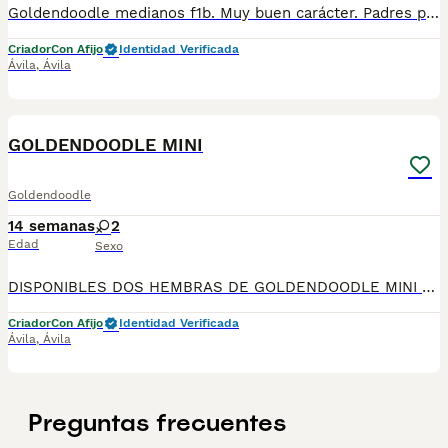
Goldendoodle medianos f1b. Muy buen carácter. Padres probados. Se entregan con sus vacunas y desparasitaciones al día. Contrato de garantías víricas y congénitas.
Criador
Con Afijo
Identidad Verificada
Ávila
,
Ávila
5
GOLDENDOODLE MINI
Goldendoodle
14 semanas
2
Edad
Sexo
DISPONIBLES DOS HEMBRAS DE GOLDENDOODLE MINI PADRES SOMETIDOS A PRUEBAS GENETICAS CONTRATO DE GARANTIAS VIRICAS Y CONGENITAS #DOODLE #GOLDENDOODLE #COVERDOG
Criador
Con Afijo
Identidad Verificada
Ávila
,
Ávila
Preguntas frecuentes