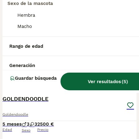
Sexo de la mascota
GOLDENDOODLE
Hembra
Macho
Goldendoodle
5 meses
3
3
2300 €
Edad
Precio
Sexo
Rango de edad
Goldendoodle medianos f1. Muy buen carácter. Padres probados. Se entregan con sus vacunas y desparasitaciones al día. Contrato de garantías víricas y congénitas.
Generación
Criador
Con Afijo
Identidad Verificada
Ávila
,
Ávila
Guardar búsqueda
Ver resultados
(
5
)
4
GOLDENDOODLE
Goldendoodle
5 meses
3
3
2500 €
Edad
Precio
Sexo