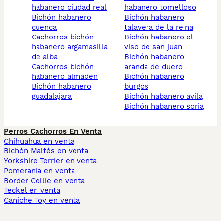
habanero ciudad real
habanero tomelloso
bichón habanero
bichón habanero
cuenca
talavera de la reina
cachorros bichón
bichón habanero el
habanero argamasilla
viso de san juan
de alba
bichón habanero
cachorros bichón
aranda de duero
habanero almaden
bichón habanero
bichón habanero
burgos
guadalajara
bichón habanero avila
bichón habanero soria
Perros Cachorros En Venta
Chihuahua en venta
Bichón Maltés en venta
Yorkshire Terrier en venta
Pomerania en venta
Border Collie en venta
Teckel en venta
Caniche Toy en venta