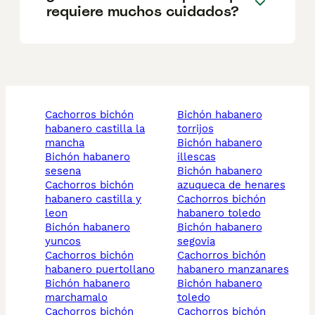
requiere muchos cuidados?
cachorros bichón
bichón habanero
habanero castilla la
torrijos
mancha
bichón habanero
bichón habanero
illescas
sesena
bichón habanero
cachorros bichón
azuqueca de henares
habanero castilla y
cachorros bichón
leon
habanero toledo
bichón habanero
bichón habanero
yuncos
segovia
cachorros bichón
cachorros bichón
habanero puertollano
habanero manzanares
bichón habanero
bichón habanero
marchamalo
toledo
cachorros bichón
cachorros bichón