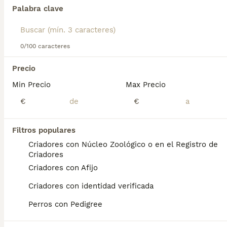
siempre compañía.
Palabra clave
Lee nuestra
página de consejos de compra de Bichón
Encontramos 0 Bichón Habanero Cachorros
Habanero
para obtener información sobre esta raza de
en venta en Castilla-La Mancha.
perro.
0/100 caracteres
Si deseas exactamente esta búsqueda guarda tu 
búsqueda y espera el resultado perfecto:
Precio
Min Precio
Max Precio
Guardar búsqueda
€
€
Preguntas frecuentes
Filtros populares
Criadores con Núcleo Zoológico o en el Registro de
Criadores
¿Cuánto cuesta un cachorro
Criadores con Afijo
de Bichon Habanero?
Criadores con identidad verificada
El coste medio de un cachorro de Bichon
Perros con Pedigree
Habanero en España es de
aproximadamente 501€, aunque los precios