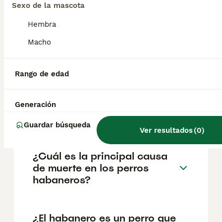
pueden variar según factores como el
Sexo de la mascota
pedigrí, la reputación del criador y la
ubicación.
Hembra
Macho
¿Cuánto pesa un bichón
habanero de 3 meses?
Rango de edad
¿Qué tienen de especial los
Generación
perros de raza Habanera?
Guardar búsqueda
Ver resultados
(
0
)
¿Cuál es la principal causa
de muerte en los perros
habaneros?
¿El habanero es un perro que