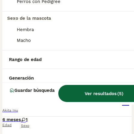
Perros con Pedigree
Akita Inu
Sexo de la mascota
Akita Inu
Hembra
5 meses
1
Macho
Edad
Sexo
📞 613283995 WhatsApp Impresionante cachorro de Akita Inu muy muy lindo llámanos no te quedes sin el Entregamos nuestros pequeños cachorritos con todas las garantías y cuidados necesarios , disponemos de núcleo zoológico para crianza y venta de nuestros cachorros . ✅Desparasitaciones y vacunas correspondientes a su edad . ✅Cartilla de vacunación . ✅Revisiones veterinarias . ✅Garantías víricas de 15 días . ✅Garantías genéticas de un año . Seriedad , confianza y bienestar animal son nuestra prioridad . También ofrecemos transporte propio para nuestros pequeños cachorros a toda la península , el pago lo podéis hacer contra reembolso . (con coste adicional) . Mandamos a toda España . Disponemos de varias razas Si no esta la raza que queréis llámanos , intentaremos encontrártela , trabajamos con los mejores criadores de España .
Rango de edad
Criador
Con Afijo
Identidad Verificada
Madrid
,
Madrid
(43.4km)
Generación
6
Guardar búsqueda
Ver resultados
(
5
)
Akita Inu
Akita Inu
6 meses
1
Edad
Sexo