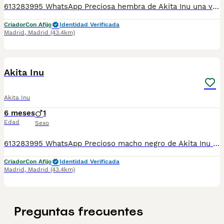
613283995 WhatsApp Preciosa hembra de Akita Inu una verdadera maravilla Entregamos nuestros pequeños cachorritos con todas las garantías y cuidados necesarios , disponemos de núcleo zoológico para crianza y venta de nuestros cachorros . ✅Desparasitaciones y vacunas correspondientes a su edad . ✅Cartilla de vacunación . ✅Revisiones veterinarias . ✅Garantías víricas de 15 días . ✅Garantías genéticas de un año . Seriedad , confianza y bienestar animal son nuestra prioridad . También ofrecemos transporte propio para nuestros pequeños cachorros a toda la península , el pago lo podéis hacer contra reembolso . (con coste adicional) . Mandamos a toda España . Disponemos de varias razas Si no esta la raza que queréis llámanos , intentaremos encontrártela , trabajamos con los mejores criadores de España
Criador
Con Afijo
Identidad Verificada
Madrid
,
Madrid
(43.4km)
8
Akita Inu
Akita Inu
6 meses
1
Edad
Sexo
613283995 WhatsApp Precioso macho negro de Akita Inu una verdadera preciosidad Entregamos nuestros pequeños cachorritos con todas las garantías y cuidados necesarios , disponemos de núcleo zoológico para crianza y venta de nuestros cachorros . ✅Desparasitaciones y vacunas correspondientes a su edad . ✅Cartilla de vacunación . ✅Revisiones veterinarias . ✅Garantías víricas de 15 días . ✅Garantías genéticas de un año . Seriedad , confianza y bienestar animal son nuestra prioridad . También ofrecemos transporte propio para nuestros pequeños cachorros a toda la península , el pago lo podéis hacer contra reembolso . (con coste adicional) . Mandamos a toda España . Disponemos de varias razas Si no esta la raza que queréis llámanos , intentaremos encontrártela , trabajamos con los mejores criadores de España
Criador
Con Afijo
Identidad Verificada
Madrid
,
Madrid
(43.4km)
Preguntas frecuentes