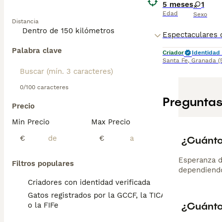
5 meses
1
Edad
Sexo
Distancia
Palabra clave
Criador
Identidad 
Santa Fe
,
Granada
(
0/100 caracteres
Preguntas
Precio
Min Precio
Max Precio
¿Cuánto
€
€
Esperanza d
Filtros populares
dependiendo
Criadores con identidad verificada
Gatos registrados por la GCCF, la TICA
¿Cuánto
o la FIFe