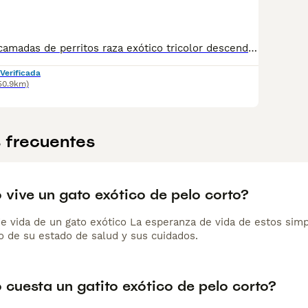
Espectaculares camadas de perritos raza exótico tricolor descendientes de las mejores líneas de sangre. Disponibles tanto hembras como machos. Las camadas están bajo supervisión veterinaria desde su nacimiento hasta que son entregadas a su nueva familia. Criados por un equipo de profesionales y mejores personas que, con más de 20 años de experiencia , cuidan a los animales por vocación, aplicando una cría ética y responsable para que cada cachorro se desarrolle con la mejor salud y con un buen temperamento. Todos los cachorritos se entregan con unos dos meses y medio de edad y sus vacunas correspondientes, desparasitados interna y externamente, con certificado de salud, y garantía tanto por enfermedad vírica como congénito genética. Posibilidad de entregar en toda España mediante transporte propio preparado para animales y con chofer privado. Los precios pueden variar según las características y morfología de cada cachorro. Añádenos al whats app o llámanos, y encantados atenderemos todas tus dudas y consultas. Teléfono / Whats app: 641 92 23 90
Verificada
50.9km)
 frecuentes
 vive un gato exótico de pelo corto?
e vida de un gato exótico La esperanza de vida de estos simp
 de su estado de salud y sus cuidados.
 cuesta un gatito exótico de pelo corto?