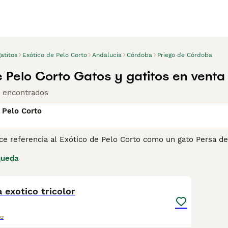
atitos
Exótico de Pelo Corto
Andalucía
Córdoba
Priego de Córdoba
e Pelo Corto Gatos y gatitos en venta
s encontrados
 Pelo Corto
e referencia al Exótico de Pelo Corto como un gato Persa de 
argo de su pelaje. Son relativamente nuevos en la escena de 
queda
rgo, el Exotic ha ganado muchos seguidores en España, graci
1
 traviesa, y también por su hermoso y lujoso pelaje.
 exotico tricolor
ina de consejos de compra de Exótico de pelo corto
para obte
to