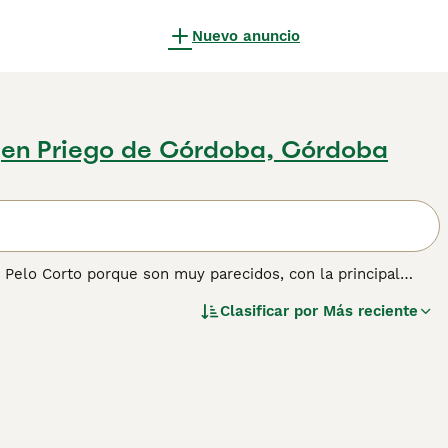
Nuevo anuncio
en Priego de Córdoba, Córdoba
Pelo Corto porque son muy parecidos, con la principal
los gatos, desarrollándose por primera vez en los Estados
Clasificar por
Más reciente
as a su apariencia adorable, su naturaleza amistosa y
ner información sobre esta raza de gato.