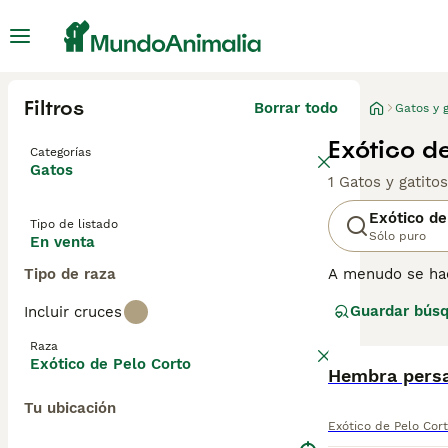
Filtros
Borrar todo
Gatos y g
Exótico d
Categorías
Gatos
1 Gatos y gatito
Exótico de
Tipo de listado
Sólo puro
En venta
Tipo de raza
A menudo se hac
diferencia del l
Guardar bús
Incluir cruces
Unidos. Sin emba
amorosa, aunque
Raza
Exótico de Pelo Corto
Lee nuestra
Hembra persa
pág
Tu ubicación
Exótico de Pelo Cor