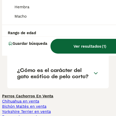
Hembra
Macho
¿Cuánto cuesta un gatito
exótico de pelo corto?
Rango de edad
¿Qué raza es el gato exótico
Guardar búsqueda
Ver resultados
(
1
)
de pelo corto?
¿Cómo es el carácter del
gato exótico de pelo corto?
Perros Cachorros En Venta
Chihuahua en venta
Bichón Maltés en venta
Yorkshire Terrier en venta