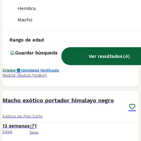
Hembra
Hembra tricolor exotico
Macho
Exótico de Pelo Corto
14 semanas
1
Rango de edad
Edad
Sexo
Guardar búsqueda
Ver resultados
(
4
)
📞📞6️⃣4️⃣1️⃣9️⃣2️⃣2️⃣3️⃣9️⃣0️⃣📞📞📞📞 Espectaculares camadas de perritos de machos y hembras tricolor exotico nacionales descendientes de las mejores líneas de sangre. Disponibles tanto hembras como machos. Las camadas están bajo supervisión veterinaria desde su nacimiento hasta que son entregadas a su nueva familia. Criados por un equipo de profesionales y mejores personas que, con más de 20 años de experiencia , cuidan a los animales por vocación, aplicando una cría ética y responsable para que cada cachorro se desarrolle con la mejor salud y con un buen temperamento. Todos los cachorritos se entregan con unos dos meses y medio de edad y sus vacunas correspondientes, desparasitados interna y externamente, con certificado de salud, y garantía tanto por enfermedad vírica como congénito genética. Posibilidad de entregar en toda España mediante transporte propio preparado para animales y con chofer privado. Los precios pueden variar según las características y morfología de cada cachorro. Añádenos al whats app o llámanos, y encantados atenderemos todas tus dudas y consultas. Teléfono / Whats app: 641 92 23 90
Criador
Identidad Verificada
Madrid
,
Madrid
(14.8km)
1
Macho exótico portador himalayo negro
Exótico de Pelo Corto
13 semanas
1
Edad
Sexo