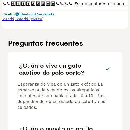
📞📞6️⃣4️⃣1️⃣9️⃣2️⃣2️⃣3️⃣9️⃣0️⃣📞📞📞📞 Espectaculares camadas de perritos de machos y hembras de maltipoo nacionales descendientes de las mejores líneas de sangre. Disponibles tanto hembras como machos. Las camadas están bajo supervisión veterinaria desde su nacimiento hasta que son entregadas a su nueva familia. Criados por un equipo de profesionales y mejores personas que, con más de 20 años de experiencia , cuidan a los animales por vocación, aplicando una cría ética y responsable para que cada cachorro se desarrolle con la mejor salud y con un buen temperamento. Todos los cachorritos se entregan con unos dos meses y medio de edad y sus vacunas correspondientes, desparasitados interna y externamente, con certificado de salud, y garantía tanto por enfermedad vírica como congénito genética. Posibilidad de entregar en toda España mediante transporte propio preparado para animales y con chofer privado. Los precios pueden variar según las características y morfología de cada cachorro. Añádenos al whats app o llámanos, y encantados atenderemos todas tus dudas y consultas. Teléfono / Whats app: 641 92 23 90
Criador
Identidad Verificada
Madrid
,
Madrid
(14.8km)
Preguntas frecuentes
¿Cuánto vive un gato
exótico de pelo corto?
Esperanza de vida de un gato exótico La
esperanza de vida de estos simpáticos
animales de compañía es de 10 a 15 años,
dependiendo de su estado de salud y sus
cuidados.
¿Cuánto cuesta un gatito