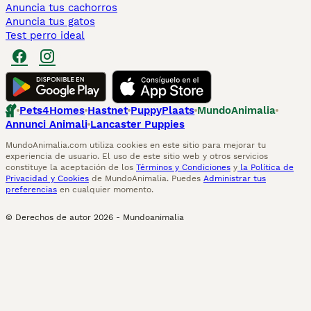
Anuncia tus cachorros
Anuncia tus gatos
Test perro ideal
Pets4Homes
Hastnet
PuppyPlaats
MundoAnimalia
Annunci Animali
Lancaster Puppies
MundoAnimalia.com utiliza cookies en este sitio para mejorar tu
experiencia de usuario. El uso de este sitio web y otros servicios
constituye la aceptación de los
Términos y Condiciones
y
la Política de
Privacidad y Cookies
de MundoAnimalia. Puedes
Administrar tus
preferencias
en cualquier momento.
© Derechos de autor
2026
-
Mundoanimalia