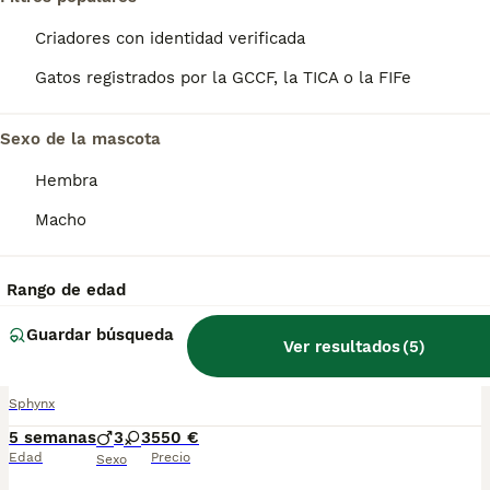
Criadores con identidad verificada
Precioso machito
Gatos registrados por la GCCF, la TICA o la FIFe
Sphynx
11 semanas
1
550 €
Sexo de la mascota
Edad
Precio
Sexo
Hembra
Precioso Machito nacido el 15 de mayo.se entrega vacunado y desparasitado con su cartilla veterinaria,está criado en familia por lo que es muy cariñoso, para más información contactar por WhatsApp 623347098
Macho
Criador
Con Afijo
Identidad Verificada
Chauchina
,
Granada
(45.4km)
Rango de edad
11
Guardar búsqueda
Ver resultados
(
5
)
Sphynx
Sphynx
5 semanas
3
3
550 €
Edad
Precio
Sexo