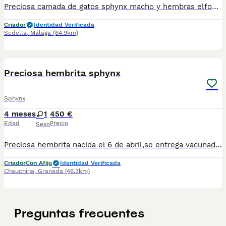
Preciosa camada de gatos sphynx macho y hembras elfos y normales todos nuestros animales son criados en ambiente familiar por criadero especializado todos se entregan con vacunas acorde a su edad y microchip posibilidad de viajar a toda España por empresa especializada. Los precios varían según sexos colores o si son elfos o no gracias.
Criador
Identidad Verificada
Sedella
,
Málaga
(64.9km)
7
1
Preciosa hembrita sphynx
Sphynx
4 meses
1
450 €
Edad
Precio
Sexo
Preciosa hembrita nacida el 6 de abril,se entrega vacunada y desparasitada con su cartilla veterinaria, está criada en familia por lo que es super cariñosa. Para más información contactar por WhatsApp 623347098
Criador
Con Afijo
Identidad Verificada
Chauchina
,
Granada
(46.3km)
Preguntas frecuentes