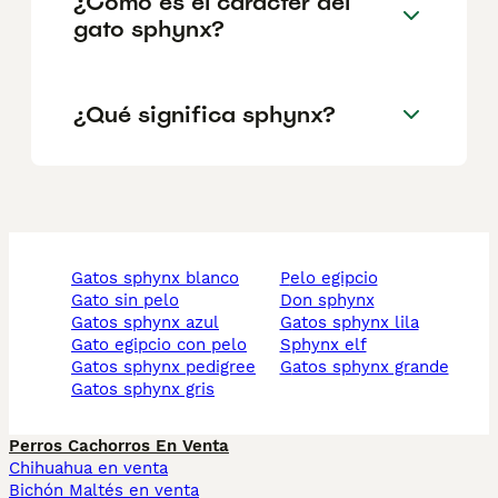
¿Cómo es el carácter del
gato sphynx?
¿Qué significa sphynx?
gatos sphynx blanco
pelo egipcio
gato sin pelo
don sphynx
gatos sphynx azul
gatos sphynx lila
gato egipcio con pelo
sphynx elf
gatos sphynx pedigree
gatos sphynx grande
gatos sphynx gris
Perros Cachorros En Venta
Chihuahua en venta
Bichón Maltés en venta