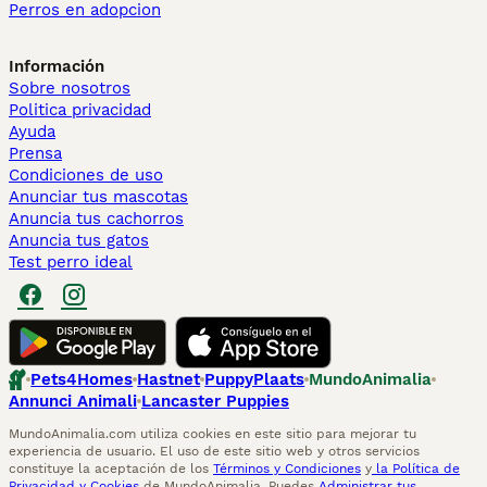
Perros en adopcion
Información
Sobre nosotros
Politica privacidad
Ayuda
Prensa
Condiciones de uso
Anunciar tus mascotas
Anuncia tus cachorros
Anuncia tus gatos
Test perro ideal
Pets4Homes
Hastnet
PuppyPlaats
MundoAnimalia
Annunci Animali
Lancaster Puppies
MundoAnimalia.com utiliza cookies en este sitio para mejorar tu
experiencia de usuario. El uso de este sitio web y otros servicios
constituye la aceptación de los
Términos y Condiciones
y
la Política de
Privacidad y Cookies
de MundoAnimalia. Puedes
Administrar tus