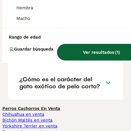
Hembra
Macho
¿Cuánto cuesta un gatito
exótico de pelo corto?
Rango de edad
¿Qué raza es el gato exótico
Guardar búsqueda
Ver resultados
(
1
)
de pelo corto?
¿Cómo es el carácter del
gato exótico de pelo corto?
Perros Cachorros En Venta
Chihuahua en venta
Bichón Maltés en venta
Yorkshire Terrier en venta