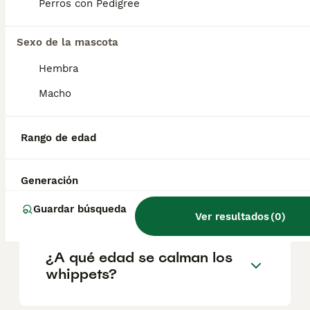
factores como el pedigrí, la reputación del
Perros con Pedigree
criador y la ubicación.
Sexo de la mascota
¿Es agresivo un whippet?
Hembra
Macho
¿Cuál es la diferencia entre
un galgo y un Whippet?
Rango de edad
Generación
¿Cuánto duerme un
Whippet?
Guardar búsqueda
Ver resultados
(
0
)
¿A qué edad se calman los
whippets?