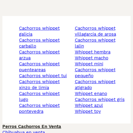
cachorros whippet
cachorros whippet
galicia
villagarcia de arosa
cachorros whippet
cachorros whippet
carballo
lalin
cachorros whippet
whippet hembra
arzua
whippet macho
cachorros whippet
whippet mini
puenteareas
cachorros whippet
cachorros whippet tui
pequeño
cachorros whippet
cachorros whippet
xinzo de limia
atigrado
cachorros whippet
whippet enano
lugo
cachorros whippet gris
cachorros whippet
whippet azul
pontevedra
whippet toy
Perros Cachorros En Venta
Chihuahua en venta