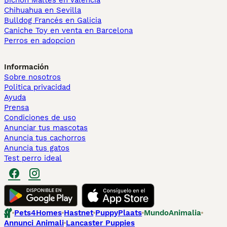
Bichón Maltés en València
Chihuahua en Sevilla
Bulldog Francés en Galicia
Caniche Toy en venta en Barcelona
Perros en adopcion
Información
Sobre nosotros
Politica privacidad
Ayuda
Prensa
Condiciones de uso
Anunciar tus mascotas
Anuncia tus cachorros
Anuncia tus gatos
Test perro ideal
Pets4Homes
Hastnet
PuppyPlaats
MundoAnimalia
Annunci Animali
Lancaster Puppies