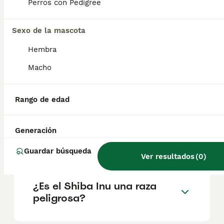
factores como el pedigrí, la reputación del
Perros con Pedigree
criador y la ubicación.
Sexo de la mascota
¿Cuántos cachorros suele
Hembra
tener un Shiba Inu?
Macho
¿Es el Shiba Inu cariñoso?
Rango de edad
Generación
¿Cuánto tiempo vive un
Shiba Inu?
Guardar búsqueda
Ver resultados
(
0
)
¿Es el Shiba Inu una raza
peligrosa?