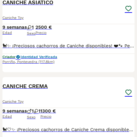
CANICHE ASIATICO
Caniche Toy
9 semanas
1
2500 €
Edad
Precio
Sexo
🐩✨ ¡Preciosos cachorros de Caniche disponibles! ❤️🐾 Pequeños, elegantes y llenos de ternura. 🥰 Estos encantadores cachorros destacan por su inteligencia, su carácter dulce y su gran capacidad para crear un vínculo especial con su familia. Son juguetones, cariñosos y perfectos para llenar cualquier hogar de alegría. 🏡💕 🌟 Caniches con mucho encanto y una personalidad única. ✅ Criados con mucho mimo y dedicación. ✅ Se entregan con la edad adecuada. ✅ Desparasitados y con la documentación correspondiente según su edad. 📸 Fotos y vídeos disponibles por WhatsApp sin compromiso. 📲 **Más información:** 687482079 📍 Galicia, Madrid, Valencia, Barcelona, Sevilla, Almería, Pamplona.
Criador
Identidad Verificada
Porriño
,
Pontevedra
(117.8km)
1
CANICHE CREMA
Caniche Toy
9 semanas
1
1
1300 €
Edad
Precio
Sexo
🐩🤍✨ ¡Preciosos cachorros de Caniche Crema disponibles! 🐾💕 Con su precioso manto color crema y su mirada encantadora, estos pequeños enamoran desde el primer momento. 🥰 Son cariñosos, inteligentes y muy juguetones, ideales para convertirse en un miembro más de la familia. 🏡❤️ 🌟 Cachorros llenos de dulzura, elegancia y personalidad. ✅ Criados con mucho cariño y dedicación. ✅ Se entregan con la edad adecuada. ✅ Desparasitados y con la documentación correspondiente según su edad. 📸 Fotos y vídeos disponibles por WhatsApp sin compromiso. 📲 **Más información:** 687482079 📍 Galicia, Madrid, Valencia, Barcelona, Sevilla, Almería, Pamplona.