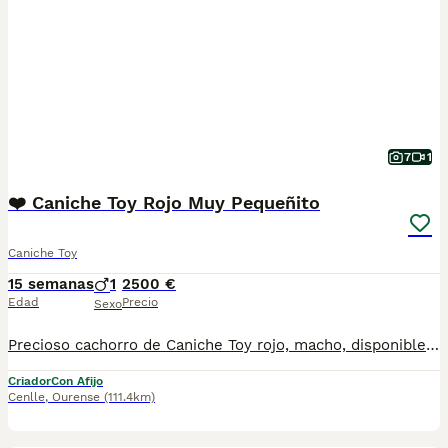
7
1
❤️ Caniche Toy Rojo Muy Pequeñito
Caniche Toy
15 semanas
1
2500 €
Edad
Precio
Sexo
Precioso cachorro de Caniche Toy rojo, macho, disponible para una familia responsable. Actualmente tiene 9 semanas y pesa tan solo 840 gramos, mostrando un tamaño muy reducido y unas proporciones excepcionales. Criado en ambiente familiar, con mucho cariño y atención diaria. Es un cachorro alegre, cariñoso, juguetón y muy sociable. Tiene un precioso color rojo intenso, una expresión dulce y una excelente calidad de pelo. Se entrega con: ✔ Cartilla veterinaria al día. ✔ Vacunas y desparasitaciones correspondientes a su edad. ✔ Revisión veterinaria. ✔ Asesoramiento antes y después de la entrega. Los padres son ejemplares seleccionados por salud, carácter y belleza. Si busca un Caniche Toy rojo de calidad, de tamaño pequeño, criado con dedicación y garantías, este pequeño puede ser el compañero ideal. Puede solicitar fotos y vídeos recientes sin compromiso. Gold Diágora – Criando caniches con amor y responsabilidad.
Criador
Con Afijo
Cenlle
,
Ourense
(111.4km)
1