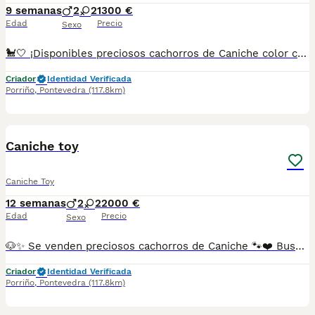
9 semanas
2
2
1300 €
Edad
Precio
Sexo
🐩🤍 ¡Disponibles preciosos cachorros de Caniche color crema! ✨🐾 Con su precioso pelaje color crema y un carácter dulce, alegre y muy cariñoso, son el compañero perfecto para cualquier hogar. 🏡💕 Criados con mucho cariño y atención para garantizar su bienestar. 🌟 Caniches de color crema, elegantes y encantadores. ✅ Se entregan con la edad adecuada. ✅ Desparasitados y con la documentación correspondiente según su edad. 📸 Fotos y vídeos disponibles por WhatsApp sin compromiso. 📲 **Más información:** 687482079 📍 Galicia, Madrid, Valencia, Barcelona, Sevilla, Almería, Pamplona.
Criador
Identidad Verificada
Porriño
,
Pontevedra
(117.8km)
1
Caniche toy
Caniche Toy
12 semanas
2
2
2000 €
Edad
Precio
Sexo
🐶✨ Se venden preciosos cachorros de Caniche 🐾❤️ Buscan un hogar lleno de cariño 🏡. Son muy cariñosos, inteligentes, juguetones y sociables, ideales para familias, parejas o personas que buscan un compañero fiel. 🥰 ✅ Criados con mucho mimo. ✅ Se entregan con la edad adecuada. ✅ Desparasitados y con la documentación correspondiente según su edad. 📸 Se pueden enviar fotos y vídeos sin compromiso. 📲 Más información: 687482079 📍 Galicia, Madrid, Valencia, Barcelona, Sevilla, Almería, Pamplona.
Criador
Identidad Verificada
Porriño
,
Pontevedra
(117.8km)
1