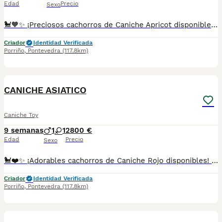
Edad
Precio
Sexo
🐩🧡✨ ¡Preciosos cachorros de Caniche Apricot disponibles! 🐾💕 Con su precioso tono albaricoque y su aspecto tan dulce, estos pequeños destacan por su elegancia y encanto. 🥰 Son inteligentes, cariñosos y juguetones, perfectos para quienes buscan un compañero alegre y lleno de amor. 🏡❤️ 🌟 Un color exclusivo y una personalidad maravillosa. ✅ Criados con mucho cariño y dedicación. ✅ Se entregan con la edad adecuada. ✅ Desparasitados y con la documentación correspondiente según su edad. 📸 Fotos y vídeos disponibles por WhatsApp sin compromiso. 📲 **Más información:** 687482079 📍 Galicia, Madrid, Valencia, Barcelona, Sevilla, Almería, Pamplona.
Criador
Identidad Verificada
Porriño
,
Pontevedra
(117.8km)
1
CANICHE ASIATICO
Caniche Toy
9 semanas
1
1
2800 €
Edad
Precio
Sexo
🐩❤️✨ ¡Adorables cachorros de Caniche Rojo disponibles! 🐾 Con su precioso color rojizo y su aspecto encantador, estos pequeños destacan por su elegancia, inteligencia y carácter tan cariñoso. 🥰 Son juguetones, sociables y perfectos para quienes buscan un compañero fiel y lleno de alegría. 🏡💕 🌟 Un color especial y una raza llena de encanto. ✅ Criados con mucho mimo y atención. ✅ Se entregan con la edad adecuada. ✅ Desparasitados y con la documentación correspondiente según su edad. 📸 Fotos y vídeos disponibles por WhatsApp sin compromiso. 📲 **Más información:** 687482079 📍 Galicia, Madrid, Valencia, Barcelona, Sevilla, Almería, Pamplona.
Criador
Identidad Verificada
Porriño
,
Pontevedra
(117.8km)
1