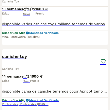
Caniche Toy
13 semanas
2
2
1600 €
Edad
Precio
Sexo
disponible varios caniche toy Emiliano tenemos de varios tipos de caniche varios colores centro de cria especializado en caniche. Estamos en Galicia. Los perros están listos para la entrega con dos vacunas pasaporte, microchip y garantías. Si estás interesado llámanos al número 622220217 Precio desde 1600
Criador
Con Afijo
Identidad Verificada
Vigo
,
Pontevedra
(108.1km)
1
2
caniche toy
Caniche Toy
14 semanas
2
1600 €
Edad
Precio
Sexo
disponible cama de caniche tenemos color Apricot también tenemos color rojo están desparasitado tienen dos vacunas listos para la entrega sanos y activos muy bellos precio macho desde 1600 hembra precio desde 1800
Criador
Con Afijo
Identidad Verificada
Pontevedra
,
Pontevedra
(86.8km)