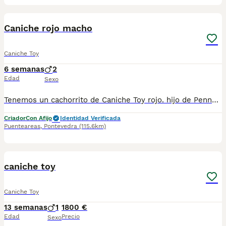
4
Caniche rojo macho
Caniche Toy
6 semanas
2
Edad
Sexo
Tenemos un cachorrito de Caniche Toy rojo. hijo de Penny 25cm y Shiko 23 cm. ¿Cómo trabajamos? Para nosotros, lo primero es la salud. Por eso, tanto el papá como la mamá tienen su pedigree y certificado de ADN. Además, están testeados para asegurar que estén libres de las 5 enfermedades hereditarias más comunes en la raza. Así, te llevas a casa a un perrito sano, con la tranquilidad de que no va a sufrir esas complicaciones. Crecen con nosotros, ¡como uno más de la familia! Desde que nacen, los cachorros están en casa. Se acostumbran a todo: nuestras conversaciones, las risas, la tele prendida y los ruidos de los electrodomésticos. Esa estimulación desde chiquititos es clave para que, cuando lleguen a tu hogar, sean unos perritos tranquilos, equilibrados y que se adapten de una. ¿Qué te entregamos con tu cachorro? Sus vacunas al día. Desparasitaciones a los 15 días y unos días antes de irse a su nueva casa. Su pasaporte europeo y microchip listo. Una revisión veterinaria completa: revisamos desde su corazoncito y pulmones, hasta su vista y oídos para que todo esté perfecto. ¿Quieres conocerlos? Nos encanta que vengas a verla, pero como debemos cuidar mucho su salud, todo es con cita previa. Hasta que tengan su primera vacuna, puedes verla sin problema, pero preferimos no tocarlos para evitar cualquier riesgo. Mientras tanto, te vamos mandando fotitos y videos cada semana para que no te pierdas ni un detalle de cómo van creciendo. Reserva y precio Pedimos una señal de 500€ que, por supuesto, se descuenta del precio final. Crianza con todo el cariño y responsabilidad Todo lo hacemos de forma profesional. Contamos con núcleo zoológico y afijo oficial, siguiendo todas las normas para que cada uno de nuestros pequeñitos crezca en el mejor ambiente posible y reciba la atención que se merece.
Criador
Con Afijo
Identidad Verificada
Puenteareas
,
Pontevedra
(115.6km)
1
1
caniche toy
Caniche Toy
13 semanas
1
1800 €
Edad
Precio
Sexo