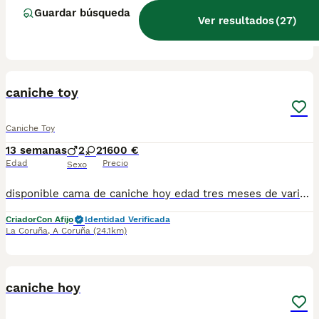
Guardar búsqueda
Ver resultados
(
27
)
Criador
Con Afijo
Identidad Verificada
La Estrada
,
Pontevedra
(60.1km)
1
1
caniche toy
Caniche Toy
13 semanas
2
2
1600 €
Edad
Precio
Sexo
disponible cama de caniche hoy edad tres meses de varios colores tenemos color apticot y rojo están vacunados desparasitado se entrega con cartilla sanitaria pasaporte microchip garantías son sanos y activos. Están listos para la entrega para cualquier forma no formación llámanos en número622220217 precio desde 1600 macho hembra desde 1800
Criador
Con Afijo
Identidad Verificada
La Coruña
,
A Coruña
(24.1km)
1
1
caniche hoy