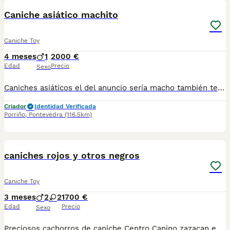
Caniche asiático machito
Caniche Toy
4 meses
1
2000 €
Edad
Precio
Sexo
Caniches asiáticos el del anuncio sería macho también tenemos hembras .. Más información por WhatsApp 687482079
Criador
Identidad Verificada
Porriño
,
Pontevedra
(116.5km)
5
caniches rojos y otros negros
Caniche Toy
3 meses
2
2
1700 €
Edad
Precio
Sexo
Preciosos cachorros de caniche Centro Canino zazacan es mucho más que un centro de cría , es una familia comprometida con el bienestar animal y la cría responsable, por ello todos nuestros bebés nacen y se crían en nuestras instalaciones , asegurando así un correcto desarrollo y una magnífica socialización, consiguiendo en cada ejemplar un carácter juguetón y extrovertido algo primordial para su adaptación como un miembro más en tu familia . Se entregan con sus correspondientes vacunas a la edad de cada cachorro, desparasitación, microchip implantado y carnet de primo vacunación. Garantía congénita y vírica por contrato. Nuestros cachorros son nacionales y criados en ambiente familiar. Nos avala la seriedad y profesionalidad. Estamos muy comprometidos con el bienestar animal, por ello cada cachorro recibe cuidados personalizados y supervisión constante, asegurando su bienestar y felicidad desde el primer día. Hacemos envíos a toda España con empresa de transporte privado, proporcionando un viaje confortable y ofreciendo las atenciones necesarias a nuestros bebés . Se puede ver sin compromiso con cita previa. Si quieres más información no dudes en contactar con nosotros 622220217 precio desde 1700