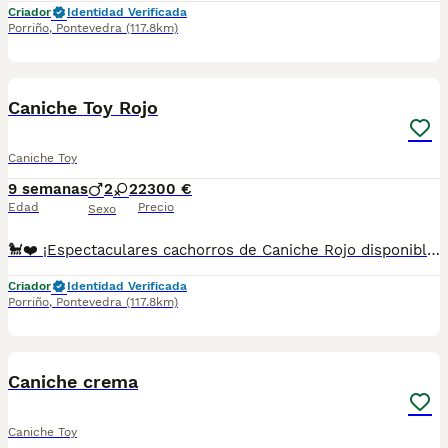
Criador
Identidad Verificada
Porriño
,
Pontevedra
(117.8km)
1
Caniche Toy Rojo
Caniche Toy
9 semanas
2
2
2300 €
Edad
Precio
Sexo
🐩❤️ ¡Espectaculares cachorros de Caniche Rojo disponibles! 🐾✨ Destacan por su precioso pelaje rojo, su gran inteligencia y su carácter dulce y juguetón. Son muy sociables, cariñosos y perfectos para disfrutar de la vida en familia. 🏡🥰 🌟 Criados con mucho cariño y atención. ✅ Se entregan con la edad adecuada. ✅ Desparasitados y con la documentación correspondiente según su edad. 📸 Fotos y vídeos disponibles sin compromiso. 📲 **Más información:** 687482079 📍 Galicia, Madrid, Valencia, Barcelona, Sevilla, Almería, Pamplona.
Criador
Identidad Verificada
Porriño
,
Pontevedra
(117.8km)
1
Caniche crema
Caniche Toy