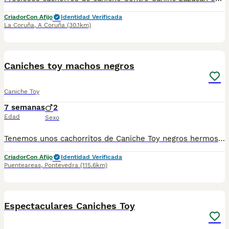
Criador
Con Afijo
Identidad Verificada
La Coruña
,
A Coruña
(30.1km)
3
1
Caniches toy machos negros
Caniche Toy
7 semanas
2
Edad
Sexo
Tenemos unos cachorritos de Caniche Toy negros hermosos. Son hijos de Collete y Kristof ; como ambos miden 25,5 cm, estamos seguros de que los bebés también van a ser pequeñitos, ¡ideales para darles mucho amor! ¿Cómo trabajamos? Para nosotros, lo primero es la salud. Por eso, tanto el papá como la mamá tienen su pedigree y certificado de ADN. Además, están testeados para asegurar que estén libres de las 5 enfermedades hereditarias más comunes en la raza. Así, te llevas a casa a un perrito sano, con la tranquilidad de que no va a sufrir esas complicaciones. Crecen con nosotros, ¡como uno más de la familia! Desde que nacen, los cachorros están aquí en casita. Se acostumbran a todo: nuestras conversaciones, las risas, la tele prendida y los ruidos de los electrodomésticos. Esa estimulación desde chiquititos es clave para que, cuando lleguen a tu hogar, sean unos perritos tranquilos, equilibrados y que se adapten de una. ¿Qué te entregamos con tu cachorro? Queremos que todo esté clarito y bien hecho: Sus vacunas al día. Desparasitaciones constantes . Su pasaporte europeo y microchip listo. Una revisión veterinaria completa: revisamos desde su corazoncito y pulmones, hasta su vista y oídos para que todo esté perfecto. ¿Quieres conocerlos? Nos encanta que vengas a verlos, pero como debemos cuidar mucho su salud, todo es con cita previa. Hasta que tengan su primera vacuna, puedes verlos sin problema, pero preferimos no tocarlos para evitar cualquier riesgo. Mientras tanto, te vamos mandando fotitos y videos cada semana para que no te pierdas ni un detalle de cómo van creciendo. Reserva y precio Si te animas y quieres apartar a tu nuevo mejor amigo, pedimos una señal de 500€ que, por supuesto, se descuenta del precio final. Crianza con todo el cariño y responsabilidad Todo lo hacemos de forma profesional. Contamos con núcleo zoológico y afijo oficial, siguiendo todas las normas para que cada uno de nuestros pequeñitos crezca en el mejor ambiente posible y reciba la atención que se merece. https://cottonkisskennel.com/
Criador
Con Afijo
Identidad Verificada
Puenteareas
,
Pontevedra
(115.6km)
7
Espectaculares Caniches Toy