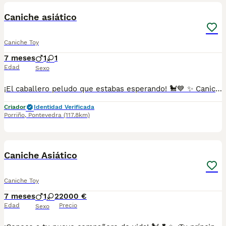
Caniche asiático
Caniche Toy
7 meses
1
1
Edad
Sexo
¡El caballero peludo que estabas esperando! 🐩💙 ✨ Caniche macho — elegancia, energía y amor en un solo corazón ✨ Este encantador caniche macho de tamaño estándar está buscando un hogar donde compartir su lealtad, alegría y ternura sin límites. Con su pelaje esponjoso y su carácter encantador, será el compañero perfecto para cualquier aventura. Características: 🐾 Alegre, activo y siempre listo para jugar. 🐾 Inteligente y obediente, fácil de entrenar y muy receptivo. 🐾 Amoroso y fiel, ¡te seguirá a donde vayas! 🐾 Ideal para hogares con niños o mascotas, gracias a su carácter sociable. Este príncipe de cuatro patas está listo para robarte el corazón y convertirse en parte de tu historia. 🐶💙 Galicia, Madrid, Valencia, Barcelona, Sevilla, Almería, Pamplona. 687482079
Criador
Identidad Verificada
Porriño
,
Pontevedra
(117.8km)
1
Caniche Asiático
Caniche Toy
7 meses
1
2
2000 €
Edad
Precio
Sexo