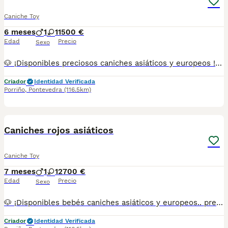
Caniche Toy
6 meses
1
1
1500 €
Edad
Precio
Sexo
🐶 ¡Disponibles preciosos caniches asiáticos y europeos ! 🐶✨ Tenemos varios en colores rojos pimentón blancos crema apricot y negro. Se entregan con todo al día (vacunas y desparasitaciones chip y pasaporte) criados en ambiente familiar, con mucho cariño. Disponibles machos y hembras. 📍 Somos de Galicia, pero realizamos entregas en cualquier provincia. 💕 Háblame al 687 482 079 y te enseño lo que tenemos disponible. El precio puede variar según color y sexo
Criador
Identidad Verificada
Porriño
,
Pontevedra
(116.5km)
1
Caniches rojos asiáticos
Caniche Toy
7 meses
1
1
2700 €
Edad
Precio
Sexo
🐶 ¡Disponibles bebés caniches asiáticos y europeos.. preguntar disponibilidad Tenemos varios en colores para entregar ya y para reservar. Se entregan con todo al día (vacunas y desparasitaciones chip y pasaporte) criados en ambiente familiar, con mucho cariño. Disponibles machos y hembras. 📍 Somos de Galicia, pero realizamos entregas en cualquier provincia. 💕 Háblame al 687 482 079 y te enseño lo que tenemos disponible. El precio puede variar según color y sexo
Criador
Identidad Verificada