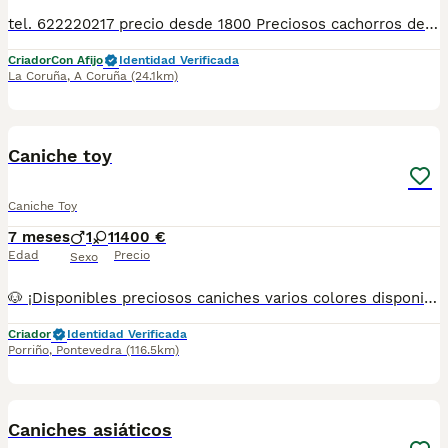
tel. 622220217 precio desde 1800 Preciosos cachorros de caniche Centro Canino zazacan es mucho más que un centro de cría , es una familia comprometida con el bienestar animal y la cría responsable, por ello todos nuestros bebés nacen y se crían en nuestras instalaciones , asegurando así un correcto desarrollo y una magnífica socialización, consiguiendo en cada ejemplar un carácter juguetón y extrovertido algo primordial para su adaptación como un miembro más en tu familia . Se entregan con sus correspondientes vacunas a la edad de cada cachorro, desparasitación, microchip implantado y carnet de primo vacunación. Garantía congénita y vírica por contrato. Nuestros cachorros son nacionales y criados en ambiente familiar. Nos avala la seriedad y profesionalidad. Estamos muy comprometidos con el bienestar animal, por ello cada cachorro recibe cuidados personalizados y supervisión constante, asegurando su bienestar y felicidad desde el primer día. Hacemos envíos a toda España con empresa de transporte privado, proporcionando un viaje confortable y ofreciendo las atenciones necesarias a nuestros bebés . Se puede ver sin compromiso con cita previa. Si quieres más información no dudes en contactar con nosotros Mostrar número de teléfono 622220217
Criador
Con Afijo
Identidad Verificada
La Coruña
,
A Coruña
(24.1km)
1
Caniche toy
Caniche Toy
7 meses
1
1
1400 €
Edad
Precio
Sexo
🐶 ¡Disponibles preciosos caniches varios colores disponibles pregunta y te enseñamos ! Tenemos varios en colores blanco crema apricot rojo pimentón y negro. Se entregan con todo al día (vacunas y desparasitaciones chip y pasaporte) criados en ambiente familiar, con mucho cariño. Disponibles machos y hembras. 📍 Somos de Galicia, pero realizamos entregas en cualquier provincia. 💕 Háblame al 687 482 079 y te enseño lo que tenemos disponible. El precio puede variar según color y sexo
Criador
Identidad Verificada
Porriño
,
Pontevedra
(116.5km)
1
Caniches asiáticos