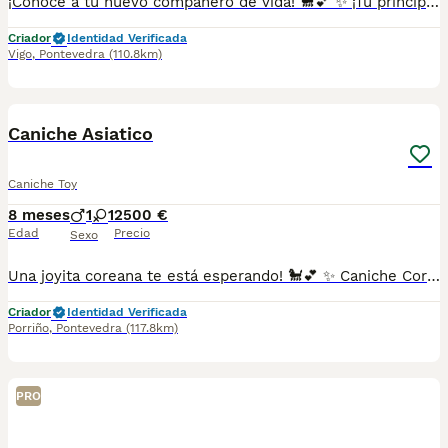
¡Conoce a tu nuevo compañero de vida! 🐩💕 ✨ ¡Tu príncipe o princesa está aquí! ✨ Este encantador Caniche Coreano está listo para llenar tu hogar de ternura, alegría y una buena dosis de diversión. Con su pelaje suave y esponjoso y su personalidad llena de encanto, se convertirá en tu nuevo mejor amigo. Características: 🌟 Pequeño y elegante, con un carácter amable y juguetón. 🌟 Extremadamente cariñoso, ¡te hará sentir especial todos los días! 🌟 Inteligente y fácil de entrenar, ideal para actividades divertidas y juegos. 🌟 Perfecto para todo tipo de hogar, ¡se adapta a cualquier espacio! Este precioso Caniche Coreano está esperando por ti para compartir amor, risas y momentos especiales. 🐶💖 Contáctanos ahora para saber más y darle la bienvenida a tu nuevo mejor amigo. ¡No dejes que se escape esta oportunidad única! 🌸 Galicia, Madrid, Valencia, Barcelona, Sevilla, Almería, Pamplona. 687482079
Criador
Identidad Verificada
Vigo
,
Pontevedra
(110.8km)
1
Caniche Asiatico
Caniche Toy
8 meses
1
1
2500 €
Edad
Precio
Sexo
Una joyita coreana te está esperando! 🐩💕 ✨ Caniche Coreano hembra — delicadeza, estilo y mucho amor en un solo corazoncito ✨ Esta adorable Caniche Coreano hembra es el sueño hecho realidad para cualquier amante de los perritos: elegante, mimosa y con un carácter encantador que enamora al instante. Su tamaño pequeño y su carita tierna la hacen simplemente irresistible. Características: 🎀 Súper dulce, cariñosa y siempre buscando estar cerquita de ti. 🎀 Inteligente y atenta, aprende con facilidad y se adapta rápido. 🎀 Pelaje sedoso y estilo único que la hace lucir como una muñequita. 🎀 Ideal para espacios pequeños, ¡y perfecta para dar mucho amor! No dejes pasar la oportunidad de llevarte a esta pequeña princesa a casa. 💖 Contáctanos para más información. ¡Ella ya está lista para llenar tu vida de mimos, patitas suaves y compañía fiel! 🐾🌸 Galicia, Madrid, Valencia, Barcelona, Sevilla, Almería, Pamplona. 687482079
Criador
Identidad Verificada
Porriño
,
Pontevedra
(117.8km)
PRO