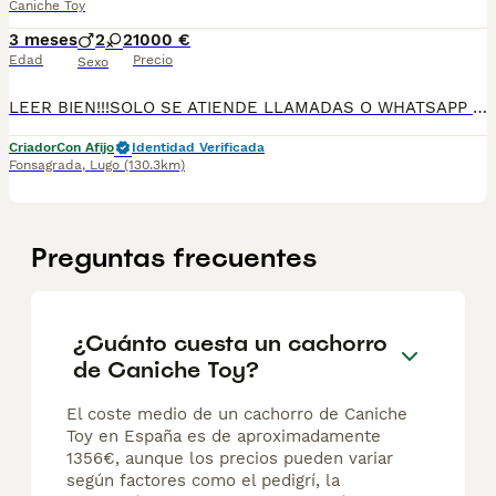
Caniche Toy
3 meses
2
2
1000 €
Edad
Precio
Sexo
LEER BIEN!!!SOLO SE ATIENDE LLAMADAS O WHATSAPP DIRECTAMENTE 34 604 85 57 03 Espectaculares cachorritos DE VARIAS CAMADAS LINEA EUROPEA,50% ASIÁTICA, 100% ASIÁTICA CANICHES(TOY;TEA CUP/MICRO TOY,ENANOS,ENANOS-TOY.FOTOS REALEA DE CACHORTOS DISPONEBLES(HAY MAS CAMADAS),a los interesados se envían más fotos/videos. Criados en ambiente familiar. Contrato de compraventa con garantía vírica y genética, cartilla veterinaria o pasaporte de vacunaciones y desparasitaciones pertinentes y propias de la edad. Entrega en mano o envio con empresa especializada.LUGO,MADRID,ALICANTE-Posibilidad de llevarlos personalmente. PRECIO REALES DESDE 1000 HASTA 2500 ,DEPENDIENDO DE LINEA;COLOR DE CAPA;SEXO DEL CACHORRO. 34604855703
Criador
Con Afijo
Identidad Verificada
Fonsagrada
,
Lugo
(130.3km)
Preguntas frecuentes
¿Cuánto cuesta un cachorro
de Caniche Toy?
El coste medio de un cachorro de Caniche
Toy en España es de aproximadamente
1356€, aunque los precios pueden variar
según factores como el pedigrí, la