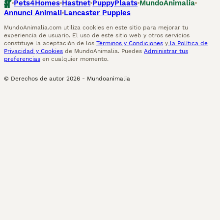
Pets4Homes
Hastnet
PuppyPlaats
MundoAnimalia
Annunci Animali
Lancaster Puppies
MundoAnimalia.com utiliza cookies en este sitio para mejorar tu
experiencia de usuario. El uso de este sitio web y otros servicios
constituye la aceptación de los
Términos y Condiciones
y
la Política de
Privacidad y Cookies
de MundoAnimalia. Puedes
Administrar tus
preferencias
en cualquier momento.
© Derechos de autor
2026
-
Mundoanimalia