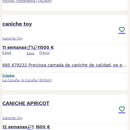
Porriño
,
Pontevedra
(116.5km)
1
caniche toy
Caniche Toy
11 semanas
1
1
1500 €
Edad
Precio
Sexo
685 679232 Preciosa camada de caniche de calidad, se entregan con minimo de dos meses y medio de edad y sus vacunas correspondientes, desparasitados interna y externamente, pasaporte y microchip, contrato de garantia de salud. preferiblemente recogida en mano pero también podemos entregar en toda España mediante transporte de alta calidad preparado para animales y con chofer particular con posibilidad de pago contra reembolso Llámanos o háblanos por whats app, Teléfono 685 679 232
Criador
La Coruña
,
A Coruña
(30.1km)
1
CANICHE APRICOT
Caniche Toy
12 semanas
1
1600 €