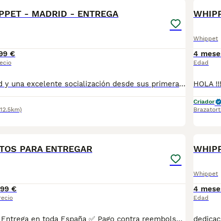
PET - MADRID - ENTREGA
WHIP
Whippet
99 €
4 mese
ecio
Edad
dedicación, salud y una excelente socialización desde sus primeras semanas de vida, estaremos encantados de ayudarte. 🚚 Realizamos entregas en toda España, con especial frecuencia en **Andalucía**: Sevilla, Málaga, Cádiz, Córdoba, Granada, Jaén, Huelva y Almería. También entregamos habitualmente en Marbella, Jerez de la Frontera, Estepona, Fuengirola, Benalmádena, Mijas, Dos Hermanas y cualquier punto de España **Entrega 100% a contrarreembolso.** No tendrás que adelantar el importe del cachorro. Lo recibirás en la puerta de tu casa mediante transporte especializado y podrás comprobar que todo está correcto antes de realizar el pago ✅ Vacunados y desparasitados según su edad. ✅ Con microchip, cartilla veterinaria y documentación al día. ✅ Revisados veterinariamente antes de salir de nuestras instalaciones. ✅ Procedentes de excelentes líneas, seleccionadas por salud, carácter y morfología. ✅ Perfectamente socializados y acostumbrados al contacto diario con personas. ✅ Iniciados en el aprendizaje para hacer sus necesidades sobre empapador, facilitando su adaptación al nuevo hogar. ✅ Con asesoramiento personalizado antes y después de la entrega. Nuestro objetivo no es vender un cachorro más. Queremos que cada familia reciba un compañero sano, equilibrado y criado con el máximo cuidado desde el primer día. 📩 Si deseas fotografías, vídeos o más información, escríbenos por privado. Estaremos encantados de ayudarte a encontrar el compañero perfecto670864332
Criador
112.5km)
Brazatort
1
STOS PARA ENTREGAR
WHIPP
Whippet
99 €
4 mese
recio
Edad
DISPONIBLES ✅ Entrega en toda España ✅ Pago contra reembolso ✅ Microchip implantado ✅ Cartilla sanitaria oficial ✅ Vacunaciones al día según edad ✅ Desparasitaciones internas y externas ✅ Cachorros completamente socializados ✅ Iniciados a hacer sus necesidades en empapadores ✅ Padres equilibrados, sanos y con excelente carácter Nuestros cachorros crecen en un entorno familiar, recibiendo atención diaria para garantizar un desarrollo físico y emocional excepcional. atiendo -- 67.0864.332 Seriedad, confianza y atención personalizada durante todo el proceso. ¡Consúlta sin compromiso!