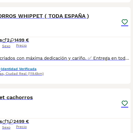
1
RROS WHIPPET ( TODA ESPAÑA )
s
2
1
499 €
Precio
Sexo
BEBES criados con máxima dedicación y cariño. ✅ Entrega en toda España ✅ Pago contra reembolso ✅ Microchip implantado ✅ Cartilla sanitaria oficial ✅ Vacunaciones al día según edad ✅ Desparasitaciones internas y externas ✅ Cachorros completamente socializados ✅ Iniciados a hacer sus necesidades en empapadores ✅ Padres equilibrados, sanos y con excelente carácter Nuestros cachorros crecen en un entorno familiar, recibiendo atención diaria para garantizar un desarrollo físico y emocional excepcional. atiendo -- 67.0864.332 Seriedad, confianza y atención personalizada durante todo el proceso. ¡Consúlta sin compromiso!
Identidad Verificada
as
,
Ciudad Real
(119.6km)
1
et cachorros
s
1
2
499 €
Precio
Sexo