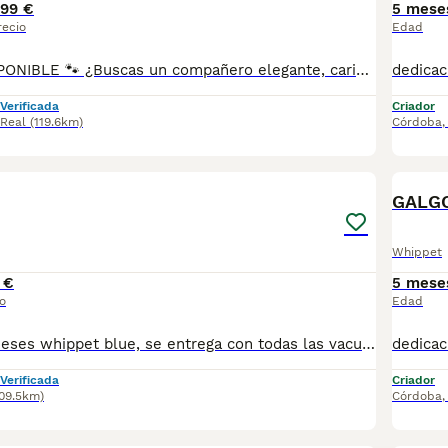
99 €
5 mese
recio
Edad
🐾 WHIPPET DISPONIBLE 🐾 ¿Buscas un compañero elegante, cariñoso y equilibrado? Disponemos de preciosos cachorros Whippet criados con máxima dedicación y cariño. ✅ Entrega en toda España ✅ Pago contra reembolso ✅ Microchip implantado ✅ Cartilla sanitaria oficial ✅ Vacunaciones al día según edad ✅ Desparasitaciones internas y externas ✅ Cachorros completamente socializados ✅ Iniciados a hacer sus necesidades en empapadores ✅ Padres equilibrados, sanos y con excelente carácter Nuestros cachorros crecen en un entorno familiar, recibiendo atención diaria para garantizar un desarrollo físico y emocional excepcional. atiendo -- 67.0864.332
Verificada
Criador
 Real
(119.6km)
Córdoba
3
GALGO
Whippet
 €
5 mese
o
Edad
Cachorro de 6 meses whippet blue, se entrega con todas las vacunas puestas, microchip, rabia y pasaporte, se puede enviar pero prefiero entregar en mano, más información llamar o whasap al 687705959
Verificada
Criador
109.5km)
Córdoba
1