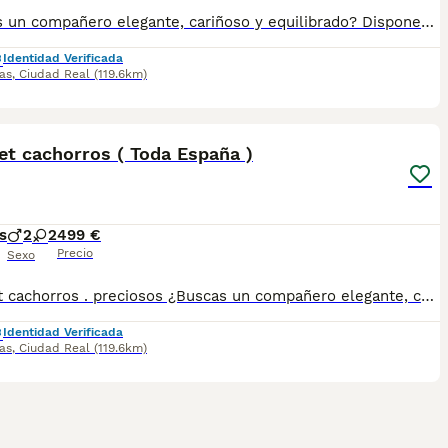
¿Buscas un compañero elegante, cariñoso y equilibrado? Disponemos de preciosos cachorros Whippet criados con máxima dedicación y cariño. ✅ Entrega en toda España ✅ Pago contra reembolso ✅ Microchip implantado ✅ Cartilla sanitaria oficial ✅ Vacunaciones al día según edad ✅ Desparasitaciones internas y externas ✅ Cachorros completamente socializados ✅ Iniciados a hacer sus necesidades en empapadores ✅ Padres equilibrados, sanos y con excelente carácter Nuestros cachorros crecen en un entorno familiar, recibiendo atención diaria para garantizar un desarrollo físico y emocional excepcional. atiendo -- 67.0864.332 Seriedad, confianza y atención personalizada durante todo el proceso. ¡Consúlta sin compromiso! ...
Identidad Verificada
as
,
Ciudad Real
(119.6km)
1
et cachorros ( Toda España )
s
2
2
499 €
Precio
Sexo
whippet cachorros . preciosos ¿Buscas un compañero elegante, cariñoso y equilibrado? Disponemos de preciosos cachorros Whippet criados con máxima dedicación y cariño. ✅ Entrega en toda España ✅ Pago contra reembolso ✅ Microchip implantado ✅ Cartilla sanitaria oficial ✅ Vacunaciones al día según edad ✅ Desparasitaciones internas y externas ✅ Cachorros completamente socializados ✅ Iniciados a hacer sus necesidades en empapadores ✅ Padres equilibrados, sanos y con excelente carácter Nuestros cachorros crecen en un entorno familiar, recibiendo atención diaria para garantizar un desarrollo físico y emocional excepcional. atiendo -- 67.0864.332 Seriedad, confianza y atención personalizada durante todo el proceso. ¡Consúlta sin compromiso!
Identidad Verificada
as
,
Ciudad Real
(119.6km)