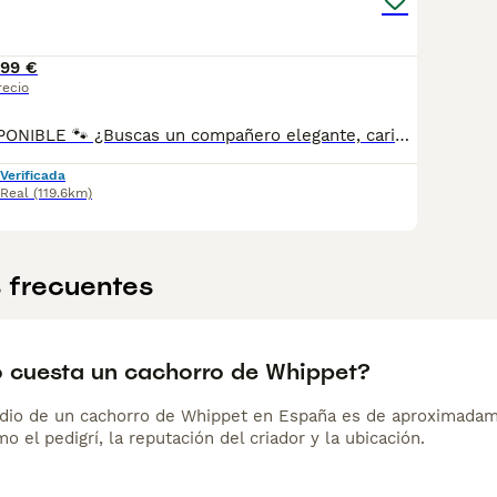
99 €
recio
🐾 WHIPPET DISPONIBLE 🐾 ¿Buscas un compañero elegante, cariñoso y equilibrado? Disponemos de preciosos cachorros Whippet criados con máxima dedicación y cariño. ✅ Entrega en toda España ✅ Pago contra reembolso ✅ Microchip implantado ✅ Cartilla sanitaria oficial ✅ Vacunaciones al día según edad ✅ Desparasitaciones internas y externas ✅ Cachorros completamente socializados ✅ Iniciados a hacer sus necesidades en empapadores ✅ Padres equilibrados, sanos y con excelente carácter Nuestros cachorros crecen en un entorno familiar, recibiendo atención diaria para garantizar un desarrollo físico y emocional excepcional. atiendo -- 67.0864.332 Seriedad, confianza y atención personalizada durante todo el proceso. ¡Consúlta sin compromiso!
Verificada
 Real
(119.6km)
 frecuentes
 cuesta un cachorro de Whippet?
dio de un cachorro de Whippet en España es de aproximadam
o el pedigrí, la reputación del criador y la ubicación.