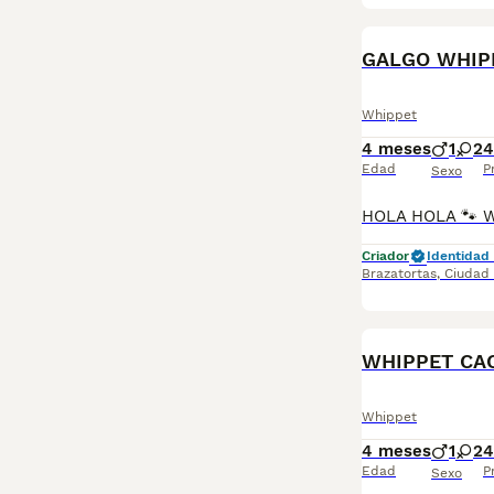
GALGO WHIP
Whippet
4 meses
1
2
4
Edad
P
Sexo
Criador
Identidad 
Brazatortas
,
Ciudad
WHIPPET CA
Whippet
4 meses
1
2
4
Edad
P
Sexo