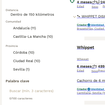
4 meses
1
2
4
Edad
P
Sexo
Distancia
Comunidad
Criador
Identidad 
Andalucía (11)
Brazatortas
,
Ciudad
Castilla-La Mancha (10)
Provincia
Whippet
Córdoba (10)
Whippet
Ciudad Real (10)
6 meses
1
499
Sevilla (1)
Edad
Preci
Sexo
Palabra clave
Criador
Identidad 
Cantillana
,
Sevilla
(
0/100 caracteres