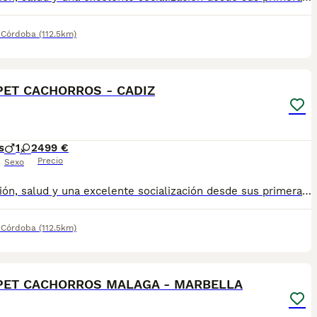
,
Córdoba
(112.5km)
1
ET CACHORROS - CADIZ
s
1
2
499 €
Precio
Sexo
dedicación, salud y una excelente socialización desde sus primeras semanas de vida, estaremos encantados de ayudarte. 🚚 Realizamos entregas en toda España, con especial frecuencia en **Andalucía**: Sevilla, Málaga, Cádiz, Córdoba, Granada, Jaén, Huelva y Almería. También entregamos habitualmente en Marbella, Jerez de la Frontera, Estepona, Fuengirola, Benalmádena, Mijas, Dos Hermanas y cualquier punto de España. **Entrega 100% a contrarreembolso.** No tendrás que adelantar el importe del cachorro. Lo recibirás en la puerta de tu casa mediante transporte especializado y podrás comprobar que todo está correcto antes de realizar el pago. ✅ Vacunados y desparasitados según su edad. ✅ Con microchip, cartilla veterinaria y documentación al día. ✅ Revisados veterinariamente antes de salir de nuestras instalaciones. ✅ Procedentes de excelentes líneas, seleccionadas por salud, carácter y morfología. ✅ Perfectamente socializados y acostumbrados al contacto diario con personas. ✅ Iniciados en el aprendizaje para hacer sus necesidades sobre empapador, facilitando su adaptación al nuevo hogar. ✅ Con asesoramiento personalizado Nuestro objetivo no es vender un cachorro más. Queremos que cada familia reciba un compañero sano, equilibrado y criado con el máximo cuidado desde el primer día. 📩 Si deseas fotografías, vídeos o más información, escríbenos por privado. Estaremos encantados de ayudarte a encontrar el compañero perfecto670864332
,
Córdoba
(112.5km)
1
PET CACHORROS MALAGA - MARBELLA