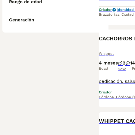
Rango de edad
Criador
Identidad 
Brazatortas
,
Ciudad
Generación
Whippet
4 meses
2
1
4
Edad
P
Sexo
Criador
Córdoba
,
Córdoba
(
WHIPPET CA