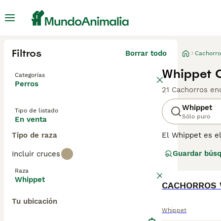
Filtros
Borrar todo
Cachorro
Whippet C
Categorías
Perros
21 Cachorros en
Whippet
Tipo de listado
Sólo puro
En venta
Tipo de raza
El Whippet es e
los años, estos
Guardar bús
Incluir cruces
muchas personas
que puede alcanz
Raza
Whippet
Lee nuestra
CACHORROS 
pág
Tu ubicación
Whippet