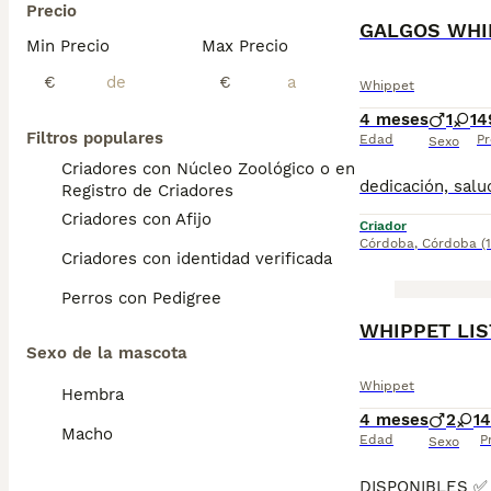
Precio
GALGOS WHIP
Min Precio
Max Precio
€
€
Whippet
4 meses
1
1
4
Filtros populares
Edad
Pr
Sexo
Criadores con Núcleo Zoológico o en el
Registro de Criadores
Criadores con Afijo
Criador
Córdoba
,
Córdoba
(
Criadores con identidad verificada
Perros con Pedigree
WHIPPET LI
Sexo de la mascota
Whippet
Hembra
4 meses
2
1
4
Macho
Edad
P
Sexo