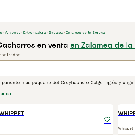
s
Whippet
Extremadura
Badajoz
Zalamea de la Serena
achorros en venta
en Zalamea de la
contrados
l pariente más pequeño del Greyhound o Galgo Inglés y origin
 elegantes perros han demostrado ser extremadamente buenos 
queda
 en todo el país. El Whippet, también conocido como "Snap Do
1
ar los 90 kilómetros por hora a toda velocidad, lo que signif
WHIPPET
ina de consejos de compra de Whippet
para obtener informaci
WHIPP
Whippet