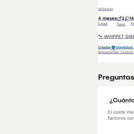
Whippet
4 meses
2
1
4
Edad
P
Sexo
Criador
Identidad 
Brazatortas
,
Ciudad
Preguntas
¿Cuánto
El coste me
factores com