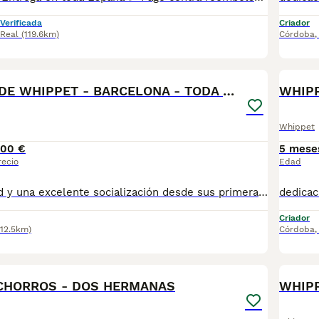
Verificada
Criador
 Real
(119.6km)
Córdoba
4
CACHORROS DE WHIPPET - BARCELONA - TODA ESPAÑA
WHIPP
Whippet
00 €
5 mese
recio
Edad
dedicación, salud y una excelente socialización desde sus primeras semanas de vida, estaremos encantados de ayudarte. 🚚 Realizamos entregas en toda España, con especial frecuencia en **Andalucía**: Sevilla, Málaga, Cádiz, Córdoba, Granada, Jaén, Huelva y Almería. También entregamos habitualmente en Marbella, Jerez de la Frontera, Estepona, Fuengirola, Benalmádena, Mijas, Dos Hermanas y cualquier punto de España. **Entrega 100% a contrarreembolso.** No tendrás que adelantar el importe del cachorro. Lo recibirás en la puerta de tu casa mediante transporte especializado y podrás comprobar que todo está correcto antes de realizar el pago. Nuestros cachorros se entregan: ✅ Vacunados y desparasitados según su edad. ✅ Con microchip, cartilla veterinaria y documentación al día. ✅ Revisados veterinariamente antes de salir de nuestras instalaciones. ✅ Procedentes de excelentes líneas, seleccionadas por salud, carácter y morfología. ✅ Perfectamente socializados y acostumbrados al contacto diario con personas. ✅ Iniciados en el aprendizaje para hacer sus necesidades sobre empapador, facilitando su adaptación al nuevo hogar. ✅ Con asesoramiento personalizado antes y después Nuestro objetivo no es vender un cachorro más. Queremos que cada familia reciba un compañero sano, equilibrado y criado con el máximo cuidado desde el primer día. 📩 Si deseas fotografías, vídeos o más información, escríbenos por privado. Estaremos encantados de ayudarte a encontrar el compañero perfecto670864332
Criador
112.5km)
Córdoba
1
CHORROS - DOS HERMANAS
WHIP