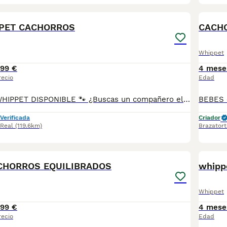
1
PET CACHORROS
CACHO
Whippet
99 €
4 mese
recio
Edad
HOLA HOLA 🐾 WHIPPET DISPONIBLE 🐾 ¿Buscas un compañero elegante, cariñoso y equilibrado? Disponemos de preciosos cachorros Whippet criados con máxima dedicación y cariño. ✅ Entrega en toda España ✅ Pago contra reembolso ✅ Microchip implantado ✅ Cartilla sanitaria oficial ✅ Vacunaciones al día según edad ✅ Desparasitaciones internas y externas ✅ Cachorros completamente socializados ✅ Iniciados a hacer sus necesidades en empapadores ✅ Padres equilibrados, sanos y con excelente carácter Nuestros cachorros crecen en un entorno familiar, recibiendo atención diaria para garantizar un desarrollo físico y emocional excepcional. atiendo -- 67.0864.332 Seriedad, confianza y atención personalizada durante todo el proceso. ¡Consúlta sin compromiso!
Verificada
Criador
 Real
(119.6km)
Brazatort
1
CHORROS EQUILIBRADOS
whipp
Whippet
99 €
4 mese
recio
Edad