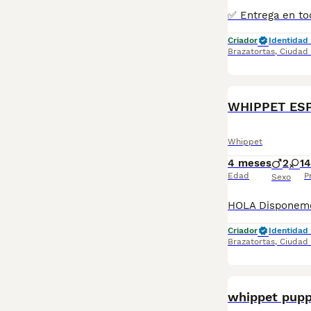
Criador
Identidad 
Brazatortas
,
Ciudad
WHIPPET ES
Whippet
4 meses
2
1
4
Edad
P
Sexo
Criador
Identidad 
Brazatortas
,
Ciudad
whippet pup