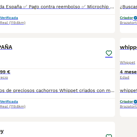
✅ Entrega en toda España ✅ Pago contra reembolso ✅ Microchip implantado ✅ Cartilla sanitaria oficial ✅ Vacunaciones al día según edad ✅ Desparasitaciones internas y externas ✅ Cachorros completamente socializados ✅ Iniciados a hacer sus necesidades en empapadores ✅ Padres equilibrados, sanos y con excelente carácter Nuestros cachorros crecen en un entorno familiar, recibiendo atención diaria para garantizar un desarrollo físico y emocional excepcional. atiendo -- 67.0864.332 Seriedad, confianza y atención personalizada durante todo el proceso. ¡Consúlta sin compromiso!
Verificada
Criador
 Real
(119.6km)
Brazatort
1
PAÑA
whipp
Whippet
99 €
4 mese
recio
Edad
HOLA Disponemos de preciosos cachorros Whippet criados con máxima dedicación y cariño. ✅ Entrega en toda España ✅ Pago contra reembolso ✅ Microchip implantado ✅ Cartilla sanitaria oficial ✅ Vacunaciones al día según edad ✅ Desparasitaciones internas y externas ✅ Cachorros completamente socializados ✅ Iniciados a hacer sus necesidades en empapadores ✅ Padres equilibrados, sanos y con excelente carácter Nuestros cachorros crecen en un entorno familiar, recibiendo atención diaria para garantizar un desarrollo físico y emocional excepcional. atiendo -- 67.0864.332 Seriedad, confianza y atención personalizada durante todo el proceso. ¡Consúlta sin compromiso!
Verificada
Criador
 Real
(119.6km)
Brazatort
1
py