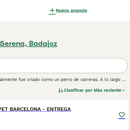
Nuevo anuncio
 Serena, Badajoz
almente fue criado como un perro de carreras. A lo largo de
en su trabajo y se han convertido en los favoritos de
Clasificar por
Más reciente
g", puede correr muy rápido, y hay registros que indican
2
ica que es un excelente perro de carreras.
ón sobre esta raza de perro.
ET BARCELONA - ENTREGA