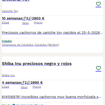
Caniche Toy
10 semanas
3
2
800 €
Edad
Precio
Sexo
Preciosos cachorros de caniche toy nacidos el 25-5-2026. 3 machos apricot y 2 hembras negras. Criados en ambiente familiar. Se entregan desparasitados, vacunado y cartilla veterinaria. Se pueden enviar a partir de los 60 dias. Se atiende whashapp y llamadas 606253771.
Criador
Villanueva de Córdoba
,
Córdoba
(96.5km)
7
Shiba Inu preciosos negro y rojos
Shiba Inu
4 semanas
2
2
890 €
Edad
Precio
Sexo
614156976) increíbles cachorros muy buena morfología se entregan con su documentación cartilla sanitaria con vacunas al día desparasitaciones internas y externas y contrato de compra y venta con su garantías víricas y genéticas somos un criadero familiar todos nuestros cachorros son criados con mucho mimo dedicación y cariño por lo cual pedimos que vallan a buenas familia y conscientes de qué es un compañero de vida que llegará a llenar sus casas de amor juego y vida para más información fotos videos y todo lo que necesite nos pueden contactar en el 614156976 mi nombre es Carolina le atenderemos gustosamente sin compromiso.