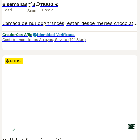
6 semanas
3
1
1000 €
Edad
Precio
Sexo
Camada de bulldog francés, están desde merles chocolates, hasta isabellas And tan. Se entregan con su vacuna correspondiente y cartilla veterinaria. Para más información preguntar por WhatsApp, el precio varía según sexo y color del cachorro. Están criados en casa. No son comprados ni traídos de ningún lado.
Criador
Con Afijo
Identidad Verificada
Castilblanco de los Arroyos
,
Sevilla
(104.8km)
BOOST
2