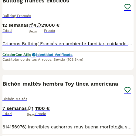
Bulldog francés exóticos
Bulldog Francés
12 semanas
4
2
1000 €
Edad
Precio
Sexo
Criamos Bulldog Francés en ambiente familiar, cuidando de cada cachorro desde su nacimiento para que llegue sano, equilibrado y lleno de cariño a su nueva familia. Nuestro objetivo es encontrar hogares responsables donde puedan ser felices toda la vida. 🐾❤️ El precio dependerá del color y sexo , para más información hablar por WhatsApp 613094048
Criador
Con Afijo
Identidad Verificada
Castilblanco de los Arroyos
,
Sevilla
(108.8km)
2
Bichón maltés hembra Toy línea americana
Bichón Maltés
7 semanas
1
1100 €
Edad
Precio
Sexo
614156976) increíbles cachorros muy buena morfología se entregan con su documentación cartilla sanitaria con vacunas al día desparasitaciones internas y externas y contrato de compra y venta con su garantías víricas y genéticas somos un criadero familiar todos nuestros cachorros son criados con mucho mimo dedicación y cariño por lo cual pedimos que vallan a buenas familia y conscientes de qué es un compañero de vida que llegará a llenar sus casas de amor juego y vida para más información fotos videos y todo lo que necesite nos pueden contactar en el 614156976 mi nombre es Carolina le atenderemos gustosamente sin compromiso.