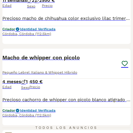
11 semanas
2
2
950 €
Edad
Precio
Sexo
Precioso macho de chihuahua color exclusivo lilac trimerle chocolate. Solo queda un macho trimerle lilac Se entrega con vacuna desparasitados y con cartilla veterinaria y contrato de compraventa criados en familia con niños y gatos . Chip incluido y IVA en el precio. Criados con mucho amor y cariño 🚨Recogida en Córdoba 🚨
Criador
Identidad Verificada
Córdoba
,
Córdoba
(112.5km)
4
1
BOOST
Macho de whipper con picolo
Pequeño Lebrel Italiano & Whippet Híbrido
4 meses
1
450 €
Edad
Precio
Sexo
Precioso cachorro de whipper con picolo blanco atigrado vacunado y desparacitados con cartilla veterinaria y contrato de compraventa recogida en Córdoba se puede enviar pero prefiero que vengan a por el el chip son 70€ más
Criador
Identidad Verificada
Córdoba
,
Córdoba
(112.5km)
TODOS LOS ANUNCIOS