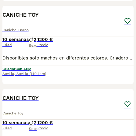
2
CANICHE TOY
Caniche Enano
10 semanas
2
1200 €
Edad
Precio
Sexo
Disponibles solo machos en diferentes colores. Criadero particular especializado en la raza. Más información 673 011 600 Posibilidad de envio a la peninsula Pvp desde 1.200€ Excelente calidad, pelaje, tamaño toy.
Criador
Con Afijo
Sevilla
,
Sevilla
(140.4km)
2
CANICHE TOY
Caniche Toy
10 semanas
2
1200 €
Edad
Precio
Sexo