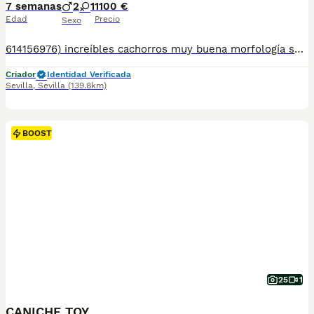
7 semanas
2
1
1100 €
Edad
Precio
Sexo
614156976) increíbles cachorros muy buena morfología se entregan con su documentación cartilla sanitaria con vacunas al día desparasitaciones internas y externas y contrato de compra y venta con su garantías víricas y genéticas somos un criadero familiar todos nuestros cachorros son criados con mucho mimo dedicación y cariño por lo cual pedimos que vallan a buenas familia y conscientes de qué es un compañero de vida que llegará a llenar sus casas de amor juego y vida para más información fotos videos y todo lo que necesite nos pueden contactar en el 614156976 mi nombre es Carolina le atenderemos gustosamente sin compromiso.
Criador
Identidad Verificada
Sevilla
,
Sevilla
(139.8km)
BOOST
25
1
CANICHE TOY