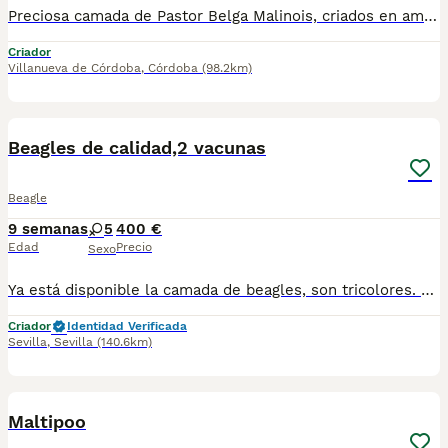
Preciosa camada de Pastor Belga Malinois, criados en ambiente familiar nacida el 25-01-26. Color negros carbonaros y marrones. 1 Hembras y 5 machos. Se entregan desparasitados, vacunados y cartilla veterinaria. Posivilidad de enviar a partir de los 60 dias. Fotos reales. Se atiende whassap y llamadas 606253771
Criador
Villanueva de Córdoba
,
Córdoba
(98.2km)
1
PRO
Beagles de calidad,2 vacunas
Beagle
9 semanas
5
400 €
Edad
Precio
Sexo
Ya está disponible la camada de beagles, son tricolores. Llevan dos vacunas y sus desparasitaciones correspondientes, así como si revisión y cartilla veterinaria. Se pueden enviar a toda España. Criados en ambiente familiar
Criador
Identidad Verificada
Sevilla
,
Sevilla
(140.6km)
2
1
BOOST
Maltipoo