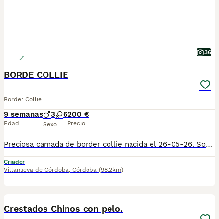
36
BORDE COLLIE
Border Collie
9 semanas
3
6
200 €
Edad
Precio
Sexo
Preciosa camada de border collie nacida el 26-05-26. Son tres machos negros y blancos, cuatro hembra negras y blancas y dos hembras merle. Criados en ambiente familiar. Las fotos son reales. Se entregan desparasitados, vacunados y cartilla veterinaria. Posivilidad de enviar a partir de los 60 dias. Se atiende whassap y llamadas 606253771
Criador
Villanueva de Córdoba
,
Córdoba
(98.2km)
7
Crestados Chinos con pelo.