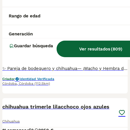
Pozoblanco
,
Córdoba
(76km)
13
1
Rango de edad
BOOST
Cruce de bodequero con chihuahua negra
Generación
Ratonero Bodeguero Andaluz & Chihuahua Híbrido
Guardar búsqueda
Ver resultados
(
809
)
3 meses
1
1
300 €
Edad
Precio
Sexo
✨ Pareja de bodequero y chihuahua— ¡Macho y Hembra disponibles! Somos un centro canino pequeño priorizamos el amor a el tema económico.Por eso lo más importante es encontrar casa a nuestros bebés que le den el amor que nosotros les damos . Ofrecemos una preciosa pareja de cachorros Pomerania enano, listos para encontrar su hogar ideal: ❣️Somos un centro canino pequeño priorizamos el amor a el tema económico.Por eso lo más importante es encontrar casa a nuestros bebés que le den el amor que nosotros les damos .El testimonio de nuestros clientes nos avalan.❣️ 🐶 Macho — color Merle 🐶 Hembra — color negro y blanco Se entregan con 2 meses de edad, con todo en regla: ✅ Vacunados y desparasitados 🩺 Revisión veterinaria grabada en vídeo antes de la entrega 🔖 Microchip no incluido en el precio 70€ más 📦 No enviamos recogida en Córdoba 💰 IVA incluido en el precio Cachorros sanos, mimados y con todo el papeleo al día. Criados con amor y mucho cuidado para que lleguen perfectos a su nuevo hogar. ¡No dejes escapar esta oportunidad! 📩 Escríbenos y te informamos sin compromiso. Web:💻 valhallaanimal.com
Criador
Identidad Verificada
Córdoba
,
Córdoba
(112.5km)
10
3
BOOST
chihuahua trimerle lilacchoco ojos azules
Chihuahua