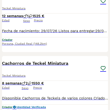
Teckel Miniatura
12 semanas
1
1
525 €
Edad
Precio
Sexo
Fecha de nacimiento: 29/07/26 Listos para entregar:29/09/26 Disponemos de 5 cámadas diferentes con un total de 26 cachorros. El precio depende del color: -Negro fuego Macho:525€ -Negro fuego Hembra:550€ -Arlequines gris plata machos:700€ -Arlequines gris plata hembras:800€ -Chocolate macho: 700€ -Chocolate hembra: 800€ -Arlequín chocolate hembra y macho: 1.200€ Los cachorros se entregan con 2 vacunas y 3 desparasitaciones, el pasaporte y el microchip.
Criador
Porzuna
,
Ciudad Real
(148.2km)
3
Cachorros de Teckel Miniatura
Teckel Miniatura
8 semanas
2
1
550 €
Edad
Precio
Sexo
Disponible Cachorros de Teckels de varios colores Criados en ambiente familiar Se entregan vacunados y desparasitados con su cartilla sanitaria y su contrato de garantía vírica y congénita Se envían a toda España con la opción de pagar contra reembolso: Madrid, Barcelona, Cádiz, Valencia, Málaga, Huelva, Huesca, Tarragona, Lleida, La Rioja, Salamanca, Lugo, Badajoz, Toledo, Segovia, Islas Baleares… Hembra roja 550€ Macho negro y fuego 550€ Macho chocolate sólido 750€ Macho arlequín plata 750€ Hembra arlequín plata 850€ Macho arlequin chocolate 850€ Hembra arlequín chocolate 950€ Teléfono de contacto 661154732
Criador
Identidad Verificada