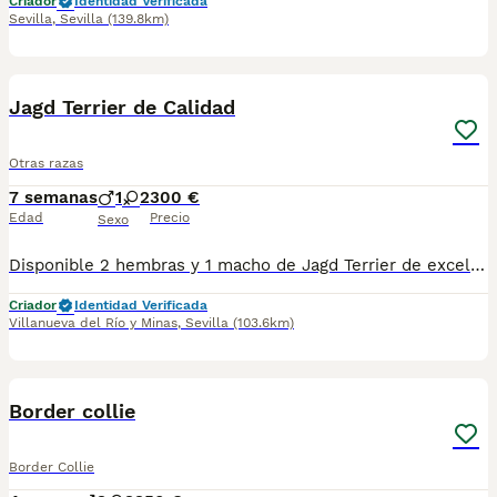
Criador
Identidad Verificada
Sevilla
,
Sevilla
(139.8km)
13
1
Jagd Terrier de Calidad
Otras razas
7 semanas
1
2
300 €
Edad
Precio
Sexo
Disponible 2 hembras y 1 macho de Jagd Terrier de excelente linea y de muy buena calidad, están listos para la entrega, hay disponibilidad de envío por la zona de Andalucía
Criador
Identidad Verificada
Villanueva del Río y Minas
,
Sevilla
(103.6km)
1
BOOST
Border collie
Border Collie