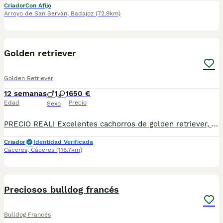
Criador
Con Afijo
Arroyo de San Serván
,
Badajoz
(72.9km)
1
1
BOOST
Golden retriever
Golden Retriever
12 semanas
1
1
650 €
Edad
Precio
Sexo
PRECIO REAL! Excelentes cachorros de golden retriever, padres con mucha calidad y de excelente genética. Se entregan vacunados, desparasitados y con cartilla veterinaria. Se hacen envíos en casa de que fuese necesario.
Criador
Identidad Verificada
Cáceres
,
Cáceres
(116.7km)
5
BOOST
Preciosos bulldog francés
Bulldog Francés