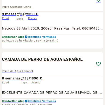
Perro Crestado Chino
9 meses
3
2
350 €
Edad
Precio
Sexo
Nacidos 28 Abril 2026. 200eur Reservas. Telef. 680191425. And we speak english 659158297. Envios a toda españa en empresas de transportes. Perros pequeños como 5kg. Pura raza, sanos, se entregan con dos meses, vacunas, desparasitados, cuidados y socializados en familia. Hipolargenicos, inteligentes, juguetones, cariñosos, alegres y felices. Criadero familiar y cria responsable con la mejor alimentacion, y cuidados veterinarios en extensos corrales de juego y ejercicio. Criamos Caniche toy, Pomeranias, Bichon maltes, Maltipoo, Crestado chino, Mastin napolitano. Envios a: Andalucía: Almería, Cádiz, Córdoba, Granada, Huelva, Jaén, Málaga, Sevilla. Aragón: Huesca, Teruel, Zaragoza. Principado de Asturias: Asturias. Cantabria: Cantabria. Castilla y León: Ávila, Burgos, León, Palencia, Salamanca, Segovia, Soria, Valladolid, Zamora. Castilla-La Mancha: Albacete, Ciudad Real, Cuenca, Guadalajara, Toledo. Cataluña: Barcelona, Girona, Lleida, Tarragona. Comunidad Valenciana: Alicante, Castellón, Valencia. Extremadura: Badajoz, Cáceres. Galicia: A Coruña, Lugo, Ourense, Pontevedra. Comunidad de Madrid:
Criador
Con Afijo
Identidad Verificada
Bollullos de la Mitación
,
Sevilla
(148.1km)
29
4
BOOST
CAMADA DE PERRO DE AGUA ESPAÑOL
Perro de Agua Español
8 semanas
3
1
800 €
Edad
Precio
Sexo
EXCELENTE CAMADA DE PERRO DE AGUA ESPAÑOL DE LÍNEA DE CAMPEONES DE BELLEZA. Disponible camada de 4 cachorros todos marrones: 3 machos y 1 hembra. Criados en ambiente familiar, con muy buen carácter y excelente morfología. Se entregan a partir del día 14 de agosto con: • Dos vacunas víricas • Chip y pasaporte europeo • Desparasitaciones al día • Pedigree Nos avalan 4 campeones de España y varios piases Se entregan con contrato de compraventa y garantía por escrito. Tf 685901957. Se envían por transportes de mascotas. si no puede venir a recogerlo SI QUERES TENER UN PERRO VERSATIL , HIPOLERGENICO , QUE NO DESPRENDE PELO , ESTA ES TU RAZA IDEAL Disponemos de núcleo Zoológico. El padre de los chorros es el negro. Ver videos de los cachorros.
Criador
Con Afijo
Identidad Verificada
Alcalá de Guadaíra
,
Sevilla
(147.1km)