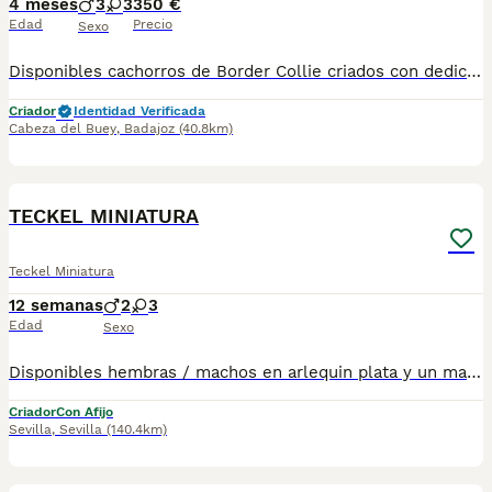
4 meses
3
3
350 €
Edad
Precio
Sexo
Disponibles cachorros de Border Collie criados con dedicación y cuidados desde el nacimiento. Muy bien socializados, acostumbrados al trato diario y con carácter equilibrado, activo y muy inteligente. Padres con buena morfología y temperamento estable, propios de la raza, destacando por su capacidad de aprendizaje y gran vínculo con su familia. Se entregan: * Desparasitados interna y externamente * Con mínimo dos vacunas * Pasaporte veterinario * Microchip * Contrato de venta y asesoramiento Raza ideal para personas activas, deporte, trabajo o compañía. Muy obedientes, atentos y fáciles de educar. Enviamos a toda España y gestionamos toda la documentación necesaria para Baleares y Canarias. Para más información, fotos o reservas, contactar por teléfono o mensaje. Solo personas responsables.
Criador
Identidad Verificada
Cabeza del Buey
,
Badajoz
(40.8km)
2
BOOST
TECKEL MINIATURA
Teckel Miniatura
12 semanas
2
3
Edad
Sexo
Disponibles hembras / machos en arlequin plata y un macho negro fuego. Se entregan con su documentación al día , posibilidad de envio a la peninsula . Más información llamadas o whatsapp 673 011 600 Macho negro fuego 550 Arlequines plata machos 790 y hembra 890€
Criador
Con Afijo
Sevilla
,
Sevilla
(140.4km)
2