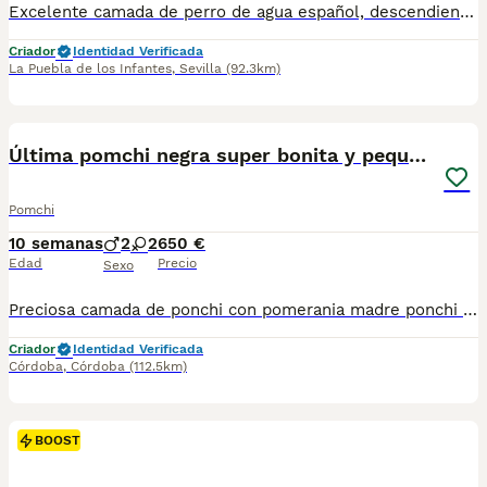
Excelente camada de perro de agua español, descendientes de las mejores líneas de sangre, súper cariñosos, y juguetones, aprenden con gran facilidad. Se entregan con dos meses de edad, vacunados, desparasitados y con su cartilla sanitaria. Para más información contacten sin compromiso. 675625832
Criador
Identidad Verificada
La Puebla de los Infantes
,
Sevilla
(92.3km)
14
1
BOOST
Última pomchi negra super bonita y pequeña
Pomchi
10 semanas
2
2
650 €
Edad
Precio
Sexo
Preciosa camada de ponchi con pomerania madre ponchi padre pomerania puro se entregan vacunados desparasitado con contacto compra-venta ⚠️microchip no incluido en el precio⚠️sería 70€ más . haz tu reserva no te quedes sin ellos de tamaño aproximado unos tres kilos de adultos se envía envío aparte del precio
Criador
Identidad Verificada
Córdoba
,
Córdoba
(112.5km)
BOOST