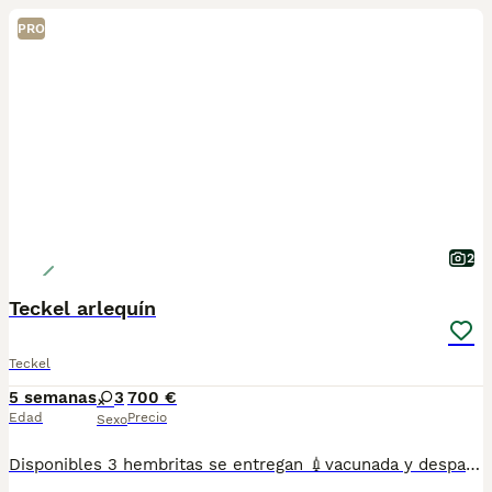
PRO
2
Teckel arlequín
Teckel
5 semanas
3
700 €
Edad
Precio
Sexo
Disponibles 3 hembritas se entregan 💉vacunada y desparasitada con su cartilla criado en ambiente familiar revisado siempre por veterinaria para más información al telf 675310029