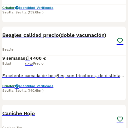
Criador
Identidad Verificada
Sevilla
,
Sevilla
(139.8km)
3
BOOST
Beagles calidad precio(doble vacunación)
Beagle
9 semanas
4
400 €
Edad
Precio
Sexo
Excelente camada de beagles, son tricolores, de distintas capas y tonalidades. Ya disponen de la segunda vacuna, por lo que llegarían mucho más protección con respecto a enfermedades. Además llevan sus desparasitaciones correspondientes, y si cartilla veterinaria. Criados en ambiente familiar, es la raza ideal para convivir con niños. Se pueden hacer envíos a toda España
Criador
Identidad Verificada
Sevilla
,
Sevilla
(140.6km)
7
BOOST
Caniche Rojo
Caniche Toy