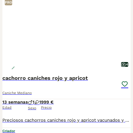
PRO
4
cachorro caniches rojo y apricot
Caniche Mediano
13 semanas
1
1
999 €
Edad
Precio
Sexo
Preciosos cachorros caniches rojo y apricot vacunados y desparasitados listos para entregar , para mas información por privado 662645023 macho 1000 hembra 1.200
Criador