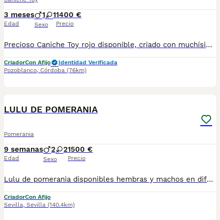
3 meses
1
1
1400 €
Edad
Precio
Sexo
Precioso Caniche Toy rojo disponible, criado con muchísimo cariño y dedicación en entorno familiar. Destaca por su intenso color rojo, su manto rizado de excelente calidad y su carácter dulce, alegre y muy inteligente, típico de la raza. Nuestros cachorros se entregan con todas las garantías: revisión veterinaria, vacunación al día, desparasitaciones correspondientes y cartilla sanitaria. Además, provienen de líneas seleccionadas, buscando siempre la mejor morfología y temperamento. Es un compañero ideal tanto para familias como para personas que buscan un perro pequeño, elegante y muy sociable. Se adapta perfectamente a la vida en casa y disfruta enormemente del contacto humano. Para más información, fotos o vídeos, no dudes en contactar. Estaremos encantados de ayudarte a encontrar a tu compañero perfecto.
Criador
Con Afijo
Identidad Verificada
Pozoblanco
,
Córdoba
(76km)
4
LULU DE POMERANIA
Pomerania
9 semanas
2
2
1500 €
Edad
Precio
Sexo
Lulu de pomerania disponibles hembras y machos en diferentes colores. Criadero particular especializado en la raza. Más información 673 011 600 Se entrega con toda la documentación al dia y garantías. Pvp desde 1.500 - 2.000 según cachorro Excelente calidad, pelaje, tamaño toy.
Criador
Con Afijo
Sevilla
,
Sevilla
(140.4km)