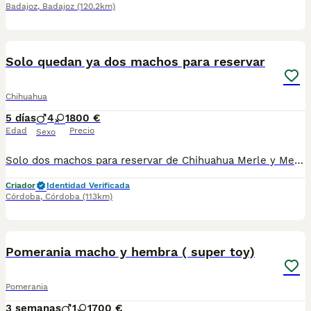
Badajoz
,
Badajoz
(120.2km)
11
2
BOOST
Solo quedan ya dos machos para reservar
Chihuahua
5 días
4
1
800 €
Edad
Precio
Sexo
Solo dos machos para reservar de Chihuahua Merle y Merle fantasma se entregan vacunados y desparacitados con contrato de compraventa y certificado de salud .compromiso de Chip( no incluido en el precio) Con chip serían 65 euros más. El envío tampoco está incluido en el precio. precios con IVA incluido
Criador
Identidad Verificada
Córdoba
,
Córdoba
(113km)
6
2
BOOST
Pomerania macho y hembra ( super toy)
Pomerania
3 semanas
1
1
700 €