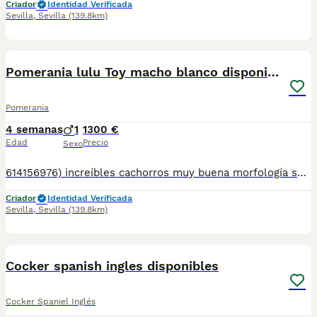
Criador
Identidad Verificada
Sevilla
,
Sevilla
(139.8km)
2
1
Pomerania lulu Toy macho blanco disponible
Pomerania
4 semanas
1
1300 €
Edad
Precio
Sexo
614156976) increíbles cachorros muy buena morfología se entregan con su documentación cartilla sanitaria con vacunas al día desparasitaciones internas y externas y contrato de compra y venta con su garantías víricas y genéticas somos un criadero familiar todos nuestros cachorros son criados con mucho mimo dedicación y cariño por lo cual pedimos que vallan a buenas familia y conscientes de qué es un compañero de vida que llegará a llenar sus casas de amor juego y vida para más información fotos videos y todo lo que necesite nos pueden contactar en el 614156976 mi nombre es Carolina le atenderemos gustosamente sin compromiso.
Criador
Identidad Verificada
Sevilla
,
Sevilla
(139.8km)
2
2
Cocker spanish ingles disponibles
Cocker Spaniel Inglés