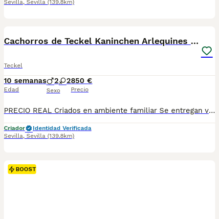
Sevilla
,
Sevilla
(139.8km)
4
Cachorros de Teckel Kaninchen Arlequines Chocolate
Teckel
10 semanas
2
2
850 €
Edad
Precio
Sexo
PRECIO REAL Criados en ambiente familiar Se entregan vacunados y desparasitados con su cartilla sanitaria y su contrato de garantía vírica y congénita Se envían a toda España con la opción de pagar contra reembolso: Madrid, Barcelona, Valencia, Salamanca, Cádiz, Huelva, Huesca, Jaén, Córdoba, Zaragoza, Castellón, Badajoz, Málaga, Almería, Lugo, Islas Baleares… Teléfono de contacto: 661154732
Criador
Identidad Verificada
Sevilla
,
Sevilla
(139.8km)
BOOST