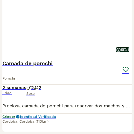
5
1
Camada de pomchi
Pomchi
2 semanas
2
2
Edad
Sexo
Preciosa camada de pomchi para reservar dos machos y dos hembras se entrega con vacuna desparasitados y con cartilla veterinaria y contrato de compraventa y certificado de salud en la entrega. Envío no incluido.(chip opcional 50€ más )
Criador
Identidad Verificada
Córdoba
,
Córdoba
(113km)