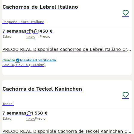
Cachorros de Lebrel Italiano
Pequeño Lebrel Italiano
7 semanas
1
1
450 €
Edad
Precio
Sexo
PRECIO REAL Disponibles cachorros de Lebrel Italiano Criados en ambiente familiar Se entregan vacunados y desparasitados con su cartilla sanitaria y su contrato de garantía vírica y congénita Se envían a toda España con la opción de pagar contra reembolso: Madrid, Málaga, Cádiz, Valencia, Barcelona, Castellón, La Rioja, Badajoz, Lleida, Murcia, Salamanca, Huelva, Lugo, Huesca, Islas Baleares… Teléfono de contacto: 661154732
Criador
Identidad Verificada
Sevilla
,
Sevilla
(139.8km)
1
Cachorra de Teckel Kaninchen
Teckel
7 semanas
1
550 €
Edad
Precio
Sexo
PRECIO REAL Disponible Cachorra de Teckel Kaninchen Criada en ambiente familiar Se entrega vacunada y desparasitada con su cartilla sanitaria y su contrato de garantía vírica y congénita Se envía a toda España con la opción de pagar contra reembolso: Madrid, Barcelona, Valencia, Málaga, Cádiz, Castellón, La Rioja, Badajoz, Lleida, Murcia, Salamanca, Huelva, Lugo, Huesca, Mallorca… Teléfono de contacto: 661154732