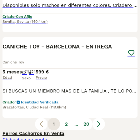
Disponibles solo machos en diferentes colores. Criadero particular especializado en la raza. Más información 673 011 600 Posibilidad de envio a la peninsula Pvp desde 1.200€ Excelente calidad, pelaje, tamaño toy.
Criador
Con Afijo
Sevilla
,
Sevilla
(140.4km)
1
BOOST
CANICHE TOY - BARCELONA - ENTREGA
Caniche Toy
5 meses
1
1
599 €
Edad
Precio
Sexo
SI BUSCAS UN MIEMBRO MAS DE LA FAMILIA , TE LO PONEMOS FACIL , HACEMOS ENTREGAS TOTALMENTE A CONTRA REMBOLSO A TODA ESPAÑA , CALIDAD SUPREMA , ESCRIBEME Y TE DETALLO610864702
Criador
Identidad Verificada
Brazatortas
,
Ciudad Real
(119.6km)
1
2
...
20
Perros Cachorros En Venta
Chihuahua en venta