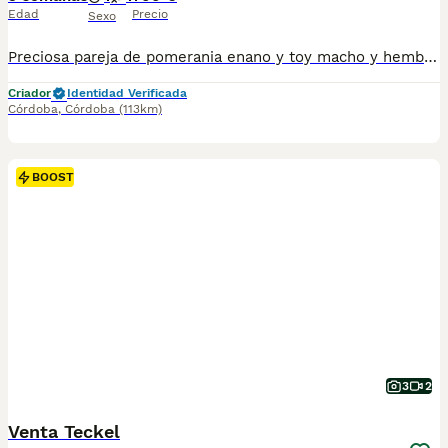
Edad
Precio
Sexo
Preciosa pareja de pomerania enano y toy macho y hembra se entrega con vacuna desparasitados y con cartilla veterinaria y contrato de compraventa y revisión veterinaria y certificado de salud 700€ más 65€ del chip ( opcional) el macho. la hembra 850€
Criador
Identidad Verificada
Córdoba
,
Córdoba
(113km)
BOOST
3
2
Venta Teckel