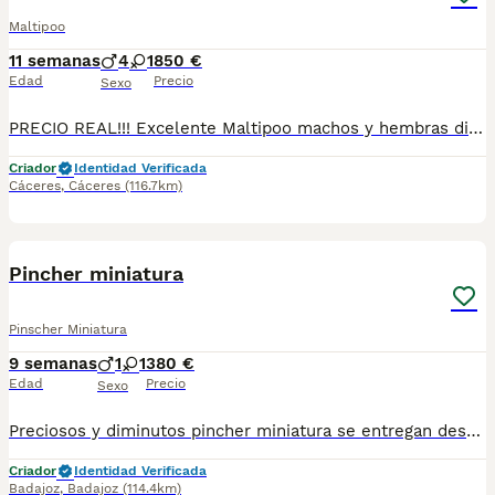
Maltipoo
11 semanas
4
1
850 €
Edad
Precio
Sexo
PRECIO REAL!!! Excelente Maltipoo machos y hembras disponibles para entregar ya, muy pequeños de tamaño. Se entregan vacunados, desparasitados y con cartilla sanitaria.
Criador
Identidad Verificada
Cáceres
,
Cáceres
(116.7km)
1
BOOST
Pincher miniatura
Pinscher Miniatura
9 semanas
1
1
380 €
Edad
Precio
Sexo
Preciosos y diminutos pincher miniatura se entregan desparasitados vacunados pasaporte y microchip garantía de salud hacemos envío a cualquier provincia y puede pagar totalmente a contrareembolso si desea más información y vídeo contactar al teléfono 600881366 gracias
Criador
Identidad Verificada
Badajoz
,
Badajoz
(114.4km)