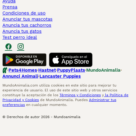
Ayuda
Prensa
Condiciones de uso
Anunciar tus mascotas
Anuncia tus cachorros
Anuncia tus gatos
Test perro ideal
Pets4Homes
Hastnet
PuppyPlaats
MundoAnimalia
Annunci Animali
Lancaster Puppies
MundoAnimalia.com utiliza cookies en este sitio para mejorar tu
experiencia de usuario. El uso de este sitio web y otros servicios
constituye la aceptación de los
Términos y Condiciones
y
la Política de
Privacidad y Cookies
de MundoAnimalia. Puedes
Administrar tus
preferencias
en cualquier momento.
© Derechos de autor
2026
-
Mundoanimalia