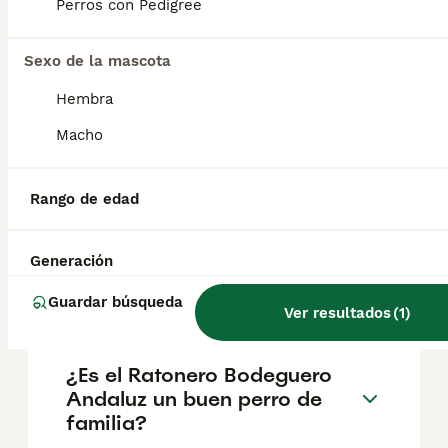
Perros con Pedigree
salud y el bienestar de los animales.
Informarse bien y comparar opciones antes
de comprometerse siempre es la mejor
Sexo de la mascota
decisión.
Hembra
Macho
¿Cómo es el carácter del
ratonero bodeguero
andaluz?
Rango de edad
Generación
¿Qué diferencia hay entre
ratonero y bodeguero?
Guardar búsqueda
Ver resultados
(
1
)
¿Es el Ratonero Bodeguero
Andaluz un buen perro de
familia?