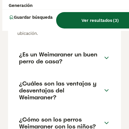
El coste medio de un cachorro de
Generación
Weimaraner en España es de
aproximadamente 622€, aunque los precios
Guardar búsqueda
Ver resultados
(
3
)
pueden variar según factores como el
pedigrí, la reputación del criador y la
ubicación.
¿Es un Weimaraner un buen
perro de casa?
¿Cuáles son las ventajas y
desventajas del
Weimaraner?
¿Cómo son los perros
Weimaraner con los niños?