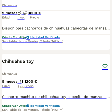
Chihuahua
9 meses
3
3
800 €
Edad
Precio
Sexo
Disponibles cachorros de chihuahuas cabecitas de manzana. Se entregan a partir de los 2 meses de edad con 2 vacunas, 2 desparasitaciones y la inscripción del pedigree de la R.S.C.E con afijo de los Montes de Castilla. Más información de fotos y vídeos de los cachorritos disponibles al número de teléfono 649305707
Criador
Con Afijo
Identidad Verificada
San Pablo de los Montes
,
Toledo
(147.1km)
5
1
Chihuahua toy
Chihuahua
9 meses
1
1200 €
Edad
Precio
Sexo
Cachorro machito de chihuahua toy cabecita de manzana. Se entrega con 2 vacunas, 2 desparasitaciones y la inscripción del pedigree de la R.S.C.E. Hago entregas en Toledo capital y Madrid o también se puede venir a recogerlo en persona en nuestras instalaciones en Toledo y ver a los padres. Más información y vídeos al 649305707
Criador
Con Afijo
Identidad Verificada
San Pablo de los Montes
,
Toledo
(147.1km)