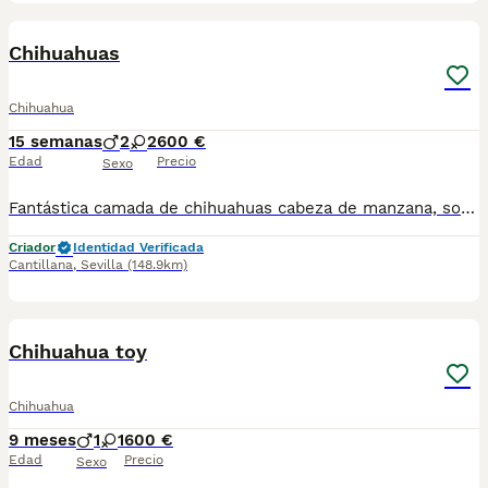
4
1
Chihuahuas
Chihuahua
15 semanas
2
2
600 €
Edad
Precio
Sexo
Fantástica camada de chihuahuas cabeza de manzana, son toy y están listos para entregar, 2 vacunas y chip, se puede enviar a contra reembolso, más información llamar o whasap al 687705959, pregunten sin compromiso, machos 600 hembra 650
Criador
Identidad Verificada
Cantillana
,
Sevilla
(148.9km)
2
Chihuahua toy
Chihuahua
9 meses
1
1
600 €
Edad
Precio
Sexo