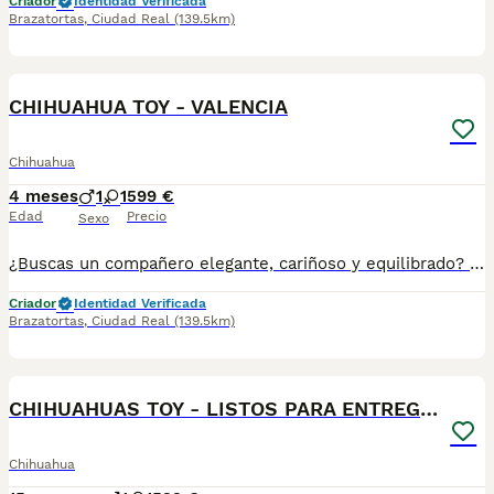
Criador
Identidad Verificada
Brazatortas
,
Ciudad Real
(139.5km)
1
CHIHUAHUA TOY - VALENCIA
Chihuahua
4 meses
1
1
599 €
Edad
Precio
Sexo
¿Buscas un compañero elegante, cariñoso y equilibrado? Disponemos de preciosos cachorros Whippet criados con máxima dedicación y cariño. ✅ Entrega en toda España ✅ Pago contra reembolso ✅ Microchip implantado ✅ Cartilla sanitaria oficial ✅ Vacunaciones al día según edad ✅ Desparasitaciones internas y externas ✅ Cachorros completamente socializados ✅ Iniciados a hacer sus necesidades en empapadores ✅ Padres equilibrados, sanos y con excelente carácter Nuestros cachorros crecen en un entorno familiar, recibiendo atención diaria para garantizar un desarrollo físico y emocional excepcional. atiendo -- 67.0864.332 Seriedad, confianza y atención personalizada durante todo el proceso. ¡Consúlta sin compromiso! ....
Criador
Identidad Verificada
Brazatortas
,
Ciudad Real
(139.5km)
1
CHIHUAHUAS TOY - LISTOS PARA ENTREGAR
Chihuahua