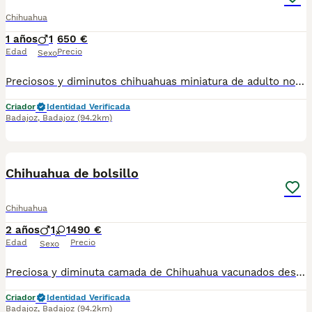
Chihuahua
1 años
1
650 €
Edad
Precio
Sexo
Preciosos y diminutos chihuahuas miniatura de adulto no superan los dos kilos con sus vacunas correspondientes desparasitación pasaporte y microchip también podemos enviar a su domicilio llegando de un día para otro y pueden pagar a contrareembolso para más información y vídeo pueden contactar al teléfono 600881366
Criador
Identidad Verificada
Badajoz
,
Badajoz
(94.2km)
1
Chihuahua de bolsillo
Chihuahua
2 años
1
1
490 €
Edad
Precio
Sexo
Preciosa y diminuta camada de Chihuahua vacunados desparasitados pasaporte y microchip dispongo en varios colores machos y hembras para más información contactar al teléfono 600881366 núcleo 0612
Criador
Identidad Verificada
Badajoz
,
Badajoz
(94.2km)