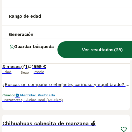
HOLA HOLA ! ¿Buscas un compañero elegante, cariñoso y equilibrado? Disponemos de preciosos cachorros Whippet criados con máxima dedicación y cariño. ✅ Entrega en toda España ✅ Pago contra reembolso ✅ Microchip implantado ✅ Cartilla sanitaria oficial ✅ Vacunaciones al día según edad ✅ Desparasitaciones internas y externas ✅ Cachorros completamente socializados ✅ Iniciados a hacer sus necesidades en empapadores ✅ Padres equilibrados, sanos y con excelente carácter Nuestros cachorros crecen en un entorno familiar, recibiendo atención diaria para garantizar un desarrollo físico y emocional excepcional. atiendo -- 610864702 Seriedad, confianza y atención personalizada durante todo el proceso. ¡Consúlta sin compromiso!
Criador
Identidad Verificada
Rango de edad
Brazatortas
,
Ciudad Real
(139.5km)
1
Generación
CHIHUAHUAS - TODA ESPAÑA
Guardar búsqueda
Ver resultados
(
28
)
Chihuahua
3 meses
1
1
599 €
Edad
Precio
Sexo
¿Buscas un compañero elegante, cariñoso y equilibrado? Disponemos de preciosos cachorros Whippet criados con máxima dedicación y cariño. Entrega en toda España ✅ Pago contra reembolso ✅ Microchip implantado ✅ Cartilla sanitaria oficial ✅ Vacunaciones al día según edad ✅ Desparasitaciones internas y externas ✅ Cachorros completamente socializados ✅ Iniciados a hacer sus necesidades en empapadores ✅ Padres equilibrados, sanos y con excelente carácter Nuestros cachorros crecen en un entorno familiar, recibiendo atención diaria para garantizar un desarrollo físico y emocional excepcional. atiendo -- 67.0864.332 Seriedad, confianza y atención personalizada durante todo el proceso. ¡Consúlta sin compromiso!
Criador
Identidad Verificada
Brazatortas
,
Ciudad Real
(139.5km)
10
3
Chihuahuas cabecita de manzana 🍏