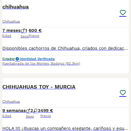
PRO
chihuahua
Chihuahua
7 meses
1
600 €
Edad
Precio
Sexo
Disponibles cachorros de Chihuahua, criados con dedicación y atención diaria. Se entregan bien socializados, acostumbrados a personas y entorno doméstico, con carácter alegre, despierto y muy afectuoso. Proceden de padres de tamaño pequeño, con buena morfología y temperamento equilibrado. Se entregan: Desparasitados interna y externamente Con mínimo dos vacunas Pasaporte veterinario en regla Microchip Contrato de venta y seguimiento El Chihuahua es un perro ideal para compañía, muy fiel, inteligente y fácil de adaptar a cualquier hogar. Envíos a toda España. Se tramita toda la documentación para Baleares y Canarias.
Criador
Identidad Verificada
Fuenlabrada de los Montes
,
Badajoz
(82.3km)
1
CHIHUAHUAS TOY - MURCIA
Chihuahua
9 semanas
2
3
499 €
Edad
Precio
Sexo
HOLA !!!! ¿Buscas un compañero elegante, cariñoso y equilibrado? Disponemos de preciosos cachorros Whippet criados con máxima dedicación y cariño. ✅ Entrega en toda España ✅ Pago contra reembolso ✅ Microchip implantado ✅ Cartilla sanitaria oficial ✅ Vacunaciones al día según edad ✅ Desparasitaciones internas y externas ✅ Cachorros completamente socializados ✅ Iniciados a hacer sus necesidades en empapadores ✅ Padres equilibrados, sanos y con excelente carácter Nuestros cachorros crecen en un entorno familiar, recibiendo atención diaria para garantizar un desarrollo físico y emocional excepcional. atiendo -- 67.0864.332 Seriedad, confianza y atención personalizada durante todo el proceso. ¡Consúlta sin compromiso!