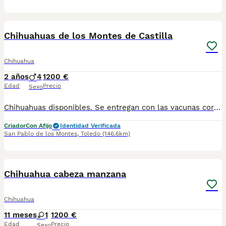
8
Chihuahuas de los Montes de Castilla
Chihuahua
2 años
4
1200 €
Edad
Precio
Sexo
Chihuahuas disponibles. Se entregan con las vacunas correspondientes a su edad, desparasitados y la inscripción del pedigrí de la R.S.C.E con afijo de los Montes de Castilla. Codigo de explotación ES451500000153. Consulta los perritos que hay disponibles en el 649305707 y te paso información y fotos por whatsapp
Criador
Con Afijo
Identidad Verificada
San Pablo de los Montes
,
Toledo
(146.6km)
7
Chihuahua cabeza manzana
Chihuahua
11 meses
1
1200 €
Edad
Precio
Sexo