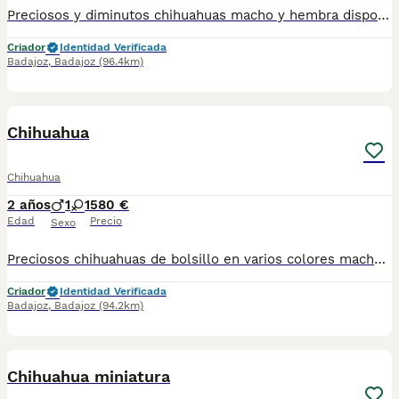
Preciosos y diminutos chihuahuas macho y hembra dispongo en color Isabella color blu color tricolor etcétera si quieren ver vídeos y fotos pueden contactar al teléfono 600881366 son auténticas miniaturas se entregan con vacunas desparasitación pasaporte y microchip también enviamos hasta su domicilio llegando en el mismo día y pueden pagar a contrareembolso
Criador
Identidad Verificada
Badajoz
,
Badajoz
(96.4km)
1
Chihuahua
Chihuahua
2 años
1
1
580 €
Edad
Precio
Sexo
Preciosos chihuahuas de bolsillo en varios colores machos y hembras desparasitados vacunados pasaporte microchip hacemos envío puede pagar a contrareembolso para más información contactar al teléfono 600881366
Criador
Identidad Verificada
Badajoz
,
Badajoz
(94.2km)
2
Chihuahua miniatura