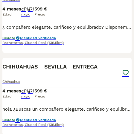
4 meses
1
1
599 €
Edad
Precio
Sexo
¿ compañero elegante, cariñoso y equilibrado? Disponemos de preciosos cachorros Whippet criados con máxima dedicación y cariño. ✅ Entrega en toda España ✅ Pago contra reembolso ✅ Microchip implantado ✅ Cartilla sanitaria oficial ✅ Vacunaciones al día según edad ✅ Desparasitaciones internas y externas ✅ Cachorros completamente socializados ✅ Iniciados a hacer sus necesidades en empapadores ✅ Padres equilibrados, sanos y con excelente carácter Nuestros cachorros crecen en un entorno familiar, recibiendo atención diaria para garantizar un desarrollo físico y emocional excepcional. atiendo -- 67.0864.332 Seriedad, confianza y atención personalizada durante todo el proceso. ¡Consúlta sin compromiso!
Criador
Identidad Verificada
Brazatortas
,
Ciudad Real
(139.5km)
1
CHIHUAHUAS - SEVILLA - ENTREGA
Chihuahua
4 meses
1
1
599 €
Edad
Precio
Sexo
hola ¿Buscas un compañero elegante, cariñoso y equilibrado? Disponemos de preciosos cachorros Whippet criados con máxima dedicación y cariño. ✅ Entrega en toda España ✅ Pago contra reembolso ✅ Microchip implantado ✅ Cartilla sanitaria oficial ✅ Vacunaciones al día según edad ✅ Desparasitaciones internas y externas ✅ Cachorros completamente socializados ✅ Iniciados a hacer sus necesidades en empapadores ✅ Padres equilibrados, sanos y con excelente carácter Nuestros cachorros crecen en un entorno familiar, recibiendo atención diaria para garantizar un desarrollo físico y emocional excepcional. atiendo -- 67.0864.332 Seriedad, confianza y atención personalizada durante todo el proceso. ¡Consúlta sin compromiso!
Criador
Identidad Verificada
Brazatortas
,
Ciudad Real
(139.5km)