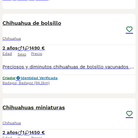
3
Chihuahua de bolsillo
Chihuahua
2 años
1
1
490 €
Edad
Precio
Sexo
Preciosos y diminutos chihuahuas de bolsillo vacunados desparasitados pasaporte y microchip macho y hembra hacemos envío puede pagar a contrareembolso para más información y vídeos contactar al teléfono 600881366
Criador
Identidad Verificada
Badajoz
,
Badajoz
(94.2km)
1
Chihuahuas miniaturas
Chihuahua
2 años
1
1
450 €