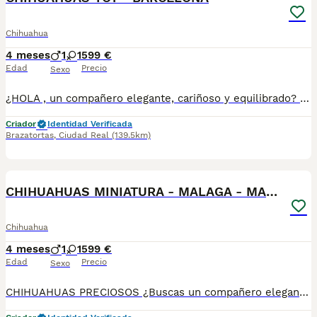
Chihuahua
4 meses
1
1
599 €
Edad
Precio
Sexo
¿HOLA , un compañero elegante, cariñoso y equilibrado? Disponemos de preciosos cachorros Whippet criados con máxima dedicación y cariño. ✅ Entrega en toda España ✅ Pago contra reembolso ✅ Microchip implantado ✅ Cartilla sanitaria oficial ✅ Vacunaciones al día según edad ✅ Desparasitaciones internas y externas ✅ Cachorros completamente socializados ✅ Iniciados a hacer sus necesidades en empapadores ✅ Padres equilibrados, sanos y con excelente carácter Nuestros cachorros crecen en un entorno familiar, recibiendo atención diaria para garantizar un desarrollo físico y emocional excepcional. atiendo -- 67.0864.332 Seriedad, confianza y atención personalizada durante todo el proceso. ¡Consúlta sin compromiso!
Criador
Identidad Verificada
Brazatortas
,
Ciudad Real
(139.5km)
1
CHIHUAHUAS MINIATURA - MALAGA - MARBELLA
Chihuahua
4 meses
1
1
599 €
Edad
Precio
Sexo
CHIHUAHUAS PRECIOSOS ¿Buscas un compañero elegante, cariñoso y equilibrado? Disponemos de preciosos cachorros Whippet criados con máxima dedicación y cariño. ✅ Entrega en toda España ✅ Pago contra reembolso ✅ Microchip implantado ✅ Cartilla sanitaria oficial ✅ Vacunaciones al día según edad ✅ Desparasitaciones internas y externas ✅ Cachorros completamente socializados ✅ Iniciados a hacer sus necesidades en empapadores ✅ Padres equilibrados, sanos y con excelente carácter Nuestros cachorros crecen en un entorno familiar, recibiendo atención diaria para garantizar un desarrollo físico y emocional excepcional. atiendo -- 67.0864.332 Seriedad, confianza y atención personalizada durante todo el proceso. ¡Consúlta sin compromiso!