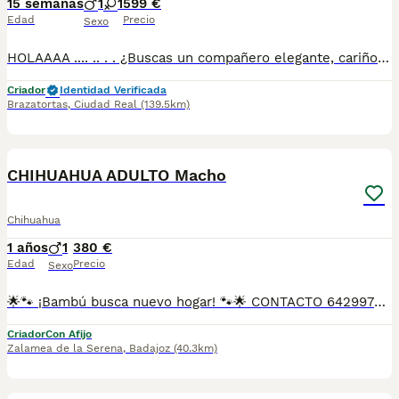
15 semanas
1
1
599 €
Edad
Precio
Sexo
HOLAAAA .... .. . . ¿Buscas un compañero elegante, cariñoso y equilibrado? Disponemos de preciosos cachorros Whippet criados con máxima dedicación y cariño. ✅ Entrega en toda España ✅ Pago contra reembolso ✅ Microchip implantado ✅ Cartilla sanitaria oficial ✅ Vacunaciones al día según edad ✅ Desparasitaciones internas y externas ✅ Cachorros completamente socializados ✅ Iniciados a hacer sus necesidades en empapadores ✅ Padres equilibrados, sanos y con excelente carácter Nuestros cachorros crecen en un entorno familiar, recibiendo atención diaria para garantizar un desarrollo físico y emocional excepcional. atiendo -- 67.0864.332 Seriedad, confianza y atención personalizada durante todo el proceso. ¡Consúlta sin compromiso!
Criador
Identidad Verificada
Brazatortas
,
Ciudad Real
(139.5km)
2
CHIHUAHUA ADULTO Macho
Chihuahua
1 años
1
380 €
Edad
Precio
Sexo
🌟🐾 ¡Bambú busca nuevo hogar! 🐾🌟 CONTACTO 642997300 Bambú es un chihuahua merlé con un patrón precioso y único, nacido el 3 de marzo de 2025. Es un perrito alegre, curioso y lleno de encanto. Tiene todas sus vacunas al día y ya está listo para salir a pasear y descubrir el mundo contigo. PESA 2,8 Kg. 🔹 Detalle importante: Bamboo tiene solo un testículo, pero esto no le impide ser un compañero sano y adorable. Si buscas un perrito especial, lleno de ternura y con una mirada que enamora, ¡Bambú está esperando conocerte! 🐾💚
Criador
Con Afijo
Zalamea de la Serena
,
Badajoz
(40.3km)
1