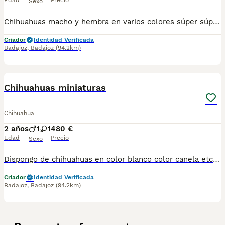
Edad
Precio
Sexo
Chihuahuas macho y hembra en varios colores súper súper miniaturas con vacunas pasaporte y microchip hacemos envío puede pagar cuando lo reciba a contrareembolso para más información contactar al teléfono 600881366 núcleo 0612
Criador
Identidad Verificada
Badajoz
,
Badajoz
(94.2km)
1
Chihuahuas miniaturas
Chihuahua
2 años
1
1
480 €
Edad
Precio
Sexo
Dispongo de chihuahuas en color blanco color canela etcétera machos y hembras con sus vacunas pasaporte microchip hacemos envío a cualquier provincia puede pagar cuando lo reciba a contrareembolso para más información contactar al teléfono 600881366
Criador
Identidad Verificada
Badajoz
,
Badajoz
(94.2km)