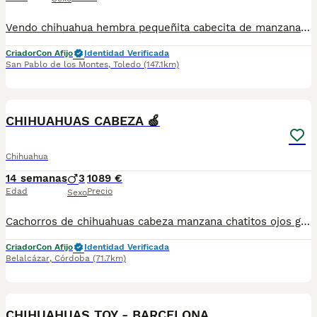
Vendo chihuahua hembra pequeñita cabecita de manzana. Disponible para reservar. Se entregaría a partir de los 2 meses de edad con 2 vacunas, 2 desparasitaciones y la inscripción del pedigree de la R.S.C.E con afijo de los Montes de Castilla. Más información por teléfono o whatsapp al 649305707
Criador
Con Afijo
Identidad Verificada
San Pablo de los Montes
,
Toledo
(147.1km)
3
CHIHUAHUAS CABEZA 🍏
Chihuahua
14 semanas
3
1089 €
Edad
Precio
Sexo
Cachorros de chihuahuas cabeza manzana chatitos ojos grandes líneas Siempre Vivos Belalcam cría responsable de chihuahuas años de dedicación nos abala en su morfología tan especial carita de muñecos . Ven a conócelos Andalucía Cordoba en plena naturaleza siempre en libertad. Siemprevivosenbelalcan.com
Criador
Con Afijo
Identidad Verificada
Belalcázar
,
Córdoba
(71.7km)
1
CHIHUAHUAS TOY - BARCELONA