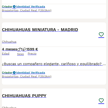
Criador
Identidad Verificada
Brazatortas
,
Ciudad Real
(139.5km)
1
CHIHUAHUAS MINIATURA - MADRID
Chihuahua
4 meses
1
1
599 €
Edad
Precio
Sexo
¿Buscas un compañero elegante, cariñoso y equilibrado? Disponemos de preciosos cachorros Whippet criados con máxima dedicación y cariño. ✅ Entrega en toda España ✅ Pago contra reembolso ✅ Microchip implantado ✅ Cartilla sanitaria oficial ✅ Vacunaciones al día según edad ✅ Desparasitaciones internas y externas ✅ Cachorros completamente socializados ✅ Iniciados a hacer sus necesidades en empapadores ✅ Padres equilibrados, sanos y con excelente carácter!!!!!!!!!!!!!!! Nuestros cachorros crecen en un entorno familiar, recibiendo atención diaria para garantizar un desarrollo físico y emocional excepcional. atiendo -- 67.0864.332 Seriedad, confianza y atención personalizada durante todo el proceso. ¡Consúlta sin compromiso!
Criador
Identidad Verificada
Brazatortas
,
Ciudad Real
(139.5km)
1
CHIHUAHUAS PUPPY
Chihuahua