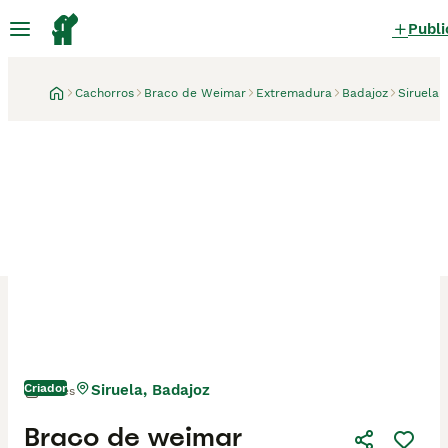
Publi
Cachorros
Braco de Weimar
Extremadura
Badajoz
Siruela
Criador
Siruela, Badajoz
1 mes
Braco de weimar