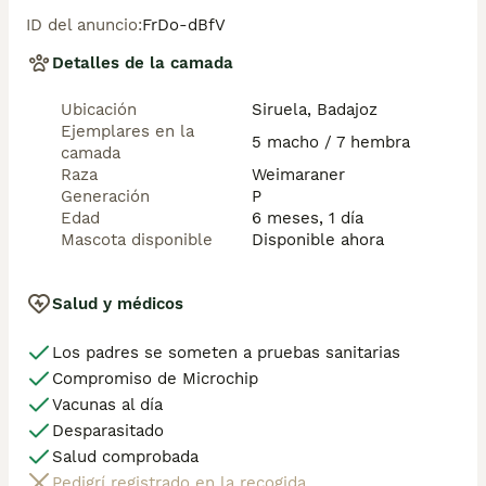
	•	Microchip

ID del anuncio
:
FrDo-dBfV
	•	Contrato de venta y asesoramiento 
continuo

Detalles de la camada
Raza muy versátil, inteligente y activa, ideal para 
Ubicación
Siruela, Badajoz
personas deportistas o amantes del campo. También 
Ejemplares en la
destacan por su lealtad y convivencia en familia.

5 macho / 7 hembra
camada
Raza
Weimaraner
Realizamos envíos a toda España y gestionamos toda 
Generación
P
la documentación necesaria para Baleares y Canarias.

Edad
6 meses, 1 día
Mascota disponible
Disponible ahora
Para más información, fotos actualizadas o reservas, 
contactar por mensaje o teléfono. Solo interesados 
responsables.
Salud y médicos
Los padres se someten a pruebas sanitarias
Compromiso de Microchip
Vacunas al día
Desparasitado
Salud comprobada
Pedigrí registrado en la recogida