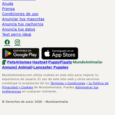
Ayuda
Prensa
Condiciones de uso
Anunciar tus mascotas
Anuncia tus cachorros
Anuncia tus gatos
Test perro ideal
Pets4Homes
Hastnet
PuppyPlaats
MundoAnimalia
Annunci Animali
Lancaster Puppies
MundoAnimalia.com utiliza cookies en este sitio para mejorar tu
experiencia de usuario. El uso de este sitio web y otros servicios
constituye la aceptación de los
Términos y Condiciones
y
la Política de
Privacidad y Cookies
de MundoAnimalia. Puedes
Administrar tus
preferencias
en cualquier momento.
© Derechos de autor
2026
-
Mundoanimalia