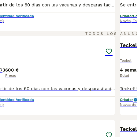
Se entregan a partir de los 60 días con las vacunas y desparasitaciones correspondiente a su edad Las fotos no corresponde con los cachorros llámenos y le mandamos las actuales Escribanos al 698979889
dentidad Verificada
Criador
Co
km)
Novés
,
To
3
TODOS LOS ANUN
Teckel
Teckel
3
600 €
4 sema
Precio
Edad
se entregan a partir de los 60 dias con las vacunas y desparasitaciones correspondientes a su edad. No dudes en llamarnos al 698979889 y le pasaremos la informacion necesaria. las fotos no corresponde a los cachorros
dentidad Verificada
Criador
km)
Navas de 
1
1
Teckel