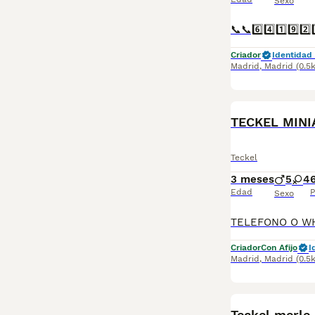
Sexo
Criador
Identidad 
Madrid
,
Madrid
(0.5
TECKEL MINI
Teckel
3 meses
5
4
Edad
P
Sexo
Criador
Con Afijo
I
Madrid
,
Madrid
(0.5
Teckel merle