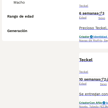
Macho
Teckel
6 semanas
3
Rango de edad
Edad
Sexo
Generación
Criador
Identidad 
Navas de Riofrío
,
Se
Teckel
Teckel
10 semanas
2
Edad
Sexo
Criador
Con Afijo
I
Novés
,
Toledo
(63.9