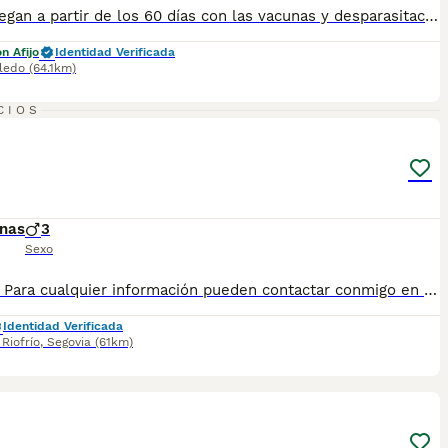
Se entregan a partir de los 60 días con las vacunas y desparasitaciones correspondiente a su edad. No dudes en preguntarnos la foto no es la del cachorro llámenos y le mandamos la actual
n Afijo
Identidad Verificada
ledo
(64.1km)
1
1
CIOS
nas
3
Sexo
Teckel!! Para cualquier información pueden contactar conmigo en el WhatsApp 632 109 444 y te ayudaré a encontrar tu amigo peludo perfecto❤️
Identidad Verificada
Riofrío
,
Segovia
(61km)
1
1