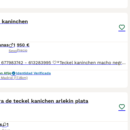
3
2
l kaninchen
anas
1
950 €
Precio
Sexo
📲Laura 677983742 - 613283995 🤍*Teckel kaninchen macho negro fuego*🤍 ¿Buscas un nuevo compañero para tu hogar? ❤️ Tenemos preciosos cachorros listos para encontrar una familia responsable. ✅ Vacunados ✅ Desparasitados ✅ Cartilla sanitaria ✅ Garantías incluidas ✅ Máxima atención y cuidado Se hacen envíos a toda España: Andalucía: Almería, Cádiz, Córdoba, Granada, Huelva, Jaén, Málaga, Sevilla.Aragón: Huesca, Teruel, Zaragoza.Asturias: Oviedo.Baleares: Palma.Canarias: Las Palmas de Gran Canaria, Santa Cruz de Tenerife.Cantabria: Santander.Castilla-La Mancha: Albacete, Ciudad Real, Cuenca, Guadalajara, Toledo.Castilla y León: Ávila, Burgos, León, Palencia, Salamanca, Segovia, Soria, Valladolid, Zamora.Cataluña: Barcelona, Gerona (Girona), Lérida (Lleida), Tarragona.Comunidad Valenciana: Alicante, Castellón de la Plana, Valencia.Extremadura: Badajoz, Cáceres.Galicia: La Coruña (A Coruña), Lugo, Orense (Ourense), Pontevedra.La Rioja: Logroño.Madrid: Madrid.Murcia: Murcia.Navarra: Pamplona.País Vasco: Bilbao (Vizcaya), San Sebastián (Guipúzcoa), Vitoria (Álava). 🐾 Cachorros sanos, sociables y criados con mucho cariño. 📲 ¡Pregunta sin compromiso por disponibilidad, fotos y precios por mensaje privado!
n Afijo
Identidad Verificada
,
Madrid
(17.8km)
4
 de teckel kanichen arlekin plata
s
1