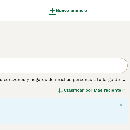
Nuevo anuncio
os corazones y hogares de muchas personas a lo largo de los
s en estatura, un Teckel está normalmente muy ocupado
Clasificar por
Más reciente
ueño le permita. La raza se originó en Alemania, donde
e a estos perros les guste más que estar en el exterior,
ueño en el sofá al final del día. Los Teckel son compañeros
 sobre esta raza de perro.