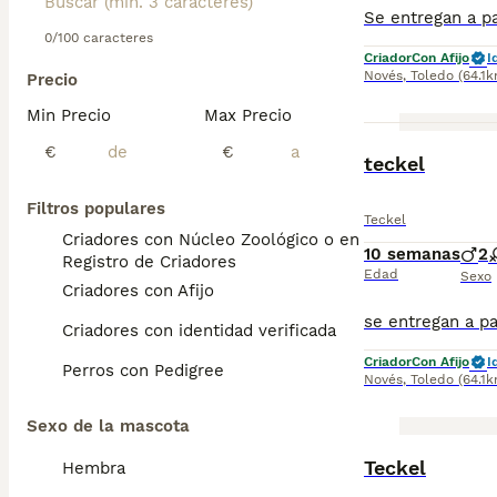
0/100 caracteres
Criador
Con Afijo
I
Novés
,
Toledo
(64.1
Precio
Min Precio
Max Precio
€
€
teckel
Filtros populares
Teckel
Criadores con Núcleo Zoológico o en el
10 semanas
2
Registro de Criadores
Edad
Sexo
Criadores con Afijo
Criadores con identidad verificada
Criador
Con Afijo
I
Perros con Pedigree
Novés
,
Toledo
(64.1
Sexo de la mascota
Teckel
Hembra