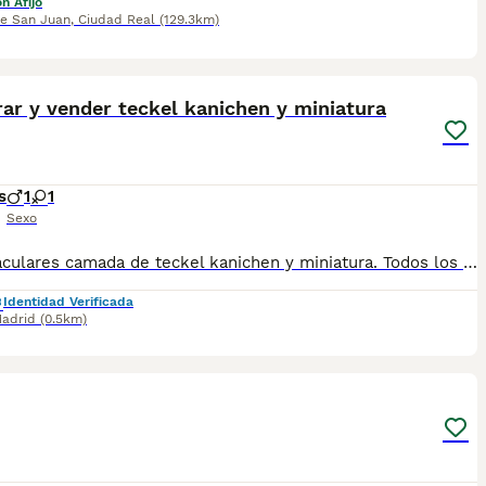
n Afijo
de San Juan
,
Ciudad Real
(129.3km)
1
2
ar y vender teckel kanichen y miniatura
s
1
1
Sexo
Espectaculares camada de teckel kanichen y miniatura. Todos los cachorritos se entregan con unos dos meses y medio de edad y sus vacunas correspondientes, desparasitados interna y externamente, con certificado de salud, y garantía tanto por enfermedad vírica como congénito genética. Posibilidad de entregar en toda España mediante transporte propio preparado para animales y con chofer privado. Los precios pueden variar según las características y morfología de cada cachorro. Añádenos al whats app o llámanos, y encantados atenderemos todas tus dudas y consultas. Teléfono / Whats app: 641 92 23 90
Identidad Verificada
adrid
(0.5km)
2