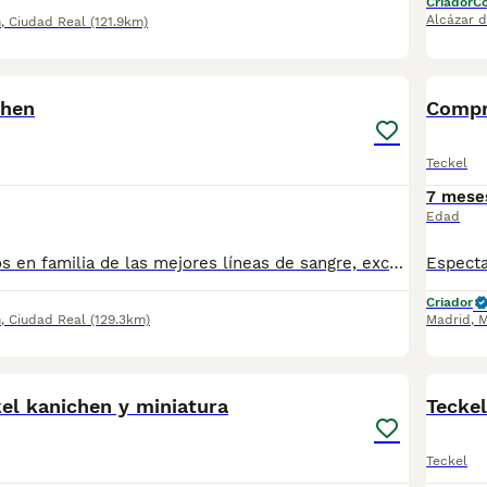
Criador
Co
Alcázar 
n
,
Ciudad Real
(121.9km)
1
1
chen
Compr
Teckel
7 mese
Edad
Cachorros criados en familia de las mejores líneas de sangre, excelente pedigree , 25 años de experiencia , NO TIENDA.
Criador
n
,
Ciudad Real
(129.3km)
Madrid
,
M
2
1
el kanichen y miniatura
Teckel
Teckel