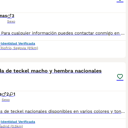
nas
3
Sexo
Teckel!! Para cualquier información puedes contactar conmigo en el 632 109 444 tanto llamada como vía WhatsApp.
Identidad Verificada
Riofrío
,
Segovia
(61km)
1
3
a de teckel macho y hembra nacionales
s
2
1
Sexo
Camadas de teckel nacionales disponibles en varios colores y tonalidades. Machos y hembras. Criadores responsables y familiares. Se entregan a partir de 2 meses de edad y sus vacunas correspondientes, desparasitados. Todos los cachorros son descendientes de las mejores líneas nacionales. Se entregan en toda España con transporte de alta calidad preparado para animales, van en vehículo climatizado con chófer particular a cargo del comprador. Si tienes dudas o consultas sobre la raza, podemos resolver tus dudas por whats app ;) Abogamos por una cría nacional (no en países del este) en un ambiente familiar con personas con vocación en una cría ética y responsable, y que por encima de todo, aman a los animales Teléfono / Whats app: 641 92 23 90
Identidad Verificada
adrid
(0.5km)