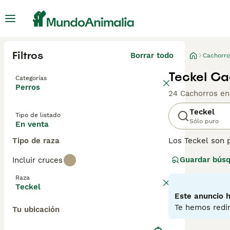
Filtros
Borrar todo
Cachorro
Teckel Ca
Categorías
Perros
24 Cachorros en
Teckel
Tipo de listado
Sólo puro
En venta
Tipo de raza
Los Teckel son 
años, tanto en 
Guardar bús
Incluir cruces
jugando y descu
fueron criados p
Raza
restreando y olf
Teckel
inteligentes y l
Este anuncio h
Te hemos redir
Tu ubicación
Lee nuestra
pág