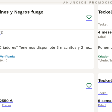
14
3
ANUNCIOS PROMOCI
BOO
ínes y Negros fuego
Tecke
Teckel
2
4 mese
Edad
Desde "lg bully Criadores" Tenemos disponible 3 machitos y 2 hembras de Teckel Económico. ♂️ 3 Machitos ♀️ 2 Hembras Se entregan con: 🔹Chip 🔹Garantía Sanitaria 🔹Contrato 🔹Vacuna y Desparasitados según edad 📍Sonseca (Toledo) 📍Tlf:652190089 y 652189965 NO DUDES EN PREGUNTAR
Verificada
Criador
.9km)
Toledo
,
T
3
BOO
Teckel
Teckel
2
550 €
9 sema
Precio
Edad