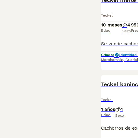
Teckel
10 meses
4
95
Edad
Pre
Sexo
Criador
Identidad 
Marchamalo
,
Guadal
Teckel kaninc
Teckel
1 años
4
Edad
Sexo