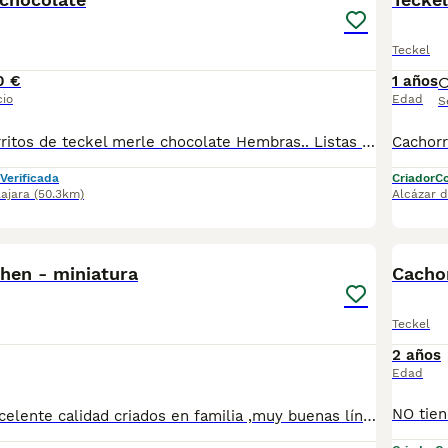
Teckel
0 €
1 años
cio
Edad
S
Se vende cachorritos de teckel merle chocolate Hembras.. Listas para entregar Se entrega con cartilla pasaporte Desparasitaciones al día Vacunas correspondientes a su edad Para más información escribe al whatsapp de 616121781
Verificada
Criador
Co
ajara
(50.3km)
Alcázar 
1
hen - miniatura
Cacho
Teckel
2 años
Edad
Cachorros de excelente calidad criados en familia ,muy buenas líneas de sangre , NO somos tienda ni multicriadero