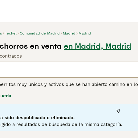
s
Teckel
Comunidad de Madrid
Madrid
Madrid
chorros en venta
en Madrid, Madrid
contrados
perritos muy únicos y activos que se han abierto camino en l
España como en otras partes del mundo. Aunque son pequeño
queda
briendo el mundo y felizmente hará tanto ejercicio como su d
ara cazar conejos, tejones y animales heridos. No hay nada qu
ateando, pero son igual de felices acurrucándose junto a su d
eales y les encanta ser parte de un hogar.
a sido despublicado o eliminado.
igido a resultados de búsqueda de la misma categoría.
ina de consejos de compra de Teckel
para obtener información