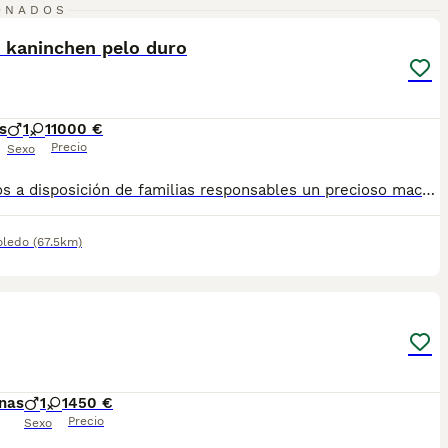
1
2
ONADOS
ST
l kaninchen pelo duro
s
1
1
1000 €
Precio
Sexo
Ponemos a disposición de familias responsables un precioso machito y una hembra de Teckel de Pelo Duro Kaninchen, criados con dedicación, cariño y el máximo compromiso con el bienestar animal. Nuestros cachorros destacan por su excelente calidad, tipicidad racial y magnífico carácter. Crecen en un entorno familiar, correctamente socializados y recibiendo todos los cuidados necesarios desde su nacimiento. Se entregan con: Vacunación correspondiente a su edad. Desparasitaciones internas y externas al día. Microchip identificado. Pasaporte europeo. Revisión veterinaria completa. Garantía sanitaria, vírica, genética y de enfermedades congénitas por contrato. Trabajamos con absoluta seriedad, responsabilidad y transparencia, seleccionando cuidadosamente nuestros ejemplares para preservar la salud, el temperamento y las características propias de la raza. Buscamos familias comprometidas que compartan nuestra filosofía de respeto y amor por los animales, ofreciendo a nuestros cachorros el hogar que merecen. Para más información, fotografías o resolver cualquier consulta, estaremos encantados de atenderte sin ningún compromiso.
oledo
(67.5km)
2
ST
nas
1
1
450 €
Precio
Sexo