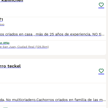
1
exo
Cachorros criados en casa , más de 25 años de experiencia. NO tienda, NO multicriadero, muy buenas lineas de sangre , excelente calidad precio, se entregan con todas las vacunas y desparasitaciones correspondientes a su edad.
n Afijo
de San Juan
,
Ciudad Real
(129.3km)
3
rro teckel
NO tienda, No multicriadero.Cachorros criados en familia de las mejores lineas de sangre, 25 años de experiencia.