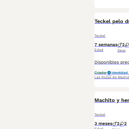
PRO
Teckel pelo d
Teckel
7 semanas
2
Edad
Sexo
Criador
Identidad 
Las Rozas de Madri
Machito y he
Teckel
3 meses
2
2
Edad