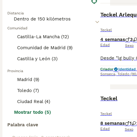
BOOST
Distancia
Teckel Arlequ
Comunidad
Teckel
Castilla-La Mancha (12)
4 semanas
3
Edad
Sexo
Comunidad de Madrid (9)
Castilla y León (3)
Criador
Identidad 
Provincia
Sonseca
,
Toledo
(90
Madrid (9)
Toledo (7)
BOOST
Teckel
Ciudad Real (4)
Mostrar todo (5)
Teckel
8 semanas
1
Palabra clave
Edad
Sexo