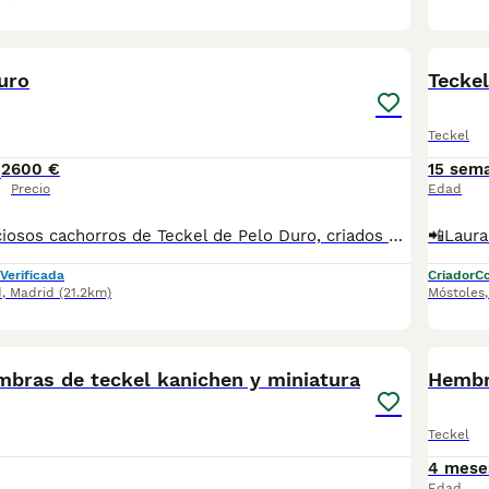
1
uro
Tecke
Teckel
2
600 €
15 sem
Precio
Edad
Disponibles preciosos cachorros de Teckel de Pelo Duro, criados en ambiente familiar y acostumbrados al contacto diario. Muy sociables, cariñosos y con el carácter valiente y divertido que caracteriza a la raza. Procedentes de padres seleccionados por salud, morfología y temperamento. Cachorros equilibrados y perfectamente adaptados a la convivencia familiar. Se entregan con: ✔ Microchip ✔ Pasaporte veterinario ✔ Mínimo dos vacunas ✔ Desparasitaciones al día ✔ Contrato y asesoramiento El Teckel de Pelo Duro destaca por su inteligencia, personalidad y gran apego a sus propietarios. Una raza ideal tanto para compañía como para personas activas. Posibilidad de envío a toda España, incluidas Baleares y Canarias. Contactar por teléfono o WhatsApp para fotos, vídeos y disponibilidad.
Verificada
Criador
Co
d
,
Madrid
(21.2km)
Móstoles
1
4
mbras de teckel kanichen y miniatura
Hembra
Teckel
4 mese
Edad