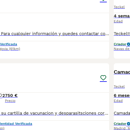
Teckel
4 sema
Edad
Precioso Teckel. Para cualquier información y puedes contactar conmigo en el teléfono 632 109 444.
Verificada
Criador
govia
(61km)
Navas de 
10
Camad
Teckel
2
750 €
6 mese
Precio
Edad
Se entregan con su cartilla de vacunacion y desparasitsciones correspondiente a su edad Para más información escribanos al 698979889 las fotos no se corresponden a los cachorros ya que son muy pequeños aun pero escribanos y le mandamos las fotos de ellos actualemente
dentidad Verificada
Criador
km)
Madrid
,
M