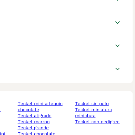
teckel mini arlequin
teckel sin pelo
e
chocolate
teckel miniatura
teckel atigrado
miniatura
teckel marron
teckel con pedigree
teckel grande
ini
teckel chocolate