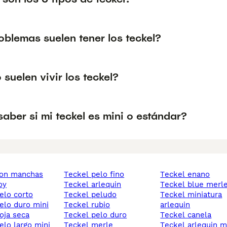
oblemas suelen tener los teckel?
suelen vivir los teckel?
ber si mi teckel es mini o estándar?
con manchas
teckel pelo fino
teckel enano
oy
teckel arlequin
teckel blue merl
pelo corto
teckel peludo
teckel miniatura
pelo duro mini
teckel rubio
arlequin
hoja seca
teckel pelo duro
teckel canela
pelo largo mini
teckel merle
teckel arlequin m