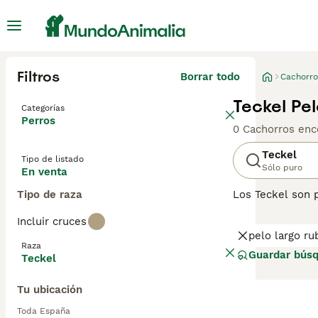
Filtros
Borrar todo
Cachorro
Teckel Pe
Categorías
Perros
0 Cachorros enc
Teckel
Tipo de listado
Sólo puro
En venta
Tipo de raza
Los Teckel son 
años, tanto en 
Incluir cruces
jugando y descu
pelo largo ru
fueron criados p
Raza
restreando y olf
Guardar bús
Teckel
inteligentes y l
Tu ubicación
Lee nuestra
pág
Toda España