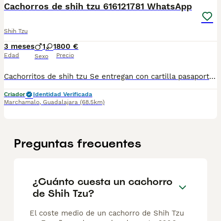
Cachorros de shih tzu 616121781 WhatsApp
Shih Tzu
3 meses
1
1
800 €
Edad
Precio
Sexo
Cachorritos de shih tzu Se entregan con cartilla pasaporte Desparasitados al día y vacunados a su edad para más información al WhatsApp del 616121781
Criador
Identidad Verificada
Marchamalo
,
Guadalajara
(68.5km)
Preguntas frecuentes
¿Cuánto cuesta un cachorro
de Shih Tzu?
El coste medio de un cachorro de Shih Tzu