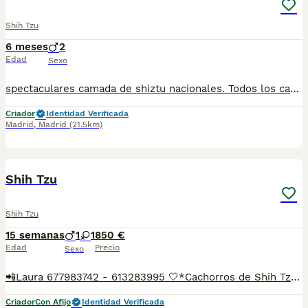
Shih Tzu
6 meses
2
Edad
Sexo
spectaculares camada de shiztu nacionales. Todos los cachorritos se entregan con unos dos meses y medio de edad y sus vacunas correspondientes, desparasitados interna y externamente, con certificado de salud, y garantía tanto por enfermedad vírica como congénito genética. Posibilidad de entregar en toda España mediante transporte propio preparado para animales y con chofer privado. Los precios pueden variar según las características y morfología de cada cachorro. Añádenos al whatsapp o llámanos, y encantados atenderemos todas tus dudas y consultas. Teléfono / Whatsapp: 641 92 23 90
Criador
Identidad Verificada
Madrid
,
Madrid
(21.5km)
5
Shih Tzu
Shih Tzu
15 semanas
1
1
850 €
Edad
Precio
Sexo
📲Laura 677983742 - 613283995 🤍*Cachorros de Shih Tzu *🤍 ¿Buscas un nuevo compañero para tu hogar? ❤️ Tenemos preciosos cachorros listos para encontrar una familia responsable. ✅ Vacunados ✅ Desparasitados ✅ Cartilla sanitaria ✅ Garantías incluidas ✅ Máxima atención y cuidado Se hacen envíos a toda España: Andalucía: Almería, Cádiz, Córdoba, Granada, Huelva, Jaén, Málaga, Sevilla.Aragón: Huesca, Teruel, Zaragoza.Asturias: Oviedo.Baleares: Palma.Canarias: Las Palmas de Gran Canaria, Santa Cruz de Tenerife.Cantabria: Santander.Castilla-La Mancha: Albacete, Ciudad Real, Cuenca, Guadalajara, Toledo.Castilla y León: Ávila, Burgos, León, Palencia, Salamanca, Segovia, Soria, Valladolid, Zamora.Cataluña: Barcelona, Gerona (Girona), Lérida (Lleida), Tarragona.Comunidad Valenciana: Alicante, Castellón de la Plana, Valencia.Extremadura: Badajoz, Cáceres.Galicia: La Coruña (A Coruña), Lugo, Orense (Ourense), Pontevedra.La Rioja: Logroño.Madrid: Madrid.Murcia: Murcia.Navarra: Pamplona.País Vasco: Bilbao (Vizcaya), San Sebastián (Guipúzcoa), Vitoria (Álava). 🐾 Cachorros sanos, sociables y criados con mucho cariño. 📲 ¡Pregunta sin compromiso por disponibilidad, fotos y precios por mensaje privado!
Criador
Con Afijo
Identidad Verificada