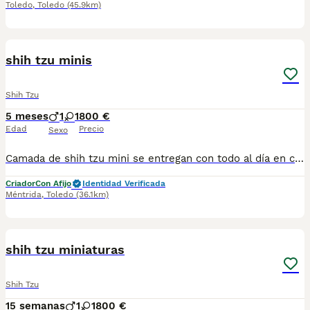
Toledo
,
Toledo
(45.9km)
1
shih tzu minis
Shih Tzu
5 meses
1
1
800 €
Edad
Precio
Sexo
Camada de shih tzu mini se entregan con todo al día en cuanto a vacunación, desparasitación interna y externa, microchip y pasaporte con procedencia lícita de centro canino profesional. Revisión veterinaria. Nos dedicamos profesionalmente al mundo del cachorro desde hace más de 15 años ,centro canino del Valle caprice, es nuestro nombre , criadores profesionales , residencia canina y veterinarios, que mejor sitio para adquirir tu nuevo miembro familiar. Pueden encontrarnos de igual modo en la pagina oficial de la canina de España como uno de los pocos criadores recomendados y registrados , www.rsce.es Los precios son desde más IVA según cachorro, camada y época. Pregunten sin compromiso , y le damos cita para venir a ver a los peques a nuestro centro canino, pueden ver nuestras referencias como mejor criadero en Google , y redes sociales así como en nuestra web Web www.delvallecaprice.com
Criador
Con Afijo
Identidad Verificada
Méntrida
,
Toledo
(36.1km)
1
shih tzu miniaturas
Shih Tzu
15 semanas
1
1
800 €