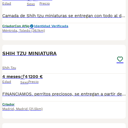
Edad
Precio
Sexo
Camada de Shih tzu miniaturas se entregan con todo al día en cuanto a vacunación, desparasitación interna y externa, microchip y pasaporte con procedencia lícita de centro canino profesional. Revisión veterinaria. Nos dedicamos profesionalmente al mundo del cachorro desde hace más de 17 años ,centro canino del Valle caprice, es nuestro nombre , criadores profesionales , residencia canina y veterinarios, que mejor sitio para adquirir tu nuevo miembro familiar. Núcleo de cria ES450990000078 Pueden encontrarnos de igual modo en la pagina oficial de la canina de España como uno de los pocos criadores recomendados y registrados , www.rsce.es Los precios son desde más IVA según cachorro, camada y época. Pregunten disponibilidad y precios Pregunten sin compromiso , y le damos cita para venir a ver a los peques a nuestro centro canino, pueden ver nuestras referencias como mejor criadero en Google , y redes sociales así como en nuestra web Web www.delvallecaprice.com
Criador
Con Afijo
Identidad Verificada
Méntrida
,
Toledo
(36.1km)
4
3
SHIH TZU MINIATURA
Shih Tzu
4 meses
4
1200 €
Edad
Precio
Sexo
FINANCIAMOS. perritos preciosos, se entregan a partir de 2 meses y medio de edad, con mínimo 2 vacunas y 2 desparasitaciones. Se entregan con garantía vírica y genética. Con el microchip, su cartilla oficial, contrato de compra y factura. Compra responsablemente en un criador especializado, oficial y homologado con núcleo zoológico. Llámanos para más información. Los precios varían en función de la raza, edad, color y línea del cachorros
Criador
Madrid
,
Madrid
(21.5km)
1