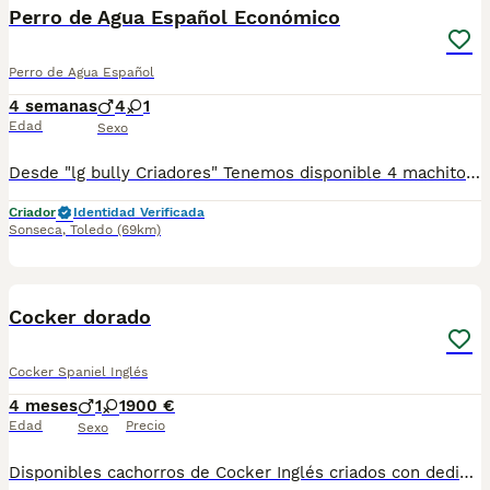
BOOST
Perro de Agua Español Económico
Perro de Agua Español
4 semanas
4
1
Edad
Sexo
Desde "lg bully Criadores" Tenemos disponible 4 machitos y 1 hembras de Perro de Agua Español Económico. ♂️ 4 Machitos ♀️ 1 hembras Se entregan con: 🔹Chip 🔹Garantía Sanitaria 🔹Contrato 🔹Vacuna y Desparasitados según edad 📍Sonseca (Toledo) 📍Tlf:652190089 y 652189965 NO DUDES EN PREGUNTAR
Criador
Identidad Verificada
Sonseca
,
Toledo
(69km)
1
BOOST
Cocker dorado
Cocker Spaniel Inglés
4 meses
1
1
900 €
Edad
Precio
Sexo
Disponibles cachorros de Cocker Inglés criados con dedicación y cuidados desde el nacimiento. Muy bien socializados, acostumbrados al entorno familiar y con carácter alegre, cariñoso y equilibrado. Padres con buena morfología y excelente temperamento, típicos de la raza. Se entregan: * Desparasitados interna y externamente * Con mínimo dos vacunas * Pasaporte veterinario * Microchip * Contrato de venta y asesoramiento Raza ideal para compañía y familia, muy sociable, inteligente y adaptable a distintos entornos. Enviamos a toda España y gestionamos toda la documentación necesaria para Baleares y Canarias. Para más información, fotos o reservas, contactar por teléfono o mensaje. Solo personas responsables.