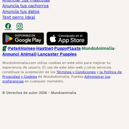
Anunciar tus mascotas
Anuncia tus cachorros
Anuncia tus gatos
Test perro ideal
Pets4Homes
Hastnet
PuppyPlaats
MundoAnimalia
Annunci Animali
Lancaster Puppies
MundoAnimalia.com utiliza cookies en este sitio para mejorar tu
experiencia de usuario. El uso de este sitio web y otros servicios
constituye la aceptación de los
Términos y Condiciones
y
la Política de
Privacidad y Cookies
de MundoAnimalia. Puedes
Administrar tus
preferencias
en cualquier momento.
© Derechos de autor
2026
-
Mundoanimalia