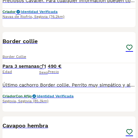
Preciosos Cavalier. Para cualquier información pueden contactar conmigo en el 632 109 444. Disponible para entregar a finales de agosto.
Criador
Identidad Verificada
Navas de Riofrío
,
Segovia
(76.2km)
3
Border collie
Border Collie
Para 3 semanas
1
490 €
Edad
Precio
Sexo
Último cachorro Border collie. Perrito muy simpático y alegre . Criado en ambiente muy familiar y de forma respetuosa con niñas . Más de 15 años de experiencia en cría y selección y con núcleo zoológico propio . Se entrega con vacunas acorde a la edad, desparasitados,cartilla de vacunación etc . Más información 650132470/677031944
Criador
Con Afijo
Identidad Verificada
Segovia
,
Segovia
(85.3km)
1
1
Cavapoo hembra