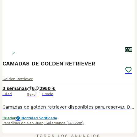
5
CAMADAS DE GOLDEN RETRIEVER
Golden Retriever
3 semanas
6
2
950 €
Edad
Precio
Sexo
Camadas de golden retriever disponibles para reservar. Disponemos de varias camadas con variedad de líneas para entregar en los meses de septiembre y octubre. Entregamos los cachorros con: - Pasaporte y microchip. - Pauta de vacunación. - Desparasitaciones internas y externas. - Contrato y garantías. - Kit de iniciación. - Revisión veterinaria. Para conocer a nuestros cachorros y puede informarse por Whatsap o nuestras redes: 605426691 o @rincondorado2024
Criador
Identidad Verificada
Paradinas de San Juan
,
Salamanca
(143.2km)
1
1
TODOS LOS ANUNCIOS