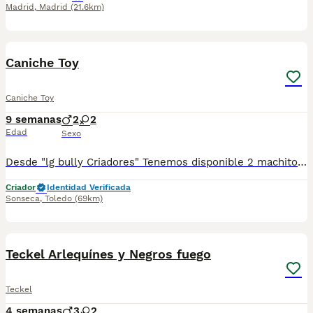
Madrid
,
Madrid
(21.6km)
3
1
BOOST
Caniche Toy
Caniche Toy
9 semanas
2
2
Edad
Sexo
Desde "lg bully Criadores" Tenemos disponible 2 machitos y 2 hembrasde Caniche Económico. ♂️ 2 Machitos ♀️ 2 hembras Se entregan con: 🔹Chip 🔹Garantía Sanitaria 🔹Contrato 🔹Vacuna y Desparasitados según edad 📍Sonseca (Toledo) 📍Tlf:652190089 y 652189965 NO DUDES EN PREGUNTAR
Criador
Identidad Verificada
Sonseca
,
Toledo
(69km)
14
3
BOOST
Teckel Arlequínes y Negros fuego
Teckel
4 semanas
3
2