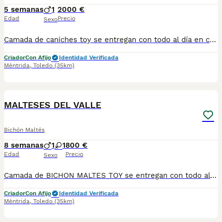
5 semanas
1
2000 €
Edad
Precio
Sexo
Camada de caniches toy se entregan con todo al día en cuanto a vacunación, desparasitación interna y externa, microchip y pasaporte con procedencia lícita de centro canino profesional. Revisión veterinaria. Nos dedicamos profesionalmente al mundo del cachorro desde hace más de 17 años ,centro canino del Valle caprice, es nuestro nombre , criadores profesionales , residencia canina y veterinarios, que mejor sitio para adquirir tu nuevo miembro familiar. Núcleo de cria ES450990000078 Pueden encontrarnos de igual modo en la pagina oficial de la canina de España como uno de los pocos criadores recomendados y registrados , www.rsce.es Los precios son desde más IVA según cachorro, camada y época. Pregunten disponibilidad y precios Pregunten sin compromiso , y le damos cita para venir a ver a los peques a nuestro centro canino, pueden ver nuestras referencias como mejor criadero en Google , y redes sociales así como en nuestra web Web www.delvallecaprice.com
Criador
Con Afijo
Identidad Verificada
Méntrida
,
Toledo
(35km)
1
MALTESES DEL VALLE
Bichón Maltés
8 semanas
1
1
800 €
Edad
Precio
Sexo
Camada de BICHON MALTES TOY se entregan con todo al día en cuanto a vacunación, desparasitación interna y externa, microchip y pasaporte con procedencia lícita de centro canino profesional. Revisión veterinaria. Nos dedicamos profesionalmente al mundo del cachorro desde hace más de 17 años ,centro canino del Valle caprice, es nuestro nombre , criadores profesionales , residencia canina y veterinarios, que mejor sitio para adquirir tu nuevo miembro familiar. Núcleo de cria ES450990000078 Pueden encontrarnos de igual modo en la pagina oficial de la canina de España como uno de los pocos criadores recomendados y registrados , www.rsce.es Los precios son desde más IVA según cachorro, camada y época. Pregunten disponibilidad y precios Pregunten sin compromiso , y le damos cita para venir a ver a los peques a nuestro centro canino, pueden ver nuestras referencias como mejor criadero en Google , y redes sociales así como en nuestra web Web www.delvallecaprice.com
Criador
Con Afijo
Identidad Verificada
Méntrida
,
Toledo
(35km)
1