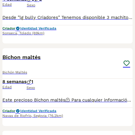
Edad
Sexo
Desde "lg bully Criadores" Tenemos disponible 3 machitos y 2 hembras de Teckel Económico. ♂️ 3 Machitos ♀️ 2 Hembras Se entregan con: 🔹Chip 🔹Garantía Sanitaria 🔹Contrato 🔹Vacuna y Desparasitados según edad 📍Sonseca (Toledo) 📍Tlf:652190089 y 652189965 NO DUDES EN PREGUNTAR
Criador
Identidad Verificada
Sonseca
,
Toledo
(69km)
1
1
Bichon maltés
Bichón Maltés
8 semanas
1
Edad
Sexo
Este precioso Bichon maltés🫠 Para cualquier información pueden contactar conmigo en el teléfono 632 109 444.
Criador
Identidad Verificada
Navas de Riofrío
,
Segovia
(76.2km)
2
1