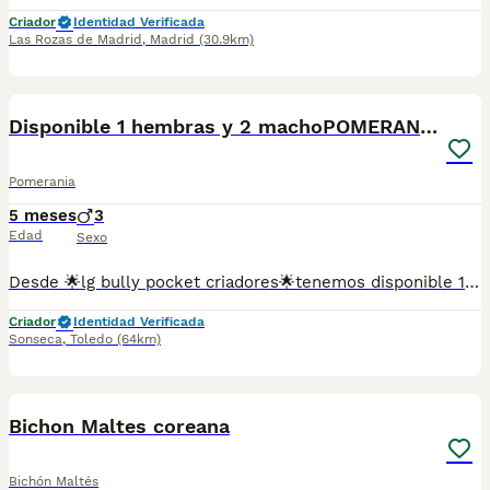
Criador
Identidad Verificada
Las Rozas de Madrid
,
Madrid
(30.9km)
17
4
BOOST
Disponible 1 hembras y 2 machoPOMERANIA
Pomerania
5 meses
3
Edad
Sexo
Desde 🌟lg bully pocket criadores🌟tenemos disponible 1 Hembras y 2 Macho de Lulu Pomerania. 📍Se entregan vacunados y desparasitados. 📍Garantía sanitaria. 📍Contrato de Compra. Posibilidad de envío. 🔹Tlf:652190089 o 652189965 Www.Lgbullypocketcriadores.com
Criador
Identidad Verificada
Sonseca
,
Toledo
(64km)
22
1
BOOST
Bichon Maltes coreana
Bichón Maltés