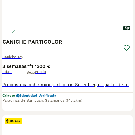
8
CANICHE PARTICOLOR
Caniche Toy
3 semanas
1
1300 €
Edad
Precio
Sexo
Precioso caniche mini particolor. Se entrega a partir de los 2 meses con: - Pasaporte. - Microchip. - 2 vacunas - 3 desparasitaciones. - Contrato y garantías. - Revisión veterinaria. - Kit de iniciación. Más información o visitas por: Instagram: @rincondorado2024 Móvil: 605 42 66 91 Ven a conocernos.
Criador
Identidad Verificada
Paradinas de San Juan
,
Salamanca
(143.2km)
BOOST