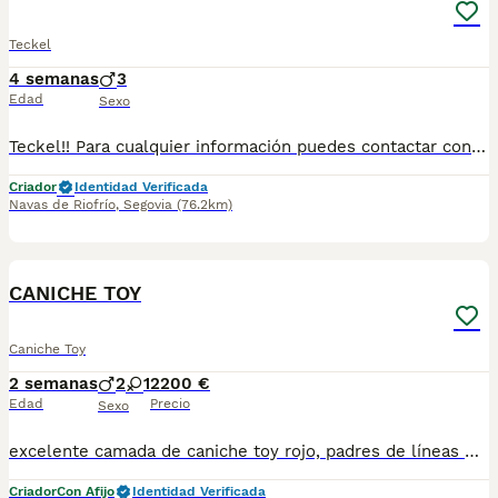
Teckel
4 semanas
3
Edad
Sexo
Teckel!! Para cualquier información puedes contactar conmigo en el 632 109 444 tanto llamada como vía WhatsApp.
Criador
Identidad Verificada
Navas de Riofrío
,
Segovia
(76.2km)
5
CANICHE TOY
Caniche Toy
2 semanas
2
1
2200 €
Edad
Precio
Sexo
excelente camada de caniche toy rojo, padres de líneas muy selectas, con los mejores pedigríes de la actualidad, cachorros preciosos 📞689810407 INFORMACION📞
Criador
Con Afijo
Identidad Verificada