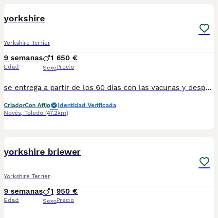
yorkshire
Yorkshire Terrier
9 semanas
1
650 €
Edad
Precio
Sexo
se entrega a partir de los 60 días con las vacunas y desparasitaciones correspondientes a su edad. No dudes en llamarnos al 698979889 le enseñamos a los padres. escribanos y le mandamos la foto actual del cachorro
Criador
Con Afijo
Identidad Verificada
Novés
,
Toledo
(47.2km)
1
yorkshire briewer
Yorkshire Terrier
9 semanas
1
950 €
Edad
Precio
Sexo