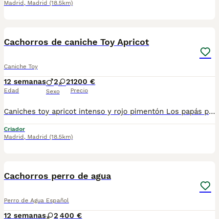
Madrid
,
Madrid
(18.5km)
10
1
BOOST
Cachorros de caniche Toy Apricot
Caniche Toy
12 semanas
2
2
1200 €
Edad
Precio
Sexo
Caniches toy apricot intenso y rojo pimentón Los papás pesan 3100 kg y 3.kg miden a la cruz 24 y 22 tenemos machos y hembras ,distintos colores Nuestros cachorros nacen y crecen en un ambiente familiar ,sin jaulas ,con un respeto y exclusiva cria,somos respetuosos con el tiempo de destete ,cada cachorro necesita su tiempo.. Destetamos con un pienso de alta calidad , Cachorros revisados ,desde el nacimiento ,hasta la entrega por un veterinario competente ,buscando siempre el bienestar de nuestros animales.. Sociabilizados y equilibrados tanto padres como cachorros Se entregan con todo el protocolo veterinario legal,y garantías por escrito completas.. Tenemos servicio de entrega personalizado a cualquier punto de España,directo.. El precio puede cambiar tanto en sexo como en características del cachorro. Dejanos tú teléfono y te mandamos toda la información fotos y vídeos ..
Criador
Madrid
,
Madrid
(18.5km)
4
BOOST
Cachorros perro de agua
Perro de Agua Español
12 semanas
2
400 €