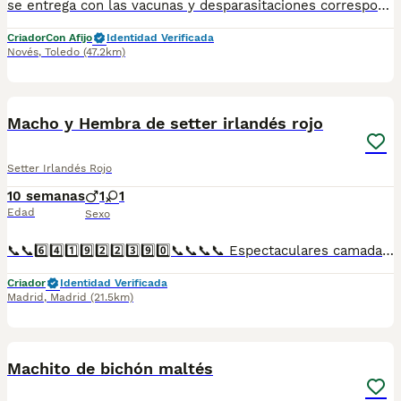
se entrega con las vacunas y desparasitaciones correspondientes a su edad. le enseñamos a los padres no dudes en llamarnos al 698979889
Criador
Con Afijo
Identidad Verificada
Novés
,
Toledo
(47.2km)
2
Macho y Hembra de setter irlandés rojo
Setter Irlandés Rojo
10 semanas
1
1
Edad
Sexo
📞📞6️⃣4️⃣1️⃣9️⃣2️⃣2️⃣3️⃣9️⃣0️⃣📞📞📞📞 Espectaculares camadas de perritos de machos y hembras de setter irlandés rojos nacionales descendientes de las mejores líneas de sangre. Disponibles tanto hembras como machos. Las camadas están bajo supervisión veterinaria desde su nacimiento hasta que son entregadas a su nueva familia. Criados por un equipo de profesionales y mejores personas que, con más de 20 años de experiencia , cuidan a los animales por vocación, aplicando una cría ética y responsable para que cada cachorro se desarrolle con la mejor salud y con un buen temperamento. Todos los cachorritos se entregan con unos dos meses y medio de edad y sus vacunas correspondientes, desparasitados interna y externamente, con certificado de salud, y garantía tanto por enfermedad vírica como congénito genética. Posibilidad de entregar en toda España mediante transporte propio preparado para animales y con chofer privado. Los precios pueden variar según las características y morfología de cada cachorro. Añádenos al whats app o llámanos, y encantados atenderemos todas tus dudas y consultas. Teléfono / Whats app: 641 92 23 90
Criador
Identidad Verificada
Madrid
,
Madrid
(21.5km)
3
1
Machito de bichón maltés