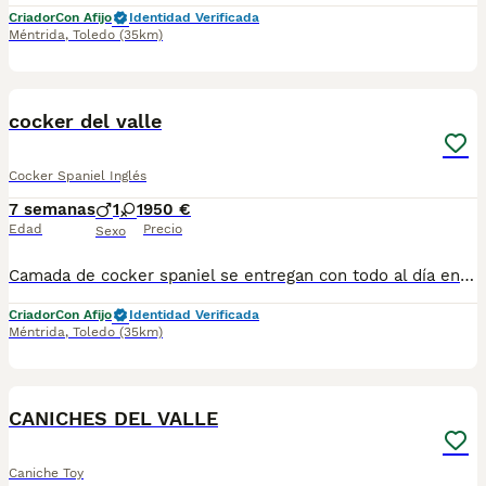
Criador
Con Afijo
Identidad Verificada
Méntrida
,
Toledo
(35km)
1
cocker del valle
Cocker Spaniel Inglés
7 semanas
1
1
950 €
Edad
Precio
Sexo
Camada de cocker spaniel se entregan con todo al día en cuanto a vacunación, desparasitación interna y externa, microchip y pasaporte con procedencia lícita de centro canino profesional. Revisión veterinaria. Nos dedicamos profesionalmente al mundo del cachorro desde hace más de 17 años ,centro canino del Valle caprice, es nuestro nombre , criadores profesionales , residencia canina y veterinarios, que mejor sitio para adquirir tu nuevo miembro familiar. Núcleo de cria ES450990000078 Pueden encontrarnos de igual modo en la pagina oficial de la canina de España como uno de los pocos criadores recomendados y registrados , www.rsce.es Los precios son desde más IVA según cachorro, camada y época. Pregunten disponibilidad y precios Pregunten sin compromiso , y le damos cita para venir a ver a los peques a nuestro centro canino, pueden ver nuestras referencias como mejor criadero en Google , y redes sociales así como en nuestra web Web www.delvallecaprice.com
Criador
Con Afijo
Identidad Verificada
Méntrida
,
Toledo
(35km)
1
CANICHES DEL VALLE
Caniche Toy