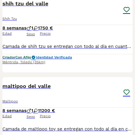
shih tzu del valle
Shih Tzu
8 semanas
1
1
750 €
Edad
Precio
Sexo
Camada de shih tzu se entregan con todo al día en cuanto a vacunación, desparasitación interna y externa, microchip y pasaporte con procedencia lícita de centro canino profesional. Revisión veterinaria. Nos dedicamos profesionalmente al mundo del cachorro desde hace más de 17 años ,centro canino del Valle caprice, es nuestro nombre , criadores profesionales , residencia canina y veterinarios, que mejor sitio para adquirir tu nuevo miembro familiar. Núcleo de cria ES450990000078 Pueden encontrarnos de igual modo en la pagina oficial de la canina de España como uno de los pocos criadores recomendados y registrados , www.rsce.es Los precios son desde más IVA según cachorro, camada y época. Pregunten disponibilidad y precios Pregunten sin compromiso , y le damos cita para venir a ver a los peques a nuestro centro canino, pueden ver nuestras referencias como mejor criadero en Google , y redes sociales así como en nuestra web Web www.delvallecaprice.com
Criador
Con Afijo
Identidad Verificada
Méntrida
,
Toledo
(35km)
1
maltipoo del valle
Maltipoo
8 semanas
1
1
1200 €
Edad
Precio
Sexo
Camada de maltipoo toy se entregan con todo al día en cuanto a vacunación, desparasitación interna y externa, microchip y pasaporte con procedencia lícita de centro canino profesional. Revisión veterinaria. Nos dedicamos profesionalmente al mundo del cachorro desde hace más de 17 años ,centro canino del Valle caprice, es nuestro nombre , criadores profesionales , residencia canina y veterinarios, que mejor sitio para adquirir tu nuevo miembro familiar. Núcleo de cria ES450990000078 Pueden encontrarnos de igual modo en la pagina oficial de la canina de España como uno de los pocos criadores recomendados y registrados , www.rsce.es Los precios son desde más IVA según cachorro, camada y época. Pregunten disponibilidad y precios Pregunten sin compromiso , y le damos cita para venir a ver a los peques a nuestro centro canino, pueden ver nuestras referencias como mejor criadero en Google , y redes sociales así como en nuestra web Web www.delvallecaprice.com