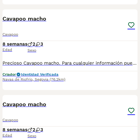
1
1
Cavapoo macho
Cavapoo
8 semanas
2
3
Edad
Sexo
Precioso Cavapoo macho. Para cualquier información pueden contactar conmigo en el 632 109 444. Disponible para entregar ya.
Criador
Identidad Verificada
Navas de Riofrío
,
Segovia
(76.2km)
1
1
Cavapoo macho
Cavapoo
8 semanas
2
3
Edad
Sexo