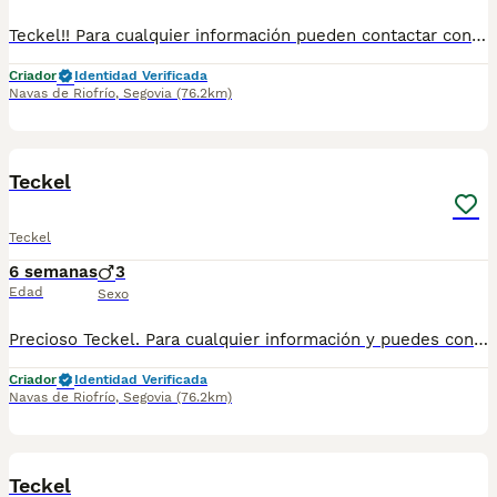
Teckel!! Para cualquier información pueden contactar conmigo en el WhatsApp 632 109 444 y te ayudaré a encontrar tu amigo peludo perfecto❤️
Criador
Identidad Verificada
Navas de Riofrío
,
Segovia
(76.2km)
1
1
Teckel
Teckel
6 semanas
3
Edad
Sexo
Precioso Teckel. Para cualquier información y puedes contactar conmigo en el teléfono 632 109 444.
Criador
Identidad Verificada
Navas de Riofrío
,
Segovia
(76.2km)
1
1
Teckel