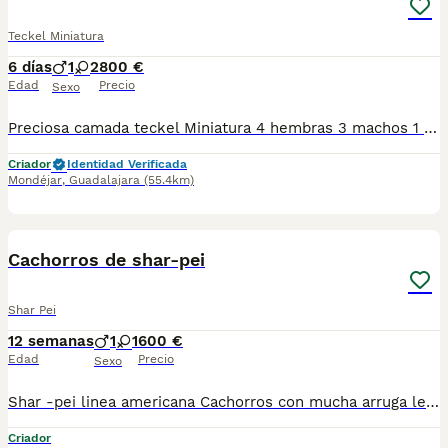
Teckel Miniatura
6 días
1
2
800 €
Edad
Precio
Sexo
Preciosa camada teckel Miniatura 4 hembras 3 machos 1 macho arlequin plata 2 machos negros fuego 2 hembras arlequin chocolate 1 hembra chocolate 1 hembra negro fuego Solo nos quedan disponibles 3 cachorros 1 macho arlequin plata 1 hembra negro fuego 1 hembra arlequin chocolate
Criador
Identidad Verificada
Mondéjar
,
Guadalajara
(55.4km)
5
BOOST
Cachorros de shar-pei
Shar Pei
12 semanas
1
1
600 €
Edad
Precio
Sexo
Shar -pei linea americana Cachorros con mucha arruga lengua azul . tenemos machos y hembras ,distintos colores Nuestros cachorros nacen y crecen en un ambiente familiar ,sin jaulas ,con un respeto y exclusiva cria,somos respetuosos con el tiempo de destete ,cada cachorro necesita su tiempo.. Destetamos con un pienso de alta calidad , Cachorros revisados ,desde el nacimiento ,hasta la entrega por un veterinario competente ,buscando siempre el bienestar de nuestros animales.. Sociabilizados y equilibrados tanto padres como cachorros Se entregan con todo el protocolo veterinario legal,y garantías por escrito completas.. Tenemos servicio de entrega personalizado a cualquier punto de España,directo.. El precio puede cambiar tanto en sexo como en características del cachorro. Dejanos tú teléfono y te mandamos toda la información fotos y vídeos ..
Criador