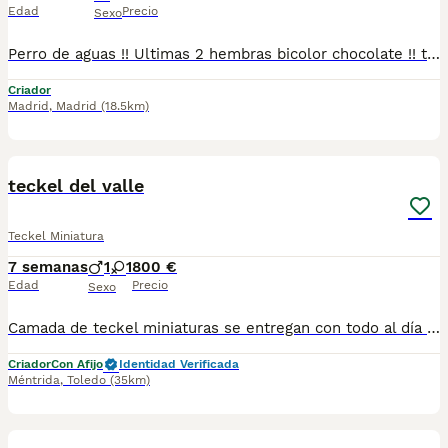
Edad
Precio
Sexo
Perro de aguas !! Ultimas 2 hembras bicolor chocolate !! tenemos machos y hembras ,distintos colores Nuestros cachorros nacen y crecen en un ambiente familiar ,sin jaulas ,con un respeto y exclusiva cria,somos respetuosos con el tiempo de destete ,cada cachorro necesita su tiempo.. Destetamos con un pienso de alta calidad , Cachorros revisados ,desde el nacimiento ,hasta la entrega por un veterinario competente ,buscando siempre el bienestar de nuestros animales.. Sociabilizados y equilibrados tanto padres como cachorros Se entregan con todo el protocolo veterinario legal,y garantías por escrito completas.. Tenemos servicio de entrega personalizado a cualquier punto de España,directo.. El precio puede cambiar tanto en sexo como en características del cachorro. Dejanos tú teléfono y te mandamos toda la información fotos y vídeos ..
Criador
Madrid
,
Madrid
(18.5km)
1
teckel del valle
Teckel Miniatura
7 semanas
1
1
800 €
Edad
Precio
Sexo
Camada de teckel miniaturas se entregan con todo al día en cuanto a vacunación, desparasitación interna y externa, microchip y pasaporte con procedencia lícita de centro canino profesional. Revisión veterinaria. Nos dedicamos profesionalmente al mundo del cachorro desde hace más de 17 años ,centro canino del Valle caprice, es nuestro nombre , criadores profesionales , residencia canina y veterinarios, que mejor sitio para adquirir tu nuevo miembro familiar. Núcleo de cria ES450990000078 Pueden encontrarnos de igual modo en la pagina oficial de la canina de España como uno de los pocos criadores recomendados y registrados , www.rsce.es Los precios son desde más IVA según cachorro, camada y época. Pregunten disponibilidad y precios Pregunten sin compromiso , y le damos cita para venir a ver a los peques a nuestro centro canino, pueden ver nuestras referencias como mejor criadero en Google , y redes sociales así como en nuestra web Web www.delvallecaprice.com
Criador
Con Afijo
Identidad Verificada
Méntrida
,
Toledo
(35km)
1