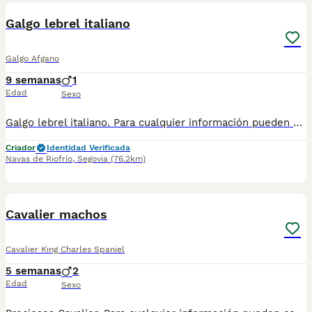
Galgo lebrel italiano
Galgo Afgano
9 semanas
1
Edad
Sexo
Galgo lebrel italiano. Para cualquier información pueden contactar conmigo en el 632 109 444. Disponible para entregar a mediados/ finales de agosto.
Criador
Identidad Verificada
Navas de Riofrío
,
Segovia
(76.2km)
1
1
Cavalier machos
Cavalier King Charles Spaniel
5 semanas
2
Edad
Sexo