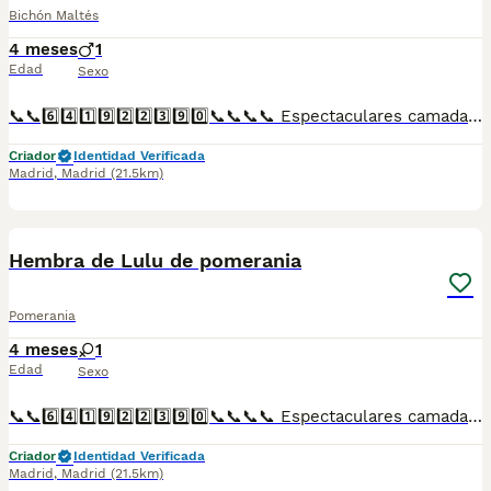
Bichón Maltés
4 meses
1
Edad
Sexo
📞📞6️⃣4️⃣1️⃣9️⃣2️⃣2️⃣3️⃣9️⃣0️⃣📞📞📞📞 Espectaculares camadas de perritos de machos y hembras de bichón maltés nacionales descendientes de las mejores líneas de sangre. Disponibles tanto hembras como machos. Las camadas están bajo supervisión veterinaria desde su nacimiento hasta que son entregadas a su nueva familia. Criados por un equipo de profesionales y mejores personas que, con más de 20 años de experiencia , cuidan a los animales por vocación, aplicando una cría ética y responsable para que cada cachorro se desarrolle con la mejor salud y con un buen temperamento. Todos los cachorritos se entregan con unos dos meses y medio de edad y sus vacunas correspondientes, desparasitados interna y externamente, con certificado de salud, y garantía tanto por enfermedad vírica como congénito genética. Posibilidad de entregar en toda España mediante transporte propio preparado para animales y con chofer privado. Los precios pueden variar según las características y morfología de cada cachorro. Añádenos al whats app o llámanos, y encantados atenderemos todas tus dudas y consultas. Teléfono / Whats app: 641 92 23 90
Criador
Identidad Verificada
Madrid
,
Madrid
(21.5km)
2
Hembra de Lulu de pomerania
Pomerania
4 meses
1
Edad
Sexo
📞📞6️⃣4️⃣1️⃣9️⃣2️⃣2️⃣3️⃣9️⃣0️⃣📞📞📞📞 Espectaculares camadas de perritos de machos y hembras de Lulu de pomerania nacionales descendientes de las mejores líneas de sangre. Disponibles tanto hembras como machos. Las camadas están bajo supervisión veterinaria desde su nacimiento hasta que son entregadas a su nueva familia. Criados por un equipo de profesionales y mejores personas que, con más de 20 años de experiencia , cuidan a los animales por vocación, aplicando una cría ética y responsable para que cada cachorro se desarrolle con la mejor salud y con un buen temperamento. Todos los cachorritos se entregan con unos dos meses y medio de edad y sus vacunas correspondientes, desparasitados interna y externamente, con certificado de salud, y garantía tanto por enfermedad vírica como congénito genética. Posibilidad de entregar en toda España mediante transporte propio preparado para animales y con chofer privado. Los precios pueden variar según las características y morfología de cada cachorro. Añádenos al whats app o llámanos, y encantados atenderemos todas tus dudas y consultas. Teléfono / Whats app: 641 92 23 90
Criador
Identidad Verificada
Madrid
,
Madrid
(21.5km)