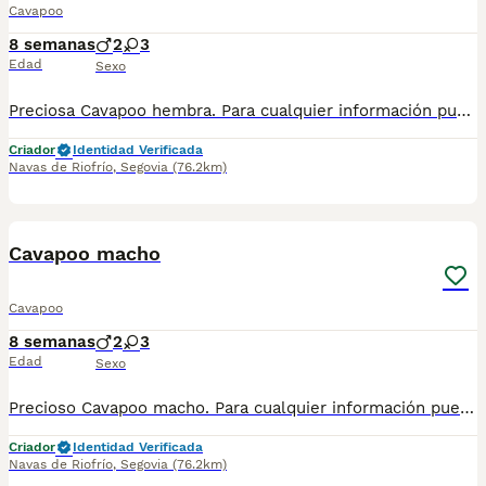
Cavapoo
8 semanas
2
3
Edad
Sexo
Preciosa Cavapoo hembra. Para cualquier información pueden contactar conmigo en el 632 109 444. Disponible para entregar ya.
Criador
Identidad Verificada
Navas de Riofrío
,
Segovia
(76.2km)
1
1
Cavapoo macho
Cavapoo
8 semanas
2
3
Edad
Sexo
Precioso Cavapoo macho. Para cualquier información pueden contactar conmigo en el 632 109 444. Disponible para entregar ya.
Criador
Identidad Verificada
Navas de Riofrío
,
Segovia
(76.2km)