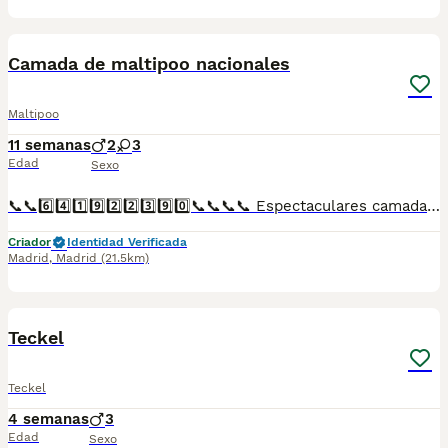
1
5
Camada de maltipoo nacionales
Maltipoo
11 semanas
2
3
Edad
Sexo
📞📞6️⃣4️⃣1️⃣9️⃣2️⃣2️⃣3️⃣9️⃣0️⃣📞📞📞📞 Espectaculares camadas de perritos de machos y hembras de maltipoo nacionales descendientes de las mejores líneas de sangre. Disponibles tanto hembras como machos. Las camadas están bajo supervisión veterinaria desde su nacimiento hasta que son entregadas a su nueva familia. Criados por un equipo de profesionales y mejores personas que, con más de 20 años de experiencia , cuidan a los animales por vocación, aplicando una cría ética y responsable para que cada cachorro se desarrolle con la mejor salud y con un buen temperamento. Todos los cachorritos se entregan con unos dos meses y medio de edad y sus vacunas correspondientes, desparasitados interna y externamente, con certificado de salud, y garantía tanto por enfermedad vírica como congénito genética. Posibilidad de entregar en toda España mediante transporte propio preparado para animales y con chofer privado. Los precios pueden variar según las características y morfología de cada cachorro. Añádenos al whats app o llámanos, y encantados atenderemos todas tus dudas y consultas. Teléfono / Whats app: 641 92 23 90
Criador
Identidad Verificada
Madrid
,
Madrid
(21.5km)
1
1
Teckel
Teckel
4 semanas
3
Edad
Sexo