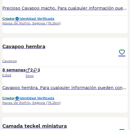
Precioso Cavapoo macho. Para cualquier información pueden contactar conmigo en el 632 109 444. Disponible para entregar ya.
Criador
Identidad Verificada
Navas de Riofrío
,
Segovia
(76.2km)
1
1
Cavapoo hembra
Cavapoo
8 semanas
2
3
Edad
Sexo
Cavapoo hembra. Para cualquier información pueden contactar conmigo en el 632 109 444. Disponible para entregar ya.
Criador
Identidad Verificada
Navas de Riofrío
,
Segovia
(76.2km)
10
3
Camada teckel miniatura