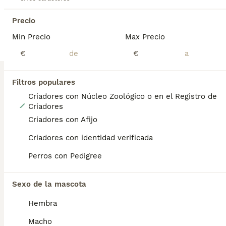
Precio
Min Precio
Max Precio
€
€
Filtros populares
Criadores con Núcleo Zoológico o en el Registro de
5
Criadores
Criadores con Afijo
CAMADA TECKEL MINIATURA
Criadores con identidad verificada
Teckel Miniatura
Perros con Pedigree
5 semanas
3
5
700 €
Edad
Precio
Sexo
Sexo de la mascota
Criadero profesional con núcleo zoológico autorizado. Disponemos de una camada de teckel miniatura en chocolate y arlequín chocolate. Se entregan: - con 2 meses - vacunación completa - desparasitaciones internas - Pasaporte y microchip - Revisión veterinaria - contrato con garantías víricas y congénitas Se atienden llamadas y WhatsApp 605 42 66 91
Hembra
Criador
Identidad Verificada
Macho
Paradinas de San Juan
,
Salamanca
(143.2km)