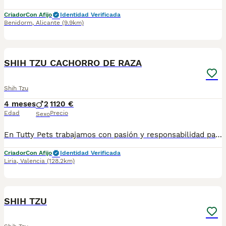
Criador
Con Afijo
Identidad Verificada
Benidorm
,
Alicante
(9.9km)
3
SHIH TZU CACHORRO DE RAZA
Shih Tzu
4 meses
2
1120 €
Edad
Precio
Sexo
En Tutty Pets trabajamos con pasión y responsabilidad para ofrecerte compañeros de vida sanos, equilibrados y con todas las garantías. Te garantizamos: ✅ Vacunas correspondientes a su edad. ✅ Cartilla veterinaria. ✅ Desparasitación interna y externa. ✅ Pasaporte y microchip. ✅ Garantías víricas y congénitas. ✅ Contrato de compraventa sellado por la empresa. ✅ Envíos a toda la península (según kilometraje). ✅ Financiación a medida de 6 a 48 meses, con y sin intereses. 💕 Listo para encontrar una familia que le quiera para toda la vida. 📩 Solicita más información sin compromiso. 🐶 Tutty Pets, donde nacen grandes compañeros.
Criador
Con Afijo
Identidad Verificada
Liria
,
Valencia
(128.2km)
5
1
SHIH TZU