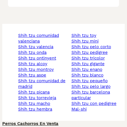
shih tzu comunidad
shih tzu toy
valenciana
shih tzu mini
shih tzu valencia
shih tzu pelo corto
shih tzu onda
shih tzu pedigree
shih tzu ontinyent
shih tzu tricolor
shih tzu alcoy
shih tzu gigante
shih tzu montroy
shih tzu enano
shih tzu aspe
shih tzu blanco
shih tzu comunidad de
shih tzu pequeño
madrid
shih tzu pelo largo
shih tzu picana
shih tzu barcelona
shih tzu torrevieja
particular
shih tzu macho
shih tzu con pedigree
shih tzu hembra
mal-shi
Perros Cachorros En Venta