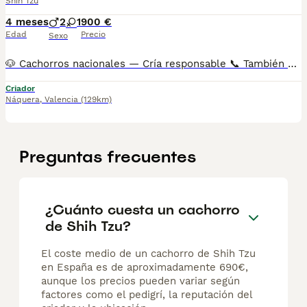
Shih Tzu
4 meses
2
1
900 €
Edad
Precio
Sexo
🐶 Cachorros nacionales — Cría responsable 📞 También puedes llamarnos: 962786232/ 641613557 AMBOS TELÉFONOS DISPONEN DE WHATSAPP (EL FIJO TAMBIÉN) ✅ Entregados a partir de 2 meses de edad 💉 Vacunados y desparasitados 📋 Cartilla sanitaria incluida 🛡️ Garantía de 15 días por enfermedades víricas 🛡️ Garantía de 2 años por enfermedades congénitas 📄 Contrato factura 🔬 Microchip implantado 🌍 Pasaporte canino 🏆 Opción de pedigree o certificado de raza Los precios varían en función de las características y la morfología de cada cachorro. 🏠 Centro canino con núcleo zoológico autorizado. Todos nuestros cachorros son nacionales. Puedes visitar nuestras instalaciones cuando quieras. 🔬 Microchip: 9920006315039 📍 Núcleo Zoológico: ES461781000030
Criador
Náquera
,
Valencia
(129km)
Preguntas frecuentes
¿Cuánto cuesta un cachorro
de Shih Tzu?
El coste medio de un cachorro de Shih Tzu
en España es de aproximadamente 690€,
aunque los precios pueden variar según
factores como el pedigrí, la reputación del