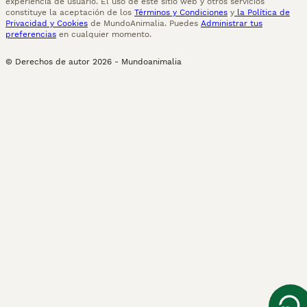
experiencia de usuario. El uso de este sitio web y otros servicios
constituye la aceptación de los
Términos y Condiciones
y
la Política de
Privacidad y Cookies
de MundoAnimalia. Puedes
Administrar tus
preferencias
en cualquier momento.
© Derechos de autor
2026
-
Mundoanimalia