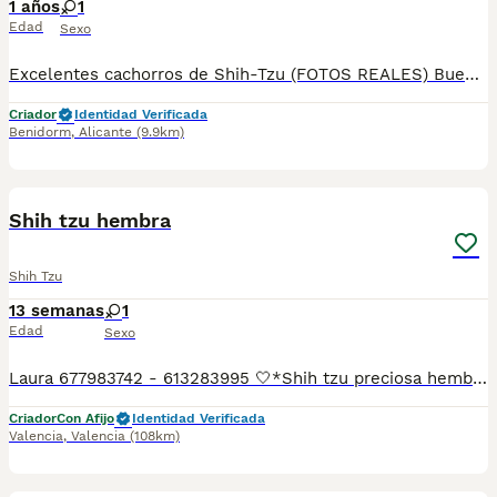
1 años
1
Edad
Sexo
Excelentes cachorros de Shih-Tzu (FOTOS REALES) Buen carácter, equilibrado y con belleza acorde al standard. con garantía vírica y genética, se entregan vacunados desparasitado con microchip y pasaporte a su nombre.Kit de bienvenida, incluye manta, correa, collar, juguete, comedero, bebedero y saquito de pienso ,todo para dar la bienvenida a su nueva familia. Se envían fotos y vídeos sin compromiso. Caraby ☎️ 656840184 Le mandamos información sin compromiso de los cachorros disponibles, fotos reales de nuestros cachorros. Visitemos en Benidorm en : New Caraby 656 84 01 84 https://g.co/kgs/WqffMca
Criador
Identidad Verificada
Benidorm
,
Alicante
(9.9km)
4
Shih tzu hembra
Shih Tzu
13 semanas
1
Edad
Sexo
Laura 677983742 - 613283995 🤍*Shih tzu preciosa hembrita*🤍 ¿Buscas un nuevo compañero para tu hogar? ❤️ Tenemos preciosos cachorros listos para encontrar una familia responsable. ✅ Vacunados ✅ Desparasitados ✅ Cartilla sanitaria ✅ Garantías incluidas ✅ Máxima atención y cuidado Se hacen envíos a toda España: Andalucía: Almería, Cádiz, Córdoba, Granada, Huelva, Jaén, Málaga, Sevilla.Aragón: Huesca, Teruel, Zaragoza.Asturias: Oviedo.Baleares: Palma.Canarias: Las Palmas de Gran Canaria, Santa Cruz de Tenerife.Cantabria: Santander.Castilla-La Mancha: Albacete, Ciudad Real, Cuenca, Guadalajara, Toledo.Castilla y León: Ávila, Burgos, León, Palencia, Salamanca, Segovia, Soria, Valladolid, Zamora.Cataluña: Barcelona, Gerona (Girona), Lérida (Lleida), Tarragona.Comunidad Valenciana: Alicante, Castellón de la Plana, Valencia.Extremadura: Badajoz, Cáceres.Galicia: La Coruña (A Coruña), Lugo, Orense (Ourense), Pontevedra.La Rioja: Logroño.Madrid: Madrid.Murcia: Murcia.Navarra: Pamplona.País Vasco: Bilbao (Vizcaya), San Sebastián (Guipúzcoa), Vitoria (Álava). 🐾 Cachorros sanos, sociables y criados con mucho cariño. 📲 ¡Pregunta sin compromiso por disponibilidad, fotos y precios por mensaje privado!
Criador
Con Afijo
Identidad Verificada
Valencia
,
Valencia
(108km)
4