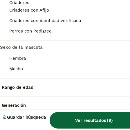
Criadores
BOOST
Criadores con Afijo
Criadores con identidad verificada
Perros con Pedigree
Sexo de la mascota
Hembra
17
Macho
Machitos de shih tzu
Rango de edad
Shih Tzu
9 semanas
3
1200 €
Generación
Edad
Precio
Sexo
Guardar búsqueda
Ver resultados
(
9
)
Espectaculares machitos de shih tzu. Criados en ambiente familiar y socializados. Se entregan con vacunas al día, chip y pasaporte, garantía, pedigree, certificado veterinario y desparasitados. Se regala kit de bienvenida con pienso para los primeros días. Pon un shih tzu en tu vida. Muy chatos y con mucho pelo. Posibilidad de llevarlo a la puerta de tu casa.