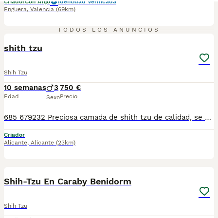
Criador
Con Afijo
Identidad Verificada
Enguera
,
Valencia
(69km)
1
TODOS LOS ANUNCIOS
shith tzu
Shih Tzu
10 semanas
3
750 €
Edad
Precio
Sexo
685 679232 Preciosa camada de shith tzu de calidad, se entregan totalmente destetados y sus vacunas correspondientes, desparasitados interna y externamente, pasaporte y microchip, , contrato de garantia de salud. preferiblemente recogida en mano pero también podemos entregar en toda España mediante transporte de alta calidad preparado para animales y con posibilidad de pago contra reembolso Llámanos o háblanos por whats app, Teléfono 685 679 232
Criador
Alicante
,
Alicante
(23km)
11
1
Shih-Tzu En Caraby Benidorm
Shih Tzu