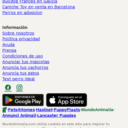
Bulldog Francés en Galicia
Caniche Toy en venta en Barcelona
Perros en adopcion
Información
Sobre nosotros
Politica privacidad
Ayuda
Prensa
Condiciones de uso
Anunciar tus mascotas
Anuncia tus cachorros
Anuncia tus gatos
Test perro ideal
Pets4Homes
Hastnet
PuppyPlaats
MundoAnimalia
Annunci Animali
Lancaster Puppies
MundoAnimalia.com utiliza cookies en este sitio para mejorar tu