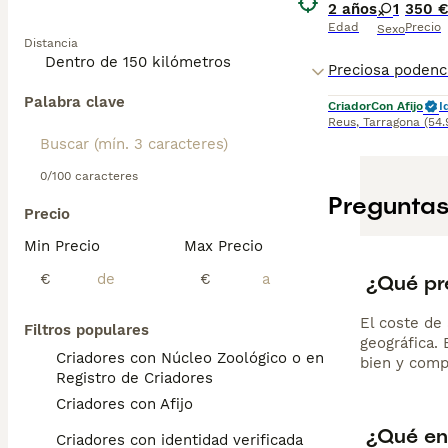
2 años
1
350 
En resumen, esta
Edad
Precio
Sexo
Distancia
adaptabilidad, s
El
Podenco And
Palabra clave
de caza se disti
Criador
Con Afijo
I
Reus
,
Tarragona
(54
Posee un cuerpo 
De carácter inte
0/100 caracteres
espacio seguro 
Preguntas
con su familia.
Precio
Min Precio
Max Precio
En el mercado e
podenco andaluz
¿Qué pr
€
€
cinegético, es 
El coste de 
Filtros populares
geográfica.
Criadores con Núcleo Zoológico o en el
bien y comp
Registro de Criadores
Criadores con Afijo
¿Qué en
Criadores con identidad verificada