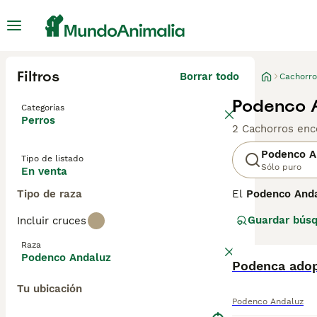
Filtros
Borrar todo
Cachorro
Podenco A
Categorías
Perros
2 Cachorros enc
Podenco A
Tipo de listado
Sólo puro
En venta
Tipo de raza
El
Podenco And
en el sur de Es
Guardar bús
Incluir cruces
Maneto
, y su pe
visual. Son anim
Raza
Podenco Andaluz
El
Podenca ado
Podenco And
estimulación fís
Tu ubicación
espacio seguro.
Podenco Andaluz
andaluces
o de c