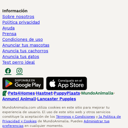
Información
Sobre nosotros
Politica privacidad
Ayuda
Prensa
Condiciones de uso
Anunciar tus mascotas
Anuncia tus cachorros
Anuncia tus gatos
Test perro ideal
Pets4Homes
Hastnet
PuppyPlaats
MundoAnimalia
Annunci Animali
Lancaster Puppies
MundoAnimalia.com utiliza cookies en este sitio para mejorar tu
experiencia de usuario. El uso de este sitio web y otros servicios
constituye la aceptación de los
Términos y Condiciones
y
la Política de
Privacidad y Cookies
de MundoAnimalia. Puedes
Administrar tus
preferencias
en cualquier momento.