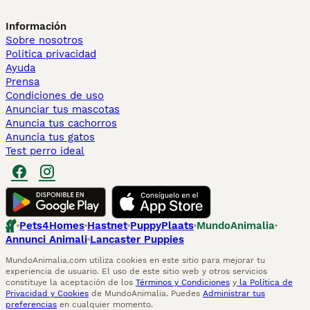
Información
Sobre nosotros
Politica privacidad
Ayuda
Prensa
Condiciones de uso
Anunciar tus mascotas
Anuncia tus cachorros
Anuncia tus gatos
Test perro ideal
Pets4Homes
Hastnet
PuppyPlaats
MundoAnimalia
Annunci Animali
Lancaster Puppies
MundoAnimalia.com utiliza cookies en este sitio para mejorar tu
experiencia de usuario. El uso de este sitio web y otros servicios
constituye la aceptación de los
Términos y Condiciones
y
la Política de
Privacidad y Cookies
de MundoAnimalia. Puedes
Administrar tus
preferencias
en cualquier momento.