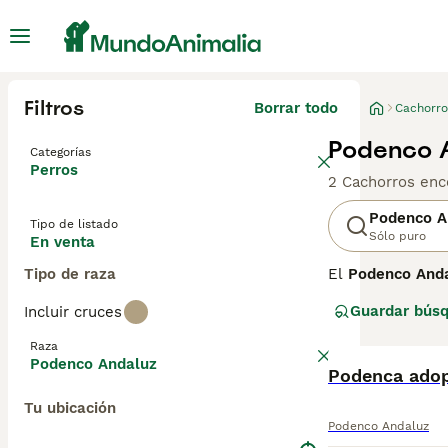
Filtros
Borrar todo
Cachorro
Podenco A
Categorías
Perros
2 Cachorros enc
Podenco A
Tipo de listado
Sólo puro
En venta
Tipo de raza
El
Podenco And
en el sur de Es
Guardar bús
Incluir cruces
Maneto
, y su pe
visual. Son anim
Raza
Podenco Andaluz
El
Podenca ado
Podenco And
estimulación fís
Tu ubicación
espacio seguro.
Podenco Andaluz
andaluces
o de c