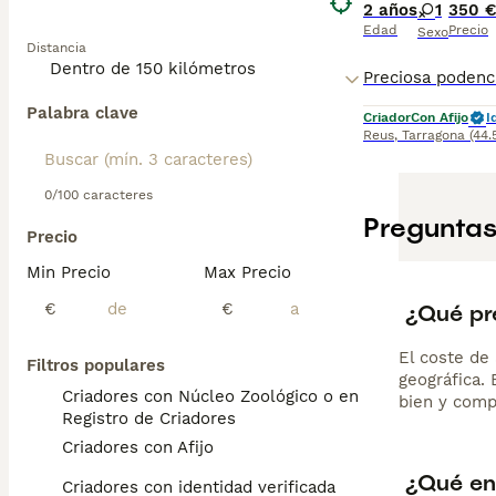
2 años
1
350 
En resumen, esta
Edad
Precio
Sexo
Distancia
adaptabilidad, s
El
Podenco And
Palabra clave
de caza se disti
Criador
Con Afijo
I
Reus
,
Tarragona
(44
Posee un cuerpo 
De carácter inte
0/100 caracteres
espacio seguro 
Preguntas
con su familia.
Precio
Min Precio
Max Precio
En el mercado e
podenco andaluz
¿Qué pr
€
€
cinegético, es 
El coste de 
Filtros populares
geográfica.
Criadores con Núcleo Zoológico o en el
bien y comp
Registro de Criadores
Criadores con Afijo
¿Qué en
Criadores con identidad verificada