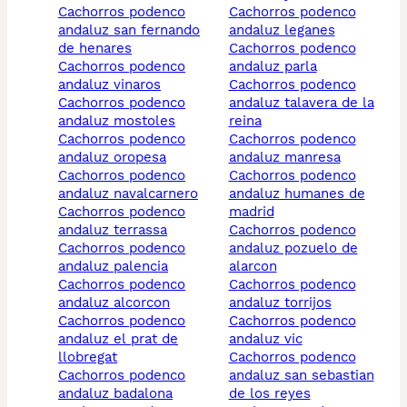
cachorros podenco
cachorros podenco
andaluz san fernando
andaluz leganes
de henares
cachorros podenco
cachorros podenco
andaluz parla
andaluz vinaros
cachorros podenco
cachorros podenco
andaluz talavera de la
andaluz mostoles
reina
cachorros podenco
cachorros podenco
andaluz oropesa
andaluz manresa
cachorros podenco
cachorros podenco
andaluz navalcarnero
andaluz humanes de
cachorros podenco
madrid
andaluz terrassa
cachorros podenco
cachorros podenco
andaluz pozuelo de
andaluz palencia
alarcon
cachorros podenco
cachorros podenco
andaluz alcorcon
andaluz torrijos
cachorros podenco
cachorros podenco
andaluz el prat de
andaluz vic
llobregat
cachorros podenco
cachorros podenco
andaluz san sebastian
andaluz badalona
de los reyes