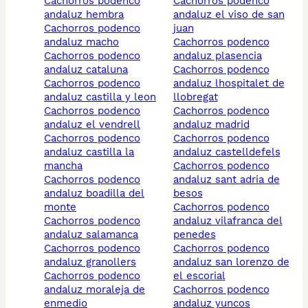
cachorros podenco
cachorros podenco
andaluz hembra
andaluz el viso de san
cachorros podenco
juan
andaluz macho
cachorros podenco
cachorros podenco
andaluz plasencia
andaluz cataluna
cachorros podenco
cachorros podenco
andaluz lhospitalet de
andaluz castilla y leon
llobregat
cachorros podenco
cachorros podenco
andaluz el vendrell
andaluz madrid
cachorros podenco
cachorros podenco
andaluz castilla la
andaluz castelldefels
mancha
cachorros podenco
cachorros podenco
andaluz sant adria de
andaluz boadilla del
besos
monte
cachorros podenco
cachorros podenco
andaluz vilafranca del
andaluz salamanca
penedes
cachorros podenco
cachorros podenco
andaluz granollers
andaluz san lorenzo de
cachorros podenco
el escorial
andaluz moraleja de
cachorros podenco
enmedio
andaluz yuncos