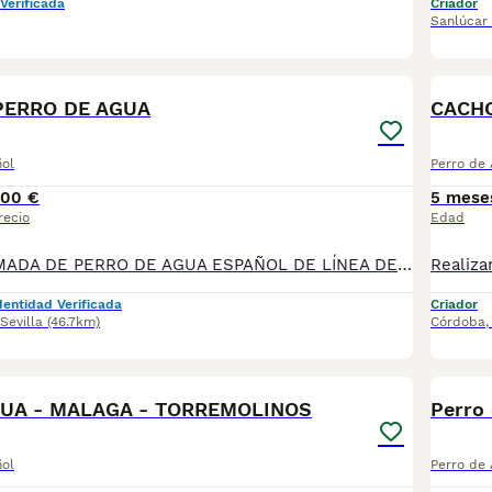
Verificada
Criador
Sanlúcar
19
3
PERRO DE AGUA
ñol
Perro de
00 €
5 mese
recio
Edad
EXCELENTE CAMADA DE PERRO DE AGUA ESPAÑOL DE LÍNEA DE CAMPEONES DE BELLEZA. Disponible camada de 5 cachorros todos marrones: 1 macho y 4 hembras. Criados en ambiente familiar, con muy buen carácter y excelente morfología. Se entregan a partir del día 12 de mayo con: • Dos vacunas víricas • Chip y pasaporte europeo • Desparasitaciones al día • Pedigree en tramitación El padre es el ejemplar blanco y la madre la marrón que aparece junto a sus cachorros. La camada está avalada por 4 Campeones de España en su línea genética. Se entregan con contrato de compraventa y garantía por escrito. Tf 685901957 Disponemos de núcleo Zoológico Te lo llevamos a casa por el mismo precio . Ver videos de los cachorros .
dentidad Verificada
Criador
Sevilla
(46.7km)
Córdoba
1
GUA - MALAGA - TORREMOLINOS
Perro
ñol
Perro de