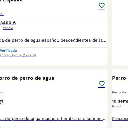
ñol
3
400 €
Precio
Excelente camada de perro de agua español, descendientes de las mejores líneas de sangre, súper cariñosos, y juguetones, aprenden con gran facilidad. Se entregan con dos meses de edad, vacunados, desparasitados y con su cartilla sanitaria. Para más información contacten sin compromiso. 675625832
Verificada
antes
,
Sevilla
(17.7km)
1
rro de perro de agua
Perro
ñol
Perro de
1
10 sem
Edad
Compro cachorros de perro de agua macho o hembra si dispones de alguna camada ponte en contacto conmigo, también me valdría labrador retriever, zona de Cádiz