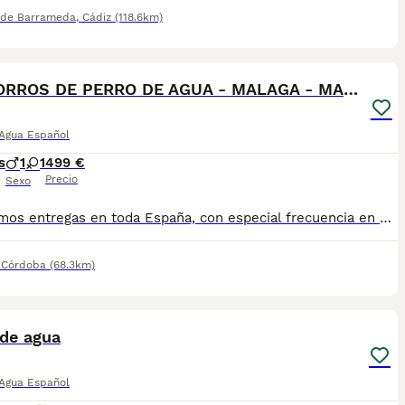
 de Barrameda
,
Cádiz
(118.6km)
1
CACHORROS DE PERRO DE AGUA - MALAGA - MARBELLA
 Agua Español
s
1
1
499 €
Precio
Sexo
Realizamos entregas en toda España, con especial frecuencia en **Andalucía**: Sevilla, Málaga, Cádiz, Córdoba, Granada, Jaén, Huelva y Almería. También entregamos habitualmente en Marbella, Jerez de la Frontera, Estepona, Fuengirola, Benalmádena, Mijas, Dos Hermanas y cualquier punto de España. **Entrega 100% a contrarreembolso.** No tendrás que adelantar el importe del cachorro. Lo recibirás en la puerta de tu casa mediante transporte especializado y podrás comprobar que todo está correcto antes de realizar el pago. Nuestros cachorros se entregan: ✅ Vacunados y desparasitados según su edad. ✅ Con microchip, cartilla veterinaria y documentación al día. ✅ Revisados veterinariamente antes de salir de nuestras instalaciones. ✅ Procedentes de excelentes líneas, seleccionadas por salud, carácter y morfología. ✅ Perfectamente socializados y acostumbrados al contacto diario con personas. ✅ Iniciados en el aprendizaje para hacer sus necesidades sobre empapador, facilitando su adaptación al nuevo hogar. ✅ Con asesoramiento personalizado antes y después de la entrega. Nuestro objetivo no es vender un cachorro más. Queremos que cada familia reciba un compañero sano, equilibrado y criado con el máximo cuidado desde el primer día. 📩 Si deseas fotografías, vídeos o más información, escríbenos por privado. Estaremos encantados de ayudarte a encontrar el compañero perfecto670864332
,
Córdoba
(68.3km)
6
2
 de agua
 Agua Español