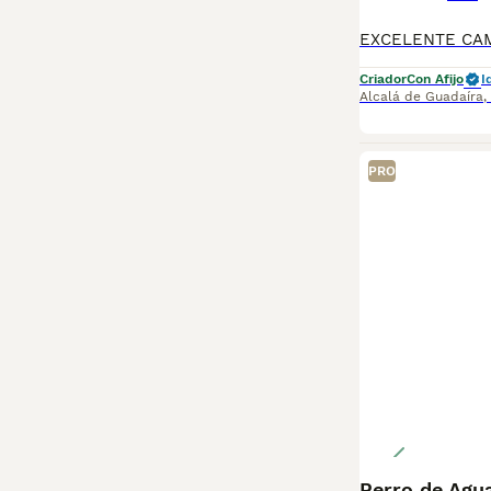
Criador
Con Afijo
I
Alcalá de Guadaíra
,
PRO
Perro de Agu