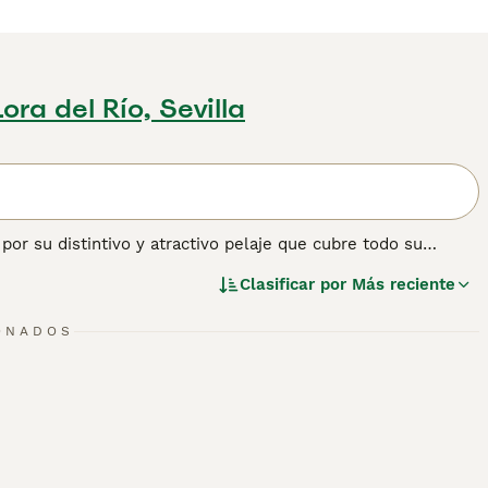
Lora del Río, Sevilla
or su distintivo y atractivo pelaje que cubre todo su
las razones por las que siempre han sido tan apreciados, así
Clasificar por
Más reciente
también se siente cómodo en el entorno doméstico y
naturaleza amistosa y leal.
ONADOS
ener información sobre esta raza de perro.