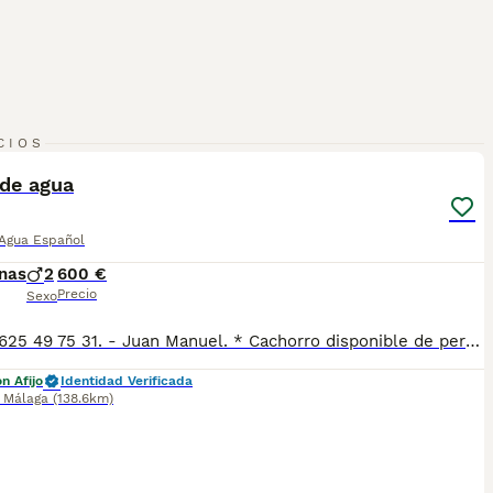
7
CIOS
 de agua
 Agua Español
nas
2
600 €
Precio
Sexo
-Tlfno. 625 49 75 31. - Juan Manuel. * Cachorro disponible de perro de agua , listo para entregar. * Se entregan vacunados y desparasitados con cartilla veterinaria. Hacemos revisión veterinaria con test de Parvo y coronavirus para garantizar que están sanos.
n Afijo
Identidad Verificada
,
Málaga
(138.6km)