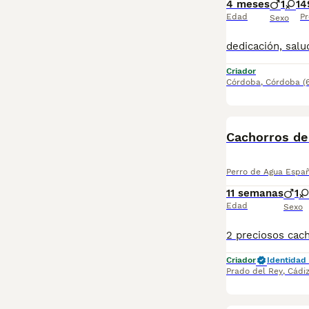
4 meses
1
1
4
Edad
Pr
Sexo
Criador
Córdoba
,
Córdoba
(
Cachorros de
Perro de Agua Espa
11 semanas
1
Edad
Sexo
Criador
Identidad 
Prado del Rey
,
Cádi