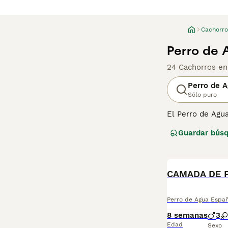
Cachorro
Perro de 
24 Cachorros en
Perro de 
Sólo puro
El Perro de Agua
cuerpo. Son perr
Guardar bús
como por sus ha
prospera en la f
Lee nuestra
pág
BOOST
CAMADA DE 
Perro de Agua Espa
8 semanas
3
Edad
Sexo