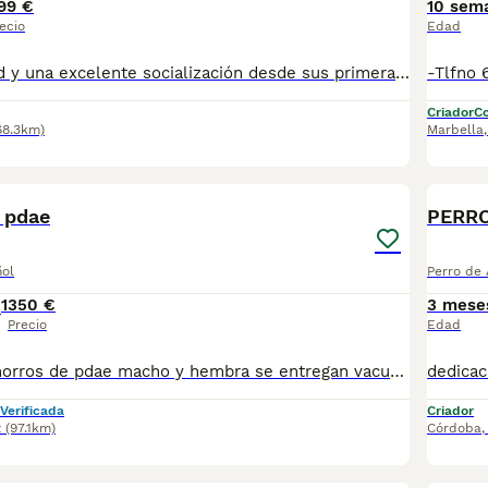
99 €
10 sem
ecio
Edad
dedicación, salud y una excelente socialización desde sus primeras semanas de vida, estaremos encantados de ayudarte. 🚚 Realizamos entregas en toda España, con especial frecuencia en **Andalucía**: Sevilla, Málaga, Cádiz, Córdoba, Granada, Jaén, Huelva y Almería. También entregamos habitualmente en Marbella, Jerez de la Frontera, Estepona, Fuengirola, Benalmádena, Mijas, Dos Hermanas y cualquier punto de España. **Entrega 100% a contrarreembolso.** No tendrás que adelantar el importe del cachorro. Lo recibirás en la puerta de tu casa mediante transporte especializado y podrás comprobar que todo está correcto antes de realizar el pago. Nuestros cachorros se entregan: ✅ Vacunados y desparasitados según su edad. ✅ Con microchip, cartilla veterinaria y documentación al día. ✅ Revisados veterinariamente antes de salir de nuestras instalaciones. ✅ Procedentes de excelentes líneas, seleccionadas por salud, carácter y morfología. ✅ Perfectamente socializados y acostumbrados al contacto diario con personas. ✅ Iniciados en el aprendizaje para hacer sus necesidades sobre empapador, facilitando su adaptación al nuevo hogar , asesoramiento personalizado antes y después de la entrega. Nuestro objetivo no es vender un cachorro más. Queremos que cada familia reciba un compañero sano, equilibrado y criado con el máximo cuidado desde el primer día. 📩 Si deseas fotografías, vídeos o más información, escríbenos por privado. Estaremos encantados de ayudarte a encontrar el compañero perfecto670864332
Criador
Co
68.3km)
Marbella
2
 pdae
PERRO
ñol
Perro de
1
350 €
3 mese
Precio
Edad
2 preciosos cachorros de pdae macho y hembra se entregan vacunados desparasitados y revisado x el veterinario tlf de contacto 622425492
Verificada
Criador
z
(97.1km)
Córdoba
1