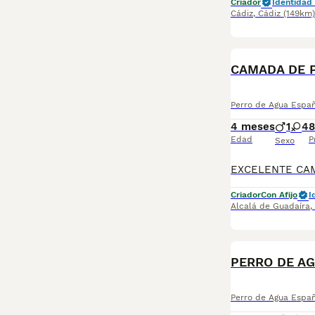
Criador
Identidad 
Cádiz
,
Cádiz
(149km)
CAMADA DE 
Perro de Agua Espa
4 meses
1
4
8
Edad
P
Sexo
Criador
Con Afijo
I
Alcalá de Guadaíra
,
PERRO DE A
Perro de Agua Espa