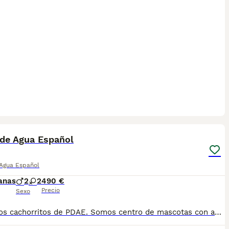
3
 de Agua Español
 Agua Español
anas
2
2
490 €
Precio
Sexo
Preciosos cachorritos de PDAE. Somos centro de mascotas con años de experiencia. Diariamente mimamos y supervisamos a nuestros cachorritos. Entregamos con Revisión Veterinaria, Factura de compra, garantía vírica, formulario de reconocimiento de raza pura, junto con su cartilla de vacunación y desparasitacion al día de la entrega. Hacemos envíos a toda la península y Baleares mediante servicio propio de transporte. Posibilidad de pago contrareembolso. Para más información no dude en contactar con nosotros. TLF: 649297709. Solo atiendo wasap o tlf. Gracias