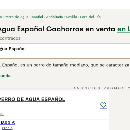
s
Perro de Agua Español
Andalucía
Sevilla
Lora del Río
Agua Español Cachorros en venta
en 
contrados
Agua Español
 Español es un perro de tamaño mediano, que se caracteriza p
os inteligentes con una tremenda resistencia, que es una de 
queda
bilidades atléticas. Sin embargo, el Perro de Agua Español 
amilia, lo que lo convierte en una mascota ideal gracias a su 
29
4
ANUNCIOS PROMOCI
ina de consejos de compra de Perro de Agua Español
para obt
PERRO DE AGUA ESPAÑOL
ñol
1
800 €
Precio