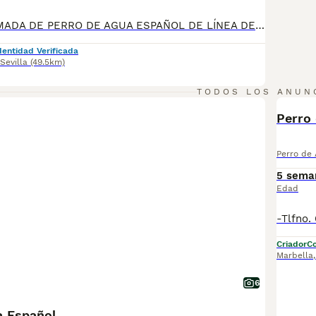
EXCELENTE CAMADA DE PERRO DE AGUA ESPAÑOL DE LÍNEA DE CAMPEONES DE BELLEZA. Disponible camada de 4 cachorros todos marrones: 3 machos y 1 hembra. Criados en ambiente familiar, con muy buen carácter y excelente morfología. Se entregan a partir del día 14 de agosto con: • Dos vacunas víricas • Chip y pasaporte europeo • Desparasitaciones al día • Pedigree Nos avalan 4 campeones de España y varios piases Se entregan con contrato de compraventa y garantía por escrito. Tf 685901957. Se envían por transportes de mascotas. si no puede venir a recogerlo SI QUERES TENER UN PERRO VERSATIL , HIPOLERGENICO , QUE NO DESPRENDE PELO , ESTA ES TU RAZA IDEAL Disponemos de núcleo Zoológico. El padre de los chorros es el negro. Ver videos de los cachorros.
dentidad Verificada
Sevilla
(49.5km)
TODOS LOS ANUN
Perro
Perro de
5 sema
Edad
Criador
Co
Marbella
6
a Español