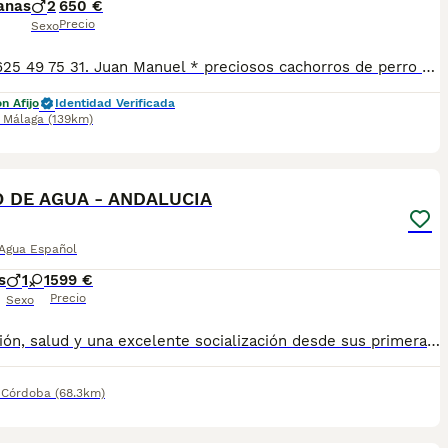
anas
2
650 €
Precio
Sexo
-Tlfno 625 49 75 31. Juan Manuel * preciosos cachorros de perro de agua, reserva el tuyo. * Cachorro de las mejores líneas. * Se entregan vacunados y desparasitados con cartilla veterinaria.
n Afijo
Identidad Verificada
,
Málaga
(139km)
1
 DE AGUA - ANDALUCIA
 Agua Español
s
1
1
599 €
Precio
Sexo
dedicación, salud y una excelente socialización desde sus primeras semanas de vida, estaremos encantados de ayudarte. 🚚 Realizamos entregas en toda España, con especial frecuencia en **Andalucía**: Sevilla, Málaga, Cádiz, Córdoba, Granada, Jaén, Huelva y Almería. También entregamos habitualmente en Marbella, Jerez de la Frontera, Estepona, Fuengirola, Benalmádena, Mijas, Dos Hermanas y cualquier punto de España. **Entrega 100% a contrarreembolso.** No tendrás que adelantar el importe del cachorro. Lo recibirás en la puerta de tu casa mediante transporte especializado y podrás comprobar que todo está correcto antes de realizar el pago. Nuestros cachorros se entregan: ✅ Vacunados y desparasitados según su edad. ✅ Con microchip, cartilla veterinaria y documentación al día. ✅ Revisados veterinariamente antes de salir de nuestras instalaciones. ✅ Procedentes de excelentes líneas, seleccionadas por salud, carácter y morfología. ✅ Perfectamente socializados y acostumbrados al contacto diario con personas. ✅ Con asesoramiento personalizado antes y después de la entrega. Nuestro objetivo no es vender un cachorro más. Queremos que cada familia reciba un compañero sano, equilibrado y criado con el máximo cuidado desde el primer día. 📩 Si deseas fotografías, vídeos o más información, escríbenos por privado. Estaremos encantados de ayudarte a encontrar el compañero perfecto670864332
,
Córdoba
(68.3km)
1