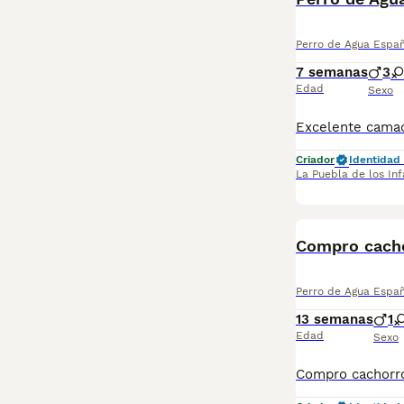
Perro de Agua Espa
7 semanas
3
Edad
Sexo
Criador
Identidad 
La Puebla de los Inf
Compro cacho
Perro de Agua Espa
13 semanas
1
Edad
Sexo