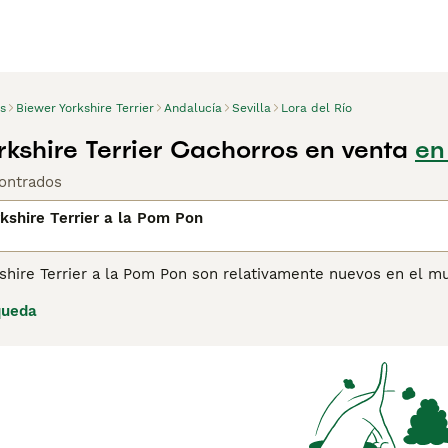
s
Biewer Yorkshire Terrier
Andalucía
Sevilla
Lora del Río
rkshire Terrier Cachorros en venta
en
ontrados
kshire Terrier a la Pom Pon
shire Terrier a la Pom Pon son relativamente nuevos en el m
ire Terriers produjo un cachorro único de varios colores. Nor
queda
cachorro de varios colores intrigó y deleitó a sus criadores 
 perros de forma selectiva con el objetivo de producir más ca
jos de compra de Biewer Yorkshire Terrier a la Pom Pon para 