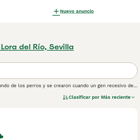
Nuevo anuncio
 Lora del Río, Sevilla
undo de los perros y se crearon cuando un gen recesivo de
malmente, los Yorkies son gris pizarra y tostado o crema,
Clasificar por
Más reciente
alemanes, Werner y Gertrud Biewer, quienes decidieron
chorros con un color de pelaje tan atractivo. Lee nuestra
obtener información sobre esta raza de perro.