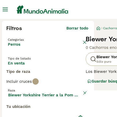
Filtros
Borrar todo
Cachorro
Biewer Yo
Categorías
Perros
0 Cachorros enc
Biewer Yor
Tipo de listado
Sólo puro
En venta
Tipo de raza
Los Biewer York
un par de Yorksh
Guardar bús
Incluir cruces
por lo que este 
comenzar a criar
Raza
página de conse
Biewer Yorkshire Terrier a la Pom Pon
Tu ubicación